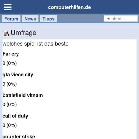
computerhilfen.de
Forum
Handy
Windows
Mac
News
Tipps
/
Umfrage
Tablet
welches spiel ist das beste
Far cry
0 (0%)
gta viece city
0 (0%)
battlefield vitnam
0 (0%)
call of duty
0 (0%)
counter strike