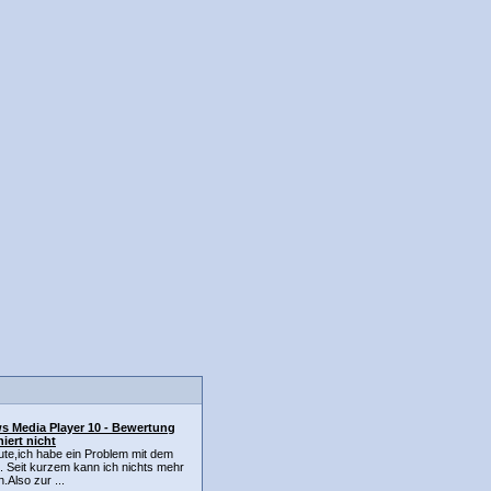
 Media Player 10 - Bewertung
iert nicht
ute,ich habe ein Problem mit dem
 Seit kurzem kann ich nichts mehr
.Also zur ...