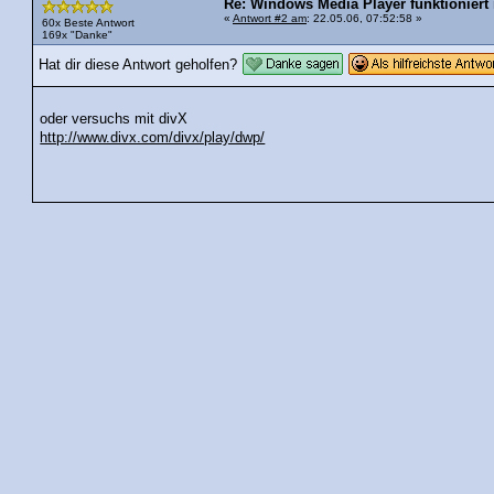
Re: Windows Media Player funktioniert 
«
Antwort #2 am
: 22.05.06, 07:52:58 »
60x Beste Antwort
169x "Danke"
Hat dir diese Antwort geholfen?
oder versuchs mit divX
http://www.divx.com/divx/play/dwp/