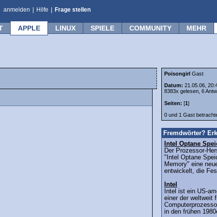
anmelden
|
Hilfe
|
Frage stellen
T
APPLE
LINUX
SPIELE
COMMUNITY
MEHR
Poisongirl
Gast
Datum:
21.05.06, 20:
8383x gelesen, 6 Antw
Seiten:
[
1
]
0 und 1 Gast betrach
Fremdwörter? Erk
Intel Optane Spei
Der Prozessor-Hers
"Intel Optane Spei
Memory" eine neue
entwickelt, die Fe
Intel
Intel ist ein US-
einer der weltweit 
Computerprozesso
in den frühen 1980e