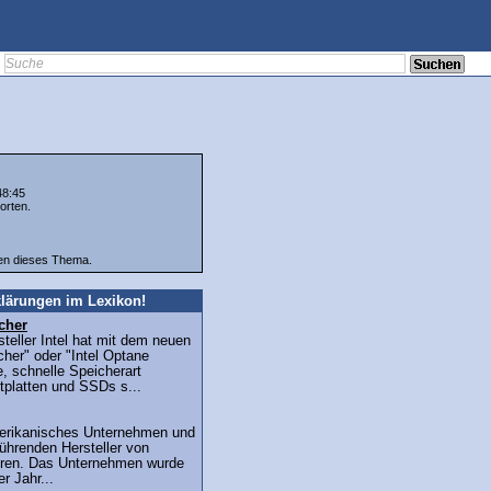
48:45
orten.
ten dieses Thema.
lärungen im Lexikon!
cher
teller Intel hat mit dem neuen
cher" oder "Intel Optane
, schnelle Speicherart
stplatten und SSDs s...
amerikanisches Unternehmen und
führenden Hersteller von
ren. Das Unternehmen wurde
r Jahr...