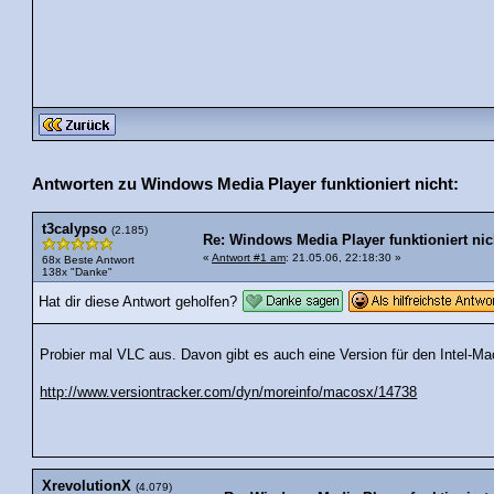
Antworten zu Windows Media Player funktioniert nicht:
t3calypso
(2.185)
Re: Windows Media Player funktioniert nic
«
Antwort #1 am
: 21.05.06, 22:18:30 »
68x Beste Antwort
138x "Danke"
Hat dir diese Antwort geholfen?
Probier mal VLC aus. Davon gibt es auch eine Version für den Intel-Ma
http://www.versiontracker.com/dyn/moreinfo/macosx/14738
XrevolutionX
(4.079)