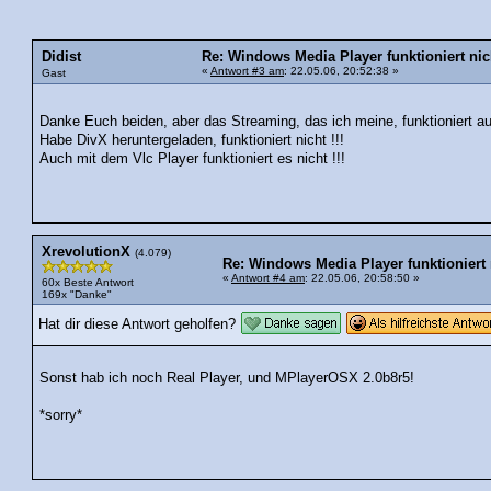
Didist
Re: Windows Media Player funktioniert nic
«
Antwort #3 am
: 22.05.06, 20:52:38 »
Gast
Danke Euch beiden, aber das Streaming, das ich meine, funktioniert auc
Habe DivX heruntergeladen, funktioniert nicht !!!
Auch mit dem Vlc Player funktioniert es nicht !!!
XrevolutionX
(4.079)
Re: Windows Media Player funktioniert 
«
Antwort #4 am
: 22.05.06, 20:58:50 »
60x Beste Antwort
169x "Danke"
Hat dir diese Antwort geholfen?
Sonst hab ich noch Real Player, und MPlayerOSX 2.0b8r5!
*sorry*