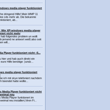
ndows media player funktioniert
che dringend Hilfe! Mein WMP 11
eine cds mehr ab. Die bekannte
ktioniert, ab...
: Win XP:windows media player
niert nicht mehr
h hab folgendes problem un wollt
ob jemand ne antwort weiß:also seit
n will...
 Player funktioniert nicht :S...
 hier und hab auch direkt ein
eure Hilfe benötige :)undz...
ws media player funktioniert
r
be ich mit skye telefoniert nachdem
 beendet hatte wollte...
Media Player funktioniert nicht
zweimal neu
Media Player funktionert im
eimal neu installiert,Viren Fi...