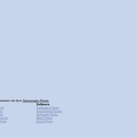
ptimiert mit dem
Serponado Plugin
.
Software
rum
Software-Forum
ps
Sicherheits-Forum
um
Software-Tipps
Forum
Word-Tipps
ipps
Excel-Tipps