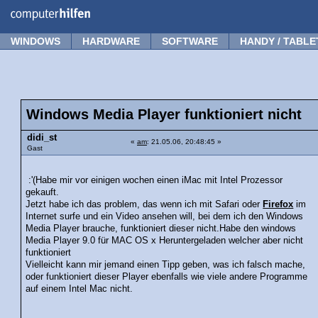
Forum
Tipps
News
Frage stellen
WINDOWS
HARDWARE
SOFTWARE
HANDY / TABLE
Windows Media Player funktioniert nicht
didi_st
«
am
: 21.05.06, 20:48:45 »
Gast
:'(Habe mir vor einigen wochen einen iMac mit Intel Prozessor
gekauft.
Jetzt habe ich das problem, das wenn ich mit Safari oder
Firefox
im
Internet surfe und ein Video ansehen will, bei dem ich den Windows
Media Player brauche, funktioniert dieser nicht.Habe den windows
Media Player 9.0 für MAC OS x Heruntergeladen welcher aber nicht
funktioniert
Vielleicht kann mir jemand einen Tipp geben, was ich falsch mache,
oder funktioniert dieser Player ebenfalls wie viele andere Programme
auf einem Intel Mac nicht.