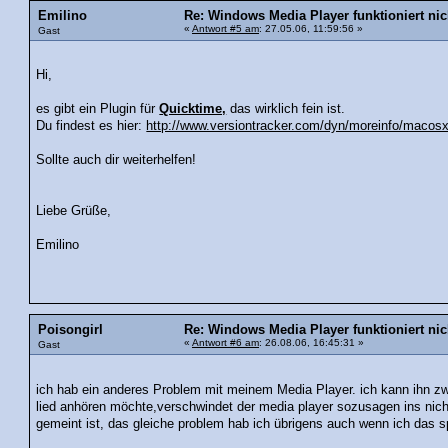
Emilino
Re: Windows Media Player funktioniert nic
«
Antwort #5 am
: 27.05.06, 11:59:56 »
Gast
Hi,
es gibt ein Plugin für
Quicktime,
das wirklich fein ist.
Du findest es hier:
http://www.versiontracker.com/dyn/moreinfo/macos
Sollte auch dir weiterhelfen!
Liebe Grüße,
Emilino
Poisongirl
Re: Windows Media Player funktioniert nic
«
Antwort #6 am
: 26.08.06, 16:45:31 »
Gast
ich hab ein anderes Problem mit meinem Media Player. ich kann ihn zw
lied anhören möchte,verschwindet der media player sozusagen ins nich
gemeint ist, das gleiche problem hab ich übrigens auch wenn ich das spi