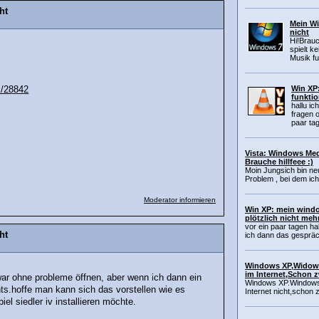
ht
Mein Wi
nicht
Hi!Brau
spielt k
Musik fun
Win XP
x/28842
funktio
hallu ic
fragen 
paar tage
Vista: Windows Media
Brauche hillfeee :)
Moin Jungsich bin neu
Problem , bei dem ich 
Moderator informieren
Win XP: mein windo
plötzlich nicht meh
vor ein paar tagen ha
ht
ich dann das gespräch
Windows XP,Widows 
im Internet,Schon 
ar ohne probleme öffnen, aber wenn ich dann ein
Windows XP.Windows 
ts.hoffe man kann sich das vorstellen wie es
Internet nicht,schon zw
el siedler iv installieren möchte.