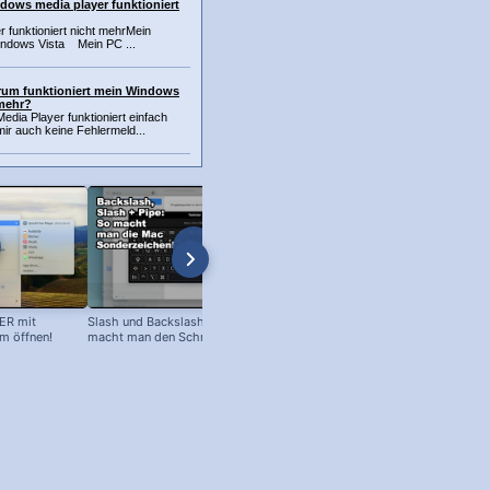
dows media player funktioniert
 funktioniert nicht mehrMein
ndows Vista Mein PC ...
rum funktioniert mein Windows
 mehr?
dia Player funktioniert einfach
 mir auch keine Fehlermeld...
ER mit
Slash und Backslash am Mac: So
Eckige Klammer am Mac:
 öffnen!
macht man den Schrägstrich +
Sonderzeichen einfügen!
senkrechten Strich!