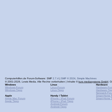
Computerhilfen.de Forum-Software: SMF
2.7.4
|
SMF © 2024
,
Simple Machines
© 2001-2026, Lewis Media. Alle Rechte vorbehalten | Inhalte ©
kurs mediasystems GmbH
. O
Windows
Linux
Hardware
Windows-Forum
Linux-Forum
Hardware-Fo
Windows-Tipps
Linux-Tipps
Hardware-Tip
Netzwerk-For
Apple
Handy / Tablet
Smart-Home 
Apple Mac Forum
iPhone / iPad Forum
Smart-Home T
Apple Tipps
iPhone / iPad Tipps
Android-Forum
Android-Tipps