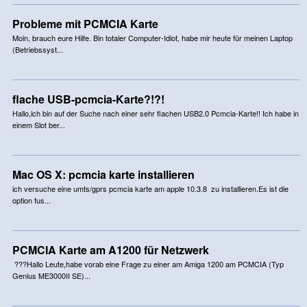
Probleme mit PCMCIA Karte
Moin, brauch eure Hilfe. Bin totaler Computer-Idiot, habe mir heute für meinen Laptop
(Betriebssyst...
flache USB-pcmcia-Karte?!?!
Hallo,ich bin auf der Suche nach einer sehr flachen USB2.0 Pcmcia-Karte!! Ich habe in
einem Slot ber...
Mac OS X: pcmcia karte installieren
ich versuche eine umts/gprs pcmcia karte am apple 10.3.8 zu installieren.Es ist die
option fus...
PCMCIA Karte am A1200 für Netzwerk
???Hallo Leute,habe vorab eine Frage zu einer am Amiga 1200 am PCMCIA (Typ
Genius ME3000II SE)...