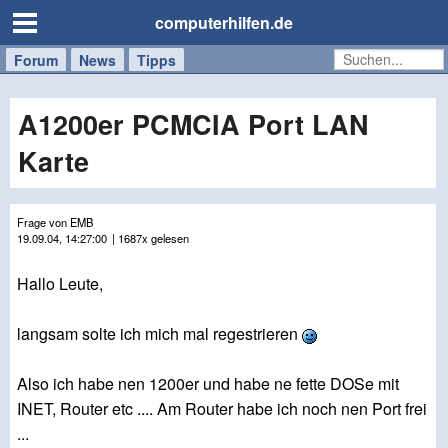
computerhilfen.de
Forum
Handy
Windows
Mac
News
Tipps
/
Tablet
A1200er PCMCIA Port LAN
Karte
Frage von EMB
19.09.04, 14:27:00
| 1687x gelesen
Hallo Leute,
langsam solte ich mich mal regestrieren
Also ich habe nen 1200er und habe ne fette DOSe mit
INET, Router etc .... Am Router habe ich noch nen Port frei
...