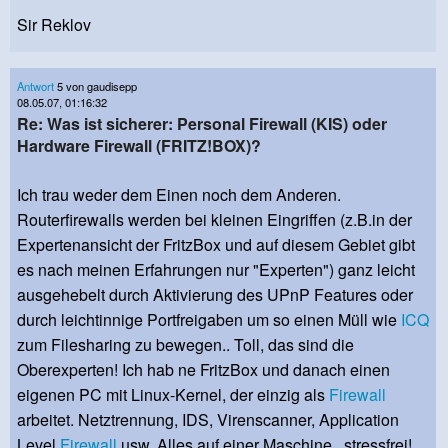
Sir Reklov
Antwort
5 von gaudisepp
08.05.07, 01:16:32
Re: Was ist sicherer: Personal Firewall (KIS) oder
Hardware Firewall (FRITZ!BOX)?
Ich trau weder dem Einen noch dem Anderen.
Routerfirewalls werden bei kleinen Eingriffen (z.B.in der
Expertenansicht der FritzBox und auf diesem Gebiet gibt
es nach meinen Erfahrungen nur "Experten") ganz leicht
ausgehebelt durch Aktivierung des UPnP Features oder
durch leichtinnige Portfreigaben um so einen Müll wie
ICQ
zum Filesharing zu bewegen.. Toll, das sind die
Oberexperten! Ich hab ne FritzBox und danach einen
eigenen PC mit Linux-Kernel, der einzig als
Firewall
arbeitet. Netztrennung, IDS, Virenscanner, Application
Level
Firewall
usw..Alles auf einer Maschine.. stressfrei!