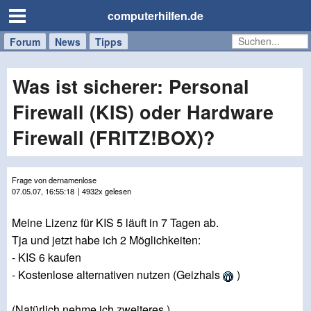
computerhilfen.de
Forum
Handy
Windows
Mac
News
Tipps
/
Tablet
Was ist sicherer: Personal
Firewall (KIS) oder Hardware
Firewall (FRITZ!BOX)?
Frage von dernamenlose
07.05.07, 16:55:18
| 4932x gelesen
Meine Lizenz für KIS 5 läuft in 7 Tagen ab.
Tja und jetzt habe ich 2 Möglichkeiten:
- KIS 6 kaufen
- Kostenlose alternativen nutzen (Geizhals
)
(Natürlich nehme ich zweiteres.)