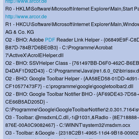
http://www.arcor.de
R0 - HKLM\Software\Microsoft\Internet Explorer\Main,Start P
http://www.arcor.de
R1 - HKCU\Software\Microsoft\Internet Explorer\Main,Window
AG & Co. KG
O2 - BHO: Adobe
PDF
Reader Link Helper - {06849E9F-C8
B87D-784B7D6BE0B3} - C:\Programme\Acrobat
7\ActiveX\AcroIEHelper.dll
O2 - BHO: SSVHelper Class - {761497BB-D6F0-462C-B6EB
D4DAF1D92D43} - C:\Programme\Java\jre1.6.0_02\bin\ssv.d
O2 - BHO: Google Toolbar Helper - {AA58ED58-01DD-4d91
CF10577473F7} - c:\programme\google\googletoolbar2.dll
O2 - BHO: Google Toolbar Notifier BHO - {AF69DE43-7D58
CE66B5AD205D} -
C:\Programme\Google\GoogleToolbarNotifier\2.0.301.7164\s
O3 - Toolbar: @msdxmLC.dll,-1@1031,&Radio - {8E718888
876E-00A0C9082467} - C:\WINNT\system32\msdxm.ocx
O3 - Toolbar: &Google - {2318C2B1-4965-11d4-9B18-0090