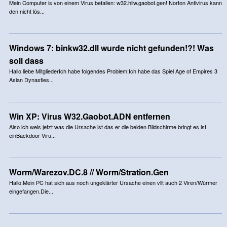
Mein Computer is von einem Virus befallen: w32.hllw.gaobot.gen! Norton Antivirus kann
den nicht lös...
Windows 7: binkw32.dll wurde nicht gefunden!?! Was
soll dass
Hallo liebe MitgliederIch habe folgendes Problem:Ich habe das Spiel Age of Empires 3
Asian Dynasties...
Win XP: Virus W32.Gaobot.ADN entfernen
Also ich weis jetzt was die Ursache ist das er die beiden Bildschirme bringt es ist
einBackdoor Viru...
Worm/Warezov.DC.8 // Worm/Stration.Gen
Hallo.Mein PC hat sich aus noch ungeklärter Ursache einen vllt auch 2 Viren/Würmer
eingefangen.Die...