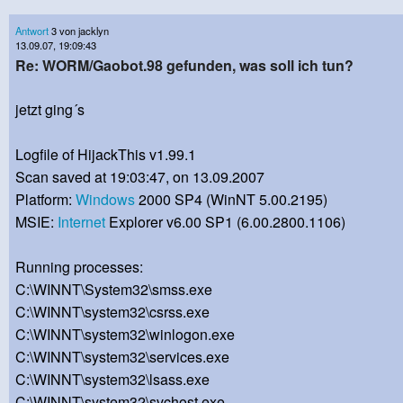
Antwort
3 von jacklyn
13.09.07, 19:09:43
Re: WORM/Gaobot.98 gefunden, was soll ich tun?
jetzt ging´s
Logfile of HijackThis v1.99.1
Scan saved at 19:03:47, on 13.09.2007
Platform:
Windows
2000 SP4 (WinNT 5.00.2195)
MSIE:
Internet
Explorer v6.00 SP1 (6.00.2800.1106)
Running processes:
C:\WINNT\System32\smss.exe
C:\WINNT\system32\csrss.exe
C:\WINNT\system32\winlogon.exe
C:\WINNT\system32\services.exe
C:\WINNT\system32\lsass.exe
C:\WINNT\system32\svchost.exe