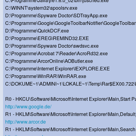
C:\Programme\Java\jre1.6.0_02\bin\jusched.exe
C:\WINNT\system32\spoolsrv.exe
D:\Programme\Spyware Doctor\SDTrayApp.exe
C:\Programme\Google\GoogleToolbarNotifier\GoogleToolbarN
D:\Programme\QuickDCF.exe
D:\Programme\EREG\REMIND32.EXE
D:\Programme\Spyware Doctor\swdsvc.exe
C:\Programme\Acrobat 7\Reader\AcroRd32.exe
C:\Programme\ArcorOnline\AOButler.exe
C:\Programme\Internet Explorer\IEXPLORE.EXE
C:\Programme\WinRAR\WinRAR.exe
C:\DOKUME~1\ADMINI~1\LOKALE~1\Temp\Rar$EX00.722\Hi
R0 - HKCU\Software\Microsoft\Internet Explorer\Main,Start P
http://www.google.de/
R1 - HKLM\Software\Microsoft\Internet Explorer\Main,Defa
http://www.arcor.de
R1 - HKLM\Software\Microsoft\Internet Explorer\Main,Searc