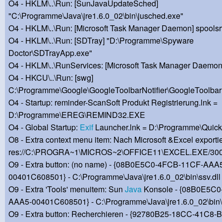
O4 - HKLM\..\Run: [SunJavaUpdateSched]
"C:\Programme\Java\jre1.6.0_02\bin\jusched.exe"
O4 - HKLM\..\Run: [Microsoft Task Manager Daemon] spoolsr
O4 - HKLM\..\Run: [SDTray] "D:\Programme\Spyware
Doctor\SDTrayApp.exe"
O4 - HKLM\..\RunServices: [Microsoft Task Manager Daemon]
O4 - HKCU\..\Run: [swg]
C:\Programme\Google\GoogleToolbarNotifier\GoogleToolbarN
O4 - Startup: reminder-ScanSoft Produkt Registrierung.lnk =
D:\Programme\EREG\REMIND32.EXE
O4 - Global Startup:
Exif
Launcher.lnk = D:\Programme\Quic
O8 - Extra context menu item: Nach Microsoft &Excel exportie
res://C:\PROGRA~1\MICROS~2\OFFICE11\EXCEL.EXE/30
O9 - Extra button: (no name) - {08B0E5C0-4FCB-11CF-AAA
00401C608501} - C:\Programme\Java\jre1.6.0_02\bin\ssv.dll
O9 - Extra 'Tools' menuitem: Sun
Java
Konsole - {08B0E5C
AAA5-00401C608501} - C:\Programme\Java\jre1.6.0_02\bin\s
O9 - Extra button: Recherchieren - {92780B25-18CC-41C8-