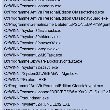
C:\WINNT\system32\spoolsv.exe
C:\Programme\AntiVir PersonalEdition Classic\sched.exe
C:\Programme\AntiVir PersonalEdition Classic\avguard.exe
C:\Programme\Gemeinsame Dateien\EPSON\EBAPI\SAgent
C:\WINNT\system32\svchost.exe
C:\WINNT\system32\hidserv.exe
C:\WINNT\system32\nvsvc32.exe
C:\WINNT\system32\regsvc.exe
C:\WINNT\system32\MSTask.exe
D:\Programme\Spyware Doctor\svcntaux.exe
C:\WINNT\system32\stisvc.exe
C:\WINNT\System32\WBEM\WinMgmt.exe
C:\WINNT\Explorer.EXE
C:\Programme\AntiVir PersonalEdition Classic\avgnt.exe
C:\WINNT\system32\spool\DRIVERS\W32X86\3\E_S10IC2
C:\WINNT\soundman.exe
C:\WINNT\system32\RUNDLL32.EXE