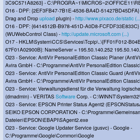
3C9C571A8263} - C:\PROGRA~1\MICROS~2\OFFICE11\R
O16 - DPF: {2EF3FB47-7B1E-4536-BA4D-51427BD45DFA}
Drag and Drop
upload
plugin) -
http://www.pixaco.de/static (...
O16 - DPF: {6414512B-B978-451D-A0D8-FCFDF33E833C}
(WUWebControl Class) -
http://update.microsoft.com (...)
O17 - HKLM\System\CCS\Services\Tcpip\..\{FF01F012-B04
67F01A02900B}: NameServer = 195.50.140.252 195.50.140
O23 - Service: AntiVir PersonalEdition Classic Planer (AntiV
Avira GmbH - C:\Programme\AntiVir PersonalEdition Classi
O23 - Service: AntiVir PersonalEdition Classic Guard (AntiVir
Avira GmbH - C:\Programme\AntiVir PersonalEdition Classi
O23 - Service: Verwaltungsdienst für die Verwaltung logisch
(dmadmin) - VERITAS
Software
Corp. - C:\WINNT\System32
O23 - Service: EPSON Printer Status Agent2 (EPSONStatus
SEIKO EPSON CORPORATION - C:\Programme\Gemeinsa
Dateien\EPSON\EBAPI\SAgent2.exe
O23 - Service: Google Updater Service (gusvc) - Google -
C:\Programme\Google\Common\Google