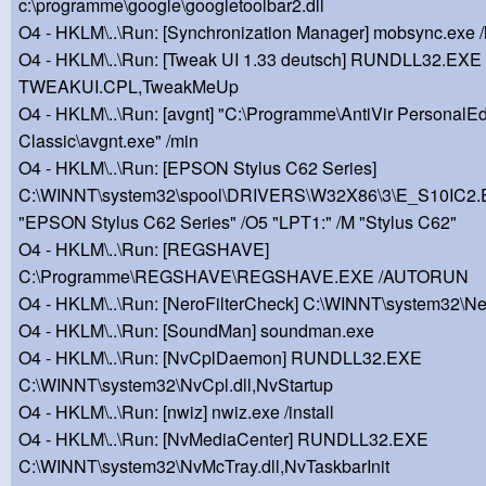
c:\programme\google\googletoolbar2.dll
O4 - HKLM\..\Run: [Synchronization Manager] mobsync.exe 
O4 - HKLM\..\Run: [Tweak UI 1.33 deutsch] RUNDLL32.EXE
TWEAKUI.CPL,TweakMeUp
O4 - HKLM\..\Run: [avgnt] "C:\Programme\AntiVir PersonalEd
Classic\avgnt.exe" /min
O4 - HKLM\..\Run: [EPSON Stylus C62 Series]
C:\WINNT\system32\spool\DRIVERS\W32X86\3\E_S10IC2.
"EPSON Stylus C62 Series" /O5 "LPT1:" /M "Stylus C62"
O4 - HKLM\..\Run: [REGSHAVE]
C:\Programme\REGSHAVE\REGSHAVE.EXE /AUTORUN
O4 - HKLM\..\Run: [NeroFilterCheck] C:\WINNT\system32\N
O4 - HKLM\..\Run: [SoundMan] soundman.exe
O4 - HKLM\..\Run: [NvCplDaemon] RUNDLL32.EXE
C:\WINNT\system32\NvCpl.dll,NvStartup
O4 - HKLM\..\Run: [nwiz] nwiz.exe /install
O4 - HKLM\..\Run: [NvMediaCenter] RUNDLL32.EXE
C:\WINNT\system32\NvMcTray.dll,NvTaskbarInit