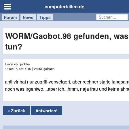
computerhilfen.de
Forum
Handy
Windows
Mac
News
Tipps
/
Tablet
WORM/Gaobot.98 gefunden, was 
tun?
Frage von jacklyn
13.09.07, 18:14:15
| 2695x gelesen
anti vir hat nur zugriff verweigert, aber rechner starte langsam
noch was irgentwo....aber ich...hmm, naja frau und keine ahn
« Zurück
Antworten!