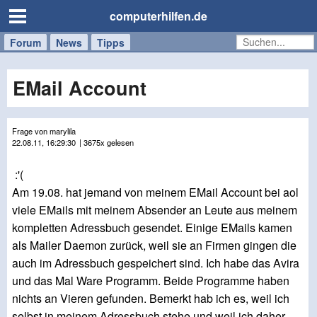
computerhilfen.de
Forum
Handy
Windows
Mac
News
Tipps
/
Tablet
EMail Account
Frage von marylila
22.08.11, 16:29:30
| 3675x gelesen
:'(
Am 19.08. hat jemand von meinem EMail Account bei aol
viele EMails mit meinem Absender an Leute aus meinem
kompletten Adressbuch gesendet. Einige EMails kamen
als Mailer Daemon zurück, weil sie an Firmen gingen die
auch im Adressbuch gespeichert sind. Ich habe das Avira
und das Mal Ware Programm. Beide Programme haben
nichts an Vieren gefunden. Bemerkt hab ich es, weil ich
selbst in meinem Adressbuch stehe und weil ich daher