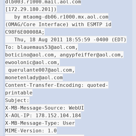
dlb003.r1000.mail.aol.com
[172.29.180.201])
by mtaomg-db06.r1000.mx.aol.com
(OMAG/Core Interface) with ESMTP id
C98F6E00008A;
Thu, 18 Aug 2011 18:55:59 -0400 (EDT)
To:
blauemaus53@aol.com
,
boticino@aol.com
,
angypfeiffer@aol.com
,
ewoolonic@aol.com
,
querulante007@aol.com
,
monetenlady@aol.com
Content-Transfer-Encoding: quoted-
printable
Subject:
X-MB-Message-Source: WebUI
X-AOL-IP: 178.152.104.184
X-MB-Message-Type: User
MIME-Version: 1.0