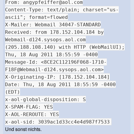
From:
angypfeiffer@aol.com
Content-Type: text/plain; charset="us-
ascii"; format=flowed
X-Mailer: Webmail 34047-STANDARD
Received: from 178.152.104.184 by
Webmail-d124.sysops.aol.com
(205.188.108.140) with HTTP (WebMailUI);
Thu, 18 Aug 2011 18:55:59 -0400
Message-Id: <
8CE2C112196F068-1710-
F18F@Webmail-d124.sysops.aol.com
>
X-Originating-IP: [178.152.104.184]
Date: Thu, 18 Aug 2011 18:55:59 -0400
(EDT)
x-aol-global-disposition: S
X-SPAM-FLAG: YES
X-AOL-REROUTE: YES
x-aol-sid: 3039ac1d33cc4e4d987f7533
Und sonst nichts.