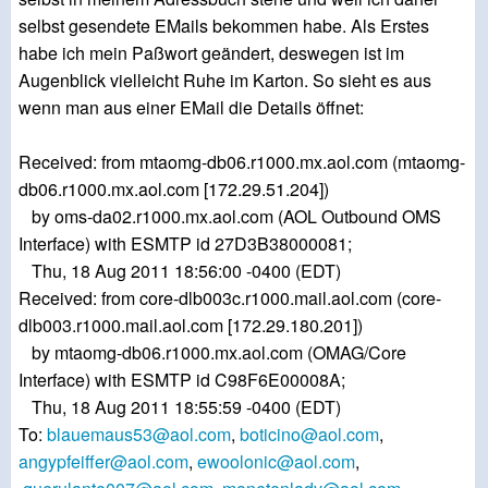
selbst gesendete EMails bekommen habe. Als Erstes
habe ich mein Paßwort geändert, deswegen ist im
Augenblick vielleicht Ruhe im Karton. So sieht es aus
wenn man aus einer EMail die Details öffnet:
Received: from mtaomg-db06.r1000.mx.aol.com (mtaomg-
db06.r1000.mx.aol.com [172.29.51.204])
by oms-da02.r1000.mx.aol.com (AOL Outbound OMS
Interface) with ESMTP id 27D3B38000081;
Thu, 18 Aug 2011 18:56:00 -0400 (EDT)
Received: from core-dlb003c.r1000.mail.aol.com (core-
dlb003.r1000.mail.aol.com [172.29.180.201])
by mtaomg-db06.r1000.mx.aol.com (OMAG/Core
Interface) with ESMTP id C98F6E00008A;
Thu, 18 Aug 2011 18:55:59 -0400 (EDT)
To:
blauemaus53@aol.com
,
boticino@aol.com
,
angypfeiffer@aol.com
,
ewoolonic@aol.com
,