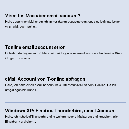
Viren bei Mac über email-account?
Hallo zusammen,bisher bin ich immer davon ausgegangen, dass es bei mac keine
viren gibt. doch seit e...
Tonline email account error
Hi leutzhabe folgendes problem beim einloggen des email accounts bei t-online.Wenn
ich ganz normal a...
eMail Account von T-online abfragen
Hallo, ich habe einen eMail Account bzw. Internetanschluss von T-online. Da ich
umgezogen bin kann i...
Windows XP: Firedox, Thunderbird, email-Account
Hallo, ich habe bei Thunderbird eine weitere neue e-Mailadresse eingegeben, alle
Eingaben verglichen...