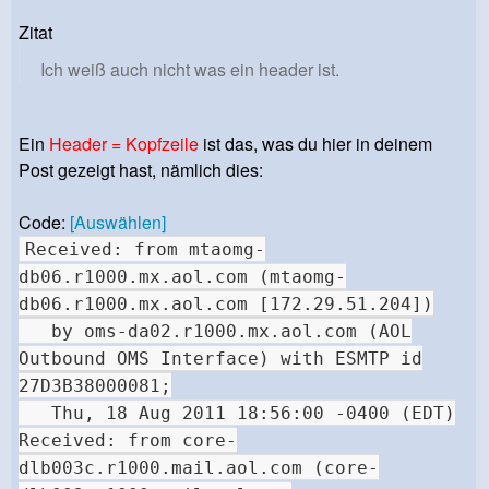
Zitat
Ich weiß auch nicht was ein header ist.
Ein
Header = Kopfzeile
ist das, was du hier in deinem
Post gezeigt hast, nämlich dies:
Code:
[Auswählen]
Received: from mtaomg-
db06.r1000.mx.aol.com (mtaomg-
db06.r1000.mx.aol.com [172.29.51.204])
by oms-da02.r1000.mx.aol.com (AOL
Outbound OMS Interface) with ESMTP id
27D3B38000081;
Thu, 18 Aug 2011 18:56:00 -0400 (EDT)
Received: from core-
dlb003c.r1000.mail.aol.com (core-