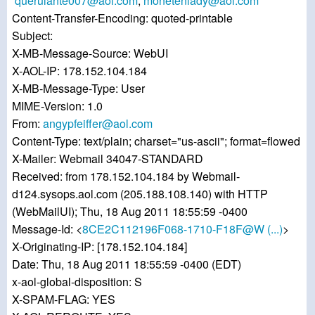
querulante007@aol.com
,
monetenlady@aol.com
Content-Transfer-Encoding: quoted-printable
Subject:
X-MB-Message-Source: WebUI
X-AOL-IP: 178.152.104.184
X-MB-Message-Type: User
MIME-Version: 1.0
From:
angypfeiffer@aol.com
Content-Type: text/plain; charset="us-ascii"; format=flowed
X-Mailer: Webmail 34047-STANDARD
Received: from 178.152.104.184 by Webmail-
d124.sysops.aol.com (205.188.108.140) with HTTP
(WebMailUI); Thu, 18 Aug 2011 18:55:59 -0400
Message-Id: <
8CE2C112196F068-1710-F18F@W (...)
>
X-Originating-IP: [178.152.104.184]
Date: Thu, 18 Aug 2011 18:55:59 -0400 (EDT)
x-aol-global-disposition: S
X-SPAM-FLAG: YES