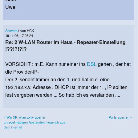
Uwe
Antwort
4 von HCK
19.11.06, 17:25:24
Re: 2 W-LAN Router im Haus - Repeater-Einstellung
!??!?!?!?
VORSICHT : m.E. Kann nur einer ins
DSL
gehen , der hat
die Provider-IP-
Der 2. sendet immer an den 1. und hat m.e. eine
192.182.x.y. Adresse . DHCP ist immer der 1. , IP sollten
fest vergeben werden ... So hab ich es verstanden ....
« Win XP: wlan aktiv aber in
Ports sperren »
unregelmäßigen Abständen fliege ich aus
dem internet