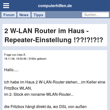
computerhilfen.de
Forum
Handy
Windows
Mac
News
Tipps
/
Tablet
2 W-LAN Router im Haus -
Repeater-Einstellung !??!?!?!?
Frage von Uwe A.
18.11.06, 19:20:48
| 9160x gelesen
Hallo.....
ich habe im Haus 2 W-LAN-Router stehen....im Keller eine
FritzBox WLAN,
im 2. Stock ein noname-WLAN-Router...
die Fritzbox hängt direkt da, wo DSL von außen