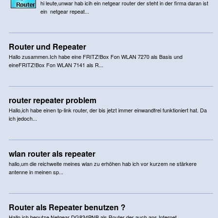
hi leute,unwar hab icih ein netgear router der steht in der firma daran ist
ein netgear repeat...
Router und Repeater
Hallo zusammen.Ich habe eine FRITZ!Box Fon WLAN 7270 als Basis und
eineFRITZ!Box Fon WLAN 7141 als R...
router repeater problem
Hallo,ich habe einen tp-link router, der bis jetzt immer einwandfrei funktioniert hat. Da
ich jedoch...
wlan router als repeater
hallo,um die reichweite meines wlan zu erhöhen hab ich vor kurzem ne stärkere
antenne in meinen sp...
Router als Repeater benutzen ?
Hallo,ich benutze Netgear DG834PNB als Router der auch ans Internet