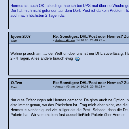
Hermes ist auch OK, allerdings hab ich bei UPS mal über ne Woche gewar
Der hat mich nicht gefunden auf dem Dorf. Post ist da kein Problem. Ic
auch nach höchsten 2 Tagen da.
bjoern2007
Re: Sonstiges: DHL/Post oder Hermes? Zu 
«
Antwort #4 am
: 14.10.08, 20:40:22 »
Gast
Wohne ja auch am ..,. der Welt un dbei uns ist nur DHL zuverlässig. H
2 - 4 Tagen. Alles andere brauch ewig
O-Two
Re: Sonstiges: DHL/Post oder Hermes? Zu 
«
Antwort #5 am
: 14.10.08, 20:48:52 »
Gast
Nur gute Erfahrungen mit Hermes gemacht. Da gibts auch ne Option, b
also immer genau, wo das Päckchen ist. Frag mich aber nicht, wie die 
Hermes zuverlässig und viel billiger als die Post. Schade, dass die D
Pakete hat. Wir verschicken fast ausschließlich Pakete über Hermes.