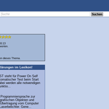
55:13
worten.
ten dieses Thema.
lärungen im Lexikon!
T steht für Power On Self
utomatischer Test beim Start
bei werden alle notwendigen
unktio...
e Programmiersprache zur
grafischen Objekten und
r Übertragung vom Computer
aserbelichter. Gene...