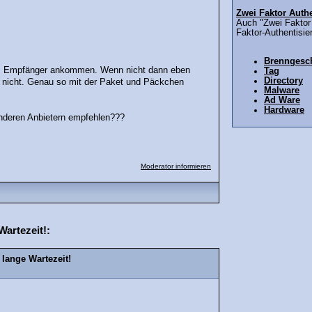
Zwei Faktor Authe
Auch "Zwei Faktor 
Faktor-Authentisie
Brenngesch
eim Empfänger ankommen. Wenn nicht dann eben
Tag
Directory
hr nicht. Genau so mit der Paket und Päckchen
Malware
Ad Ware
Hardware
anderen Anbietern empfehlen???
Moderator informieren
artezeit!:
lange Wartezeit!