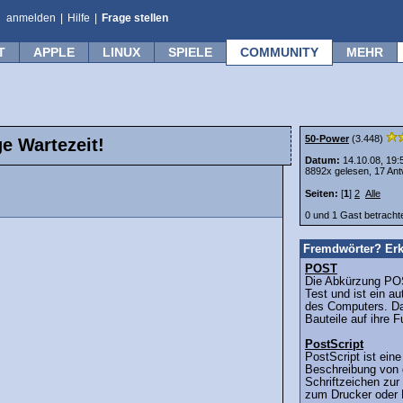
anmelden
|
Hilfe
|
Frage stellen
T
APPLE
LINUX
SPIELE
COMMUNITY
MEHR
50-Power
(3.448)
e Wartezeit!
Datum:
14.10.08, 19:
8892x gelesen, 17 Ant
Seiten:
[
1
]
2
Alle
0 und 1 Gast betrach
Fremdwörter? Erk
POST
Die Abkürzung POS
Test und ist ein a
des Computers. Da
Bauteile auf ihre F
PostScript
PostScript ist ein
Beschreibung von 
Schriftzeichen zu
zum Drucker oder L