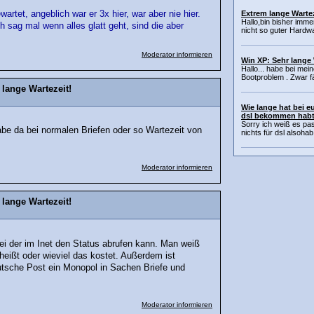
Extrem lange Warte
tet, angeblich war er 3x hier, war aber nie hier.
Hallo,bin bisher imme
h sag mal wenn alles glatt geht, sind die aber
nicht so guter Hardw
Moderator informieren
Win XP: Sehr lange
Hallo... habe bei mei
Bootproblem . Zwar f
lange Wartezeit!
Wie lange hat bei e
dsl bekommen hab
Sorry ich weiß es pas
abe da bei normalen Briefen oder so Wartezeit von
nichts für dsl alsohab 
Moderator informieren
lange Wartezeit!
ei der im Inet den Status abrufen kann. Man weiß
heißt oder wieviel das kostet. Außerdem ist
eutsche Post ein Monopol in Sachen Briefe und
Moderator informieren