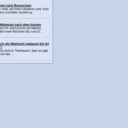
zeit nach Bootscreen
r stolz auf mein sauberes und, trotz
are schnelles System g...
 Wartezeit nach dem booten
nem Pc seit kurzem ein kleines
ährt mein Rechner bis zum D...
uch die Wartezeit gedauert bis ihr
t?
st nicht in "Hardware" aber es gab
ich hier ...