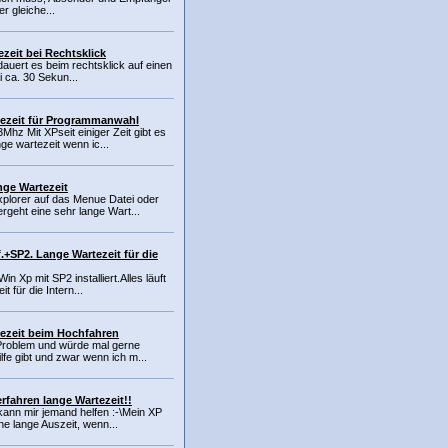
er gleiche...
zeit bei Rechtsklick
 dauert es beim rechtsklick auf einen
i ca. 30 Sekun...
tezeit für Programmanwahl
3Mhz Mit XPseit einiger Zeit gibt es
nge wartezeit wenn ic...
nge Wartezeit
plorer auf das Menue Datei oder
rgeht eine sehr lange Wart...
.+SP2. Lange Wartezeit für die
n Xp mit SP2 installiert.Alles läuft
t für die Intern...
ezeit beim Hochfahren
 Problem und würde mal gerne
lfe gibt und zwar wenn ich m...
rfahren lange Wartezeit!!
t kann mir jemand helfen :-\Mein XP
ne lange Auszeit, wenn...