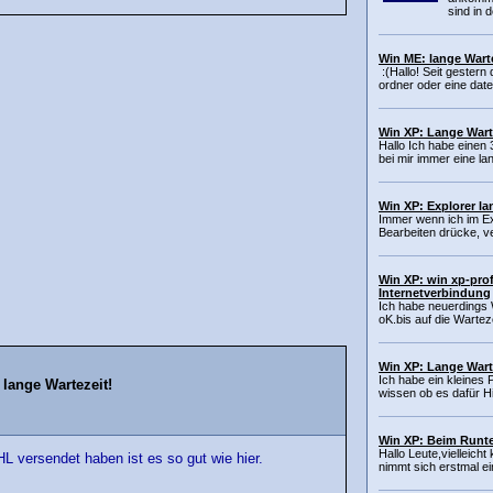
sind in d
Win ME: lange Warte
:(Hallo! Seit gestern
ordner oder eine date
Win XP: Lange War
Hallo Ich habe einen 
bei mir immer eine la
Win XP: Explorer la
Immer wenn ich im Ex
Bearbeiten drücke, ve
Win XP: win xp-prof
Internetverbindung
Ich habe neuerdings Wi
oK.bis auf die Wartezei
Win XP: Lange Wart
Ich habe ein kleines
lange Wartezeit!
wissen ob es dafür Hi
Win XP: Beim Runte
Hallo Leute,vielleich
L versendet haben ist es so gut wie hier.
nimmt sich erstmal ei