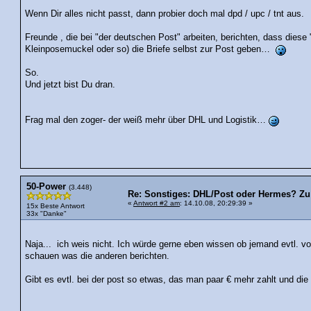
Wenn Dir alles nicht passt, dann probier doch mal dpd / upc / tnt aus.
Freunde , die bei "der deutschen Post" arbeiten, berichten, dass dies
Kleinposemuckel oder so) die Briefe selbst zur Post geben…
So.
Und jetzt bist Du dran.
Frag mal den zoger- der weiß mehr über DHL und Logistik…
50-Power
(3.448)
Re: Sonstiges: DHL/Post oder Hermes? Zu 
«
Antwort #2 am
: 14.10.08, 20:29:39 »
15x Beste Antwort
33x "Danke"
Naja... ich weis nicht. Ich würde gerne eben wissen ob jemand evtl. 
schauen was die anderen berichten.
Gibt es evtl. bei der post so etwas, das man paar € mehr zahlt und die 