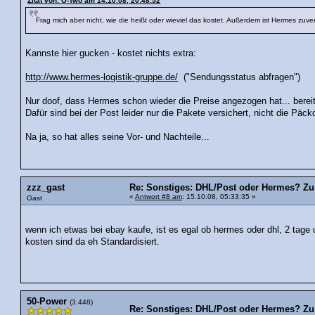
Zitat von: O-Two am 14.10.08, 20:48:52
Frag mich aber nicht, wie die heißt oder wieviel das kostet. Außerdem ist Hermes zuverlä
Kannste hier gucken - kostet nichts extra:
http://www.hermes-logistik-gruppe.de/
("Sendungsstatus abfragen")
Nur doof, dass Hermes schon wieder die Preise angezogen hat... berei
Dafür sind bei der Post leider nur die Pakete versichert, nicht die Päc
Na ja, so hat alles seine Vor- und Nachteile...
zzz_gast
Re: Sonstiges: DHL/Post oder Hermes? Zu 
«
Antwort #8 am
: 15.10.08, 05:33:35 »
Gast
wenn ich etwas bei ebay kaufe, ist es egal ob hermes oder dhl, 2 tage 
kosten sind da eh Standardisiert.
50-Power
(3.448)
Re: Sonstiges: DHL/Post oder Hermes? Zu 