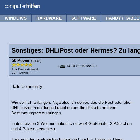
Forum
Tipps
News
Frage stellen
WINDOWS
HARDWARE
SOFTWARE
HANDY / TABLE
Sonstiges: DHL/Post oder Hermes? Zu lang
50-Power
(3.448)
«
am
: 14.10.08, 19:55:13 »
15x Beste Antwort
33x "Danke"
Hallo Community.
Wie soll ich anfangen. Naja also ich denke, das die Post oder eben
DHL zurzeit recht lange brauchen um Ihre Pakete an ihren
Bestimmungsort zu bringen.
In den letzten 3 Wochen haben ich etwa 4 Großbriefe, 2 Päckchen
und 4 Pakete verschickt.
Zwei von den Großbriefen kamen erst nach 5 Tagen an. Beide