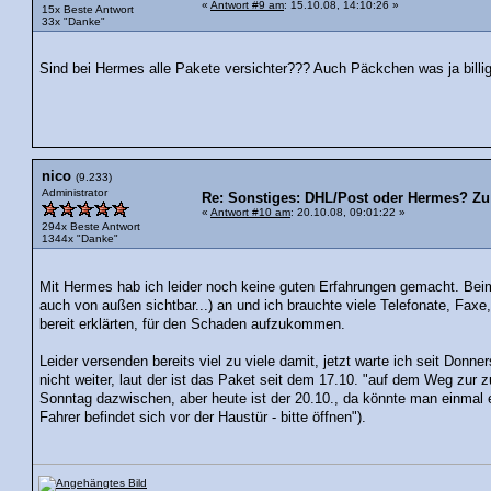
«
Antwort #9 am
: 15.10.08, 14:10:26 »
15x Beste Antwort
33x "Danke"
Sind bei Hermes alle Pakete versichter??? Auch Päckchen was ja billig
nico
(9.233)
Administrator
Re: Sonstiges: DHL/Post oder Hermes? Zu 
«
Antwort #10 am
: 20.10.08, 09:01:22 »
294x Beste Antwort
1344x "Danke"
Mit Hermes hab ich leider noch keine guten Erfahrungen gemacht. Be
auch von außen sichtbar...) an und ich brauchte viele Telefonate, Faxe
bereit erklärten, für den Schaden aufzukommen.
Leider versenden bereits viel zu viele damit, jetzt warte ich seit Donne
nicht weiter, laut der ist das Paket seit dem 17.10. "auf dem Weg zur z
Sonntag dazwischen, aber heute ist der 20.10., da könnte man einmal e
Fahrer befindet sich vor der Haustür - bitte öffnen").