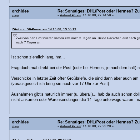
orchidee
Re: Sonstiges: DHL/Post oder Hermes? Zu 
«
Antwort #6 am
: 14.10.08, 22:14:59 »
Gast
Zitat von: 50-Power am 14.10.08, 19:55:13
Zwei von den Großbriefen kamen erst nach 5 Tagen an. Beide Päckchen erst nach g
nach 7 Tagen an.
Ist schon ziemlich lang, hm...
Frag doch mal direkt bei der Post (oder bei Hermes, je nachdem halt) n
Verschicke in letzter Zeit öfter Großbriefe, die sind dann aber auch a
(vorausgesetzt ich bring sie noch vor 17 Uhr zur Post).
Ausnahmen gibt's natürlich immer (u. überall)... hab da auch schon doll
nicht ankamen oder Warensendungen die 14 Tage unterwegs waren - na
orchidee
Re: Sonstiges: DHL/Post oder Hermes? Zu 
«
Antwort #7 am
: 14.10.08, 22:25:29 »
Gast