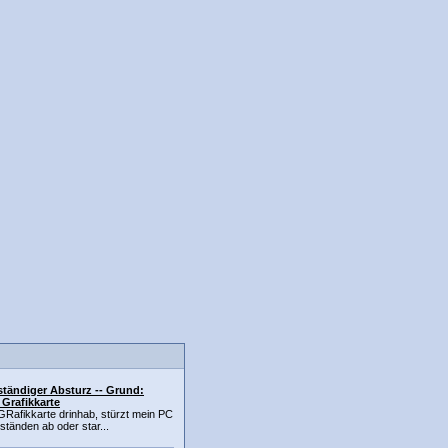
ständiger Absturz -- Grund:
Grafikkarte
GRafikkarte drinhab, stürzt mein PC
ständen ab oder star...