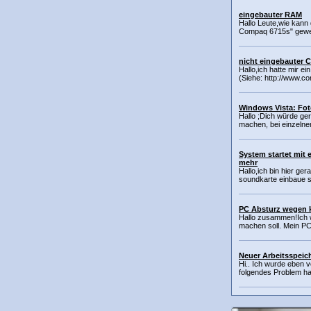
eingebauter RAM
Hallo Leute,wie kann
Compaq 6715s" gewec
nicht eingebauter 
Hallo,ich hatte mir e
(Siehe: http://www.com
Windows Vista: Fo
Hallo ;Dich würde ge
machen, bei einzelnen
System startet mit 
mehr
Hallo,ich bin hier ge
soundkarte einbaue st
PC Absturz wegen k
Hallo zusammen!Ich w
machen soll. Mein PC
Neuer Arbeitsspeich
Hi.. Ich wurde eben 
folgendes Problem hat