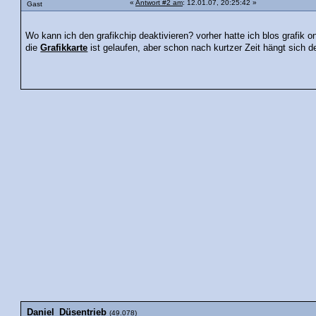
«
Antwort #2 am
: 12.01.07, 20:25:42 »
Gast
Wo kann ich den grafikchip deaktivieren? vorher hatte ich blos grafik o
die
Grafikkarte
ist gelaufen, aber schon nach kurtzer Zeit hängt sich 
Daniel_Düsentrieb
(49.078)