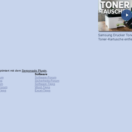
Samsung Drucker Tone
Toner-Kartusche entf
ersetzen!
ptimiert mit dem
Serponado Plugin
.
Software
rum
Software-Forum
ps
Sicherheits-Forum
um
Software-Tipps
Forum
Word-Tipps
ipps
Excel-Tipps