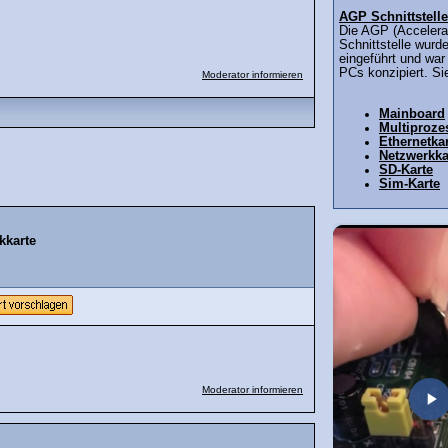
AGP Schnittstelle
Die AGP (Accelerat
Schnittstelle wurd
eingeführt und war 
PCs konzipiert. Sie
Moderator informieren
Mainboard
Multiproze
Ethernetka
Netzwerkka
SD-Karte
Sim-Karte
kkarte
Moderator informieren