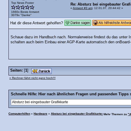
Top News Poster
Re: Absturz bei eingebauter Grafi
«
Antwort #3 am
: 12.01.07, 20:44:42 »
1660x Beste Antwort
3079x "Danke"
Hat dir diese Antwort geholfen?
Schaue dazu im Handbuch nach. Normalerweise findest du das unter I
schalten auch beim Einbau einer AGP-Karte automatisch den onBoard-
Seiten:
[
1
]
« Rechner fährt nicht ganz hoch!!!
Schnelle Hilfe: Hier nach ähnlichen Fragen und passenden Tipps 
Computerhilfen
»
Hardware
»
Absturz bei eingebauter Grafikkarte
| Mehr Themen zu
"A