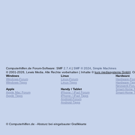
Computerhilfen.de Forum-Software: SMF
2.7.4
|
SMF © 2024
,
Simple Machines
© 2001-2026, Lewis Media. Alle Rechte vorbehalten | Inhalte ©
kurs mediasystems GmbH
. O
Windows
Linux
Hardware
Windows-Forum
Linux-Forum
Hardware-Fo
Windows-Tipps
Linux-Tipps
Hardware-Tip
Netzwerk-For
Apple
Handy / Tablet
Smart-Home 
Apple Mac Forum
iPhone / iPad Forum
Smart-Home T
Apple Tipps
iPhone / iPad Tipps
Android-Forum
Android-Tipps
© Computerhilfen.de - Absturz bei eingebauter Grafikkarte