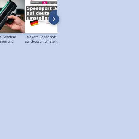
r Wechsel!
Telekom Speedport Router: Sprache
PC an Notebook Bildschirm
ernen und
auf deutsch umstellen!
anschließen - so geht's!