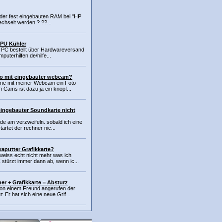
 der fest eingebauten RAM bei "HP
hselt werden ? ??...
CPU Kühler
in PC bestellt über Hardwareversand
puterhilfen.de/hilfe...
to mit eingebauter webcam?
rne mit meiner Webcam ein Foto
 Cams ist dazu ja ein knopf...
eingebauter Soundkarte nicht
rade am verzweifeln. sobald ich eine
artet der rechner nic...
aputter Grafikkarte?
eiss echt nicht mehr was ich
 stürzt immer dann ab, wenn ic...
er + Grafikkarte = Absturz
von einem Freund angerufen der
: Er hat sich eine neue Grif...