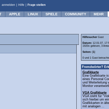
anmelden
|
Hilfe
|
Frage stellen
T
APPLE
LINUX
SPIELE
COMMUNITY
MEHR
Hilfesucher
Gast
Datum:
12.01.07, 17:
1920x gelesen, 3 Antw
Seiten:
[
1
]
0 und 1 Gast betrach
Fremdwörter? Erk
Grafikkarte
Eine Grafikkarte is
eines Personal Co
und Weiterleitung 
Monitor verantwortl
VGA Grafikkarte
VGA steht für "Vid
sich hierbei um ein
Grafikkarten in äl
mit analogen ...