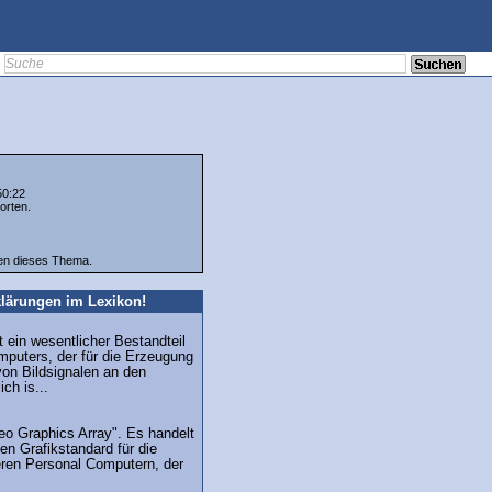
50:22
orten.
ten dieses Thema.
lärungen im Lexikon!
t ein wesentlicher Bestandteil
mputers, der für die Erzeugung
von Bildsignalen an den
ich is...
eo Graphics Array". Es handelt
en Grafikstandard für die
teren Personal Computern, der