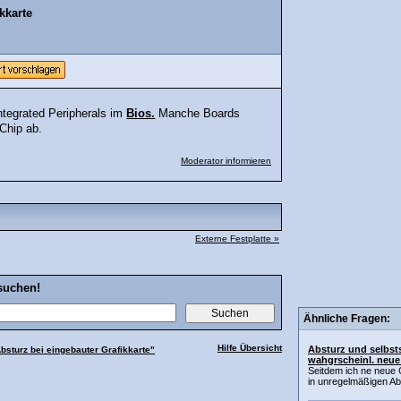
kkarte
ntegrated Peripherals im
Bios.
Manche Boards
Chip ab.
Moderator informieren
Externe Festplatte »
suchen!
Ähnliche Fragen:
Hilfe Übersicht
Absturz und selbst
bsturz bei eingebauter Grafikkarte"
wahgrscheinl. neue 
Seitdem ich ne neue 
in unregelmäßigen Ab