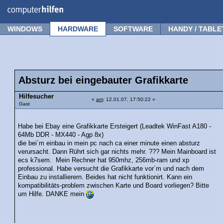
Forum
Tipps
News
Frage stellen
WINDOWS
HARDWARE
SOFTWARE
HANDY / TABLE
Absturz bei eingebauter Grafikkarte
Hilfesucher
«
am
: 12.01.07, 17:50:22 »
Gast
Habe bei Ebay eine Grafikkarte Ersteigert (Leadtek WinFast A180 -
64Mb DDR - MX440 - Agp 8x)
die bei´m einbau in mein pc nach ca einer minute einen absturz
verursacht. Dann Rührt sich gar nichts mehr. ??? Mein Mainboard ist
ecs k7sem. Mein Rechner hat 950mhz, 256mb-ram und xp
professional. Habe versucht die Grafikkarte vor´m und nach dem
Einbau zu installierern. Beides hat nicht funktionirt. Kann ein
kompatibilitäts-problem zwischen Karte und Board vorliegen? Bitte
um Hilfe. DANKE mein