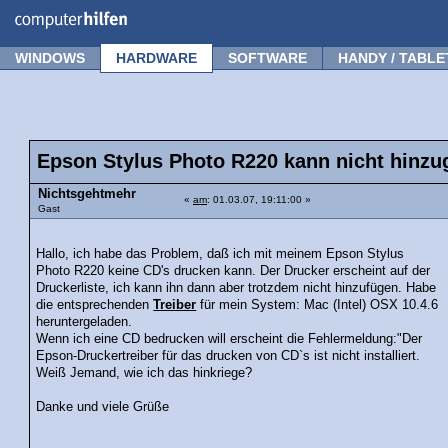
Forum
Tipps
News
Frage stellen
WINDOWS
HARDWARE
SOFTWARE
HANDY / TABLE
Epson Stylus Photo R220 kann nicht hinzu
Nichtsgehtmehr
«
am
: 01.03.07, 19:11:00 »
Gast
Hallo, ich habe das Problem, daß ich mit meinem Epson Stylus
Photo R220 keine CD's drucken kann. Der Drucker erscheint auf der
Druckerliste, ich kann ihn dann aber trotzdem nicht hinzufügen. Habe
die entsprechenden
Treiber
für mein System: Mac (Intel) OSX 10.4.6
heruntergeladen.
Wenn ich eine CD bedrucken will erscheint die Fehlermeldung:"Der
Epson-Druckertreiber für das drucken von CD`s ist nicht installiert.
Weiß Jemand, wie ich das hinkriege?
Danke und viele Grüße