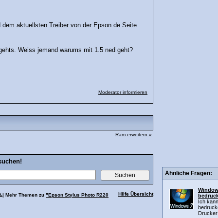
 dem aktuellsten
Treiber
von der Epson.de Seite
t gehts. Weiss jemand warums mit 1.5 ned geht?
Moderator informieren
Ram erweitern »
suchen!
Ähnliche Fragen:
Windows
.
Hilfe Übersicht
| Mehr Themen zu
"Epson Stylus Photo R220
bedruck
Ich kan
bedruck
Drucker 