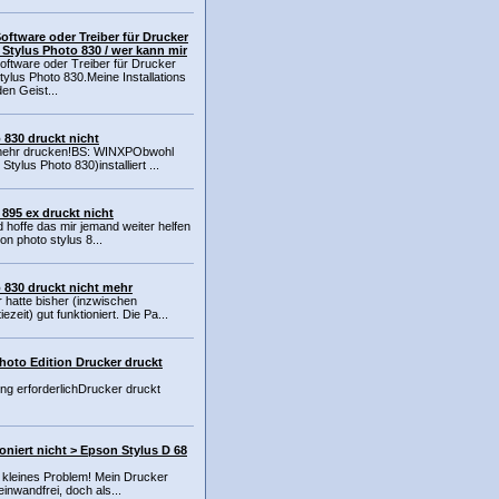
oftware oder Treiber für Drucker
 Stylus Photo 830 / wer kann mir
ftware oder Treiber für Drucker
ylus Photo 830.Meine Installations
en Geist...
 830 druckt nicht
t mehr drucken!BS: WINXPObwohl
tylus Photo 830)installiert ...
895 ex druckt nicht
nd hoffe das mir jemand weiter helfen
n photo stylus 8...
 830 druckt nicht mehr
 hatte bisher (inzwischen
zeit) gut funktioniert. Die Pa...
hoto Edition Drucker druckt
g erforderlichDrucker druckt
oniert nicht > Epson Stylus D 68
in kleines Problem! Mein Drucker
 einwandfrei, doch als...