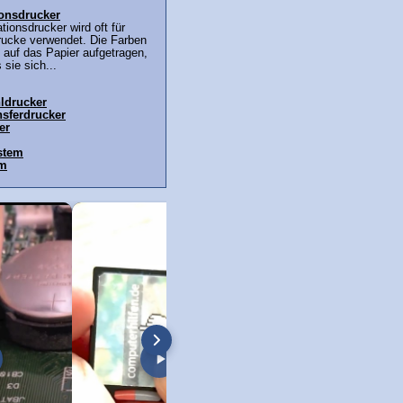
onsdrucker
ionsdrucker wird oft für
rucke verwendet. Die Farben
t auf das Papier aufgetragen,
 sie sich...
hldrucker
sferdrucker
er
stem
em