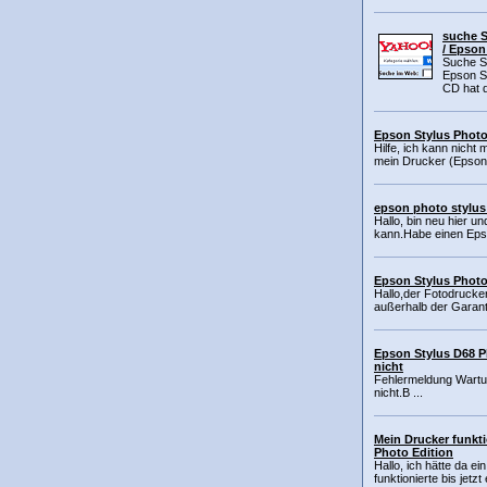
suche S
/ Epson
Suche So
Epson St
CD hat d
Epson Stylus Photo
Hilfe, ich kann nich
mein Drucker (Epson S
epson photo stylus 
Hallo, bin neu hier u
kann.Habe einen Epso
Epson Stylus Photo
Hallo,der Fotodrucker
außerhalb der Garantie
Epson Stylus D68 P
nicht
Fehlermeldung Wartun
nicht.B ...
Mein Drucker funkti
Photo Edition
Hallo, ich hätte da e
funktionierte bis jetzt