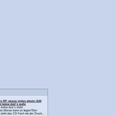
 XP: epson stylus photo r220
t keine dvd`s mehr
n keine dvd`s mehr
en.Woran kann es liegen?Der
zieht das CD-Fach ein,der Druck...