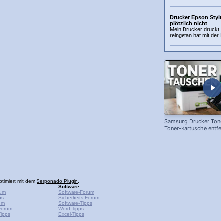
Drucker Epson Styl
plötzlich nicht
Mein Drucker druckt p
reingetan hat mit der
Samsung Drucker Tone
Toner-Kartusche entf
ersetzen!
ptimiert mit dem
Serponado Plugin
.
Software
rum
Software-Forum
ps
Sicherheits-Forum
um
Software-Tipps
Forum
Word-Tipps
ipps
Excel-Tipps