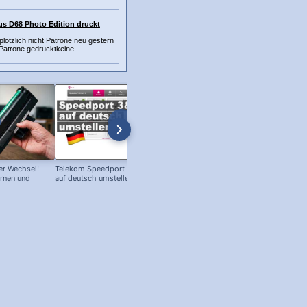
us D68 Photo Edition druckt
lötzlich nicht Patrone neu gestern
 Patrone gedrucktkeine...
r Wechsel!
Telekom Speedport Router: Sprache
PC an Notebook Bildschirm
ernen und
auf deutsch umstellen!
anschließen - so geht's!