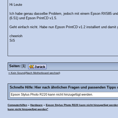
Hi Leute
Ich habe genau dasselbe Problem, jedoch mit einem Epson RX585 und
(6.51) und Epson PrintCD v1.5.
Geht einfach nicht. Habe nun Epson PrintCD v1.2 installiert und dami
cheerioh
SiS
Seiten:
[
1
]
« Kein Sound(Nach Motherboard wechsel)
Schnelle Hilfe: Hier nach ähnlichen Fragen und passenden Tipps 
Computerhilfen
»
Hardware
»
Epson Stylus Photo R220 kann nicht hinzugefügt werden
kann nicht hinzugefügt werden"