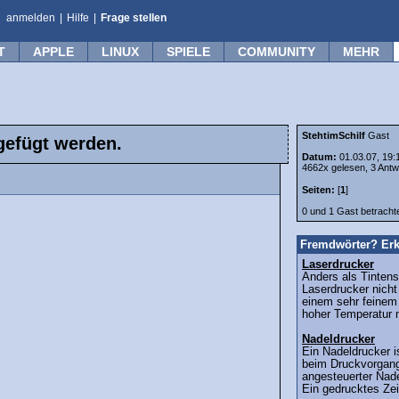
anmelden
|
Hilfe
|
Frage stellen
T
APPLE
LINUX
SPIELE
COMMUNITY
MEHR
StehtimSchilf
Gast
gefügt werden.
Datum:
01.03.07, 19:
4662x gelesen, 3 Antw
Seiten:
[
1
]
0 und 1 Gast betrach
Fremdwörter? Erk
Laserdrucker
Anders als Tintens
Laserdrucker nicht
einem sehr feinem 
hoher Temperatur m
Nadeldrucker
Ein Nadeldrucker i
beim Druckvorgang
angesteuerter Nade
Ein gedrucktes Zei