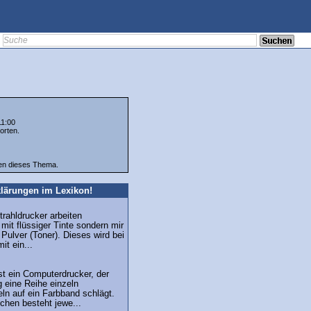
11:00
orten.
ten dieses Thema.
lärungen im Lexikon!
trahldrucker arbeiten
 mit flüssiger Tinte sondern mir
Pulver (Toner). Dieses wird bei
it ein...
st ein Computerdrucker, der
 eine Reihe einzeln
ln auf ein Farbband schlägt.
chen besteht jewe...