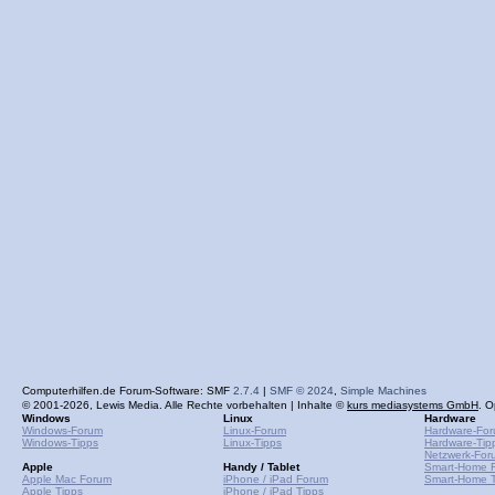
Computerhilfen.de Forum-Software: SMF
2.7.4
|
SMF © 2024
,
Simple Machines
© 2001-2026, Lewis Media. Alle Rechte vorbehalten | Inhalte ©
kurs mediasystems GmbH
. O
Windows
Linux
Hardware
Windows-Forum
Linux-Forum
Hardware-Fo
Windows-Tipps
Linux-Tipps
Hardware-Tip
Netzwerk-For
Apple
Handy / Tablet
Smart-Home 
Apple Mac Forum
iPhone / iPad Forum
Smart-Home T
Apple Tipps
iPhone / iPad Tipps