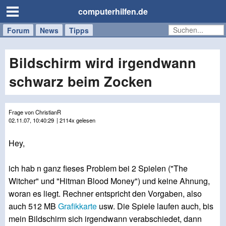
computerhilfen.de
Forum
Handy
Windows
Mac
News
Tipps
/
Tablet
Bildschirm wird irgendwann
schwarz beim Zocken
Frage von ChristianR
02.11.07, 10:40:29
| 2114x gelesen
Hey,
ich hab n ganz fieses Problem bei 2 Spielen ("The
Witcher" und "Hitman Blood Money") und keine Ahnung,
woran es liegt. Rechner entspricht den Vorgaben, also
auch 512 MB
Grafikkarte
usw. Die Spiele laufen auch, bis
mein Bildschirm sich irgendwann verabschiedet, dann