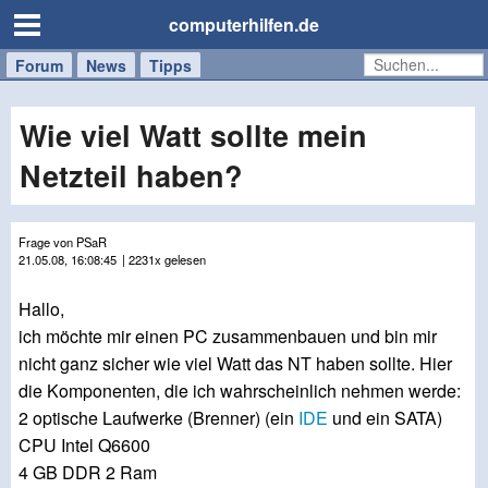
computerhilfen.de
Forum
Handy
Windows
Mac
News
Tipps
/
Tablet
Wie viel Watt sollte mein
Netzteil haben?
Frage von PSaR
21.05.08, 16:08:45
| 2231x gelesen
Hallo,
ich möchte mir einen PC zusammenbauen und bin mir
nicht ganz sicher wie viel Watt das NT haben sollte. Hier
die Komponenten, die ich wahrscheinlich nehmen werde:
2 optische Laufwerke (Brenner) (ein
IDE
und ein SATA)
CPU Intel Q6600
4 GB DDR 2 Ram