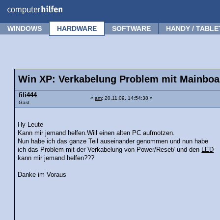
Forum
Tipps
News
Frage stellen
WINDOWS
HARDWARE
SOFTWARE
HANDY / TABLE
Win XP: Verkabelung Problem mit Mainboa
fili444
«
am
: 20.11.09, 14:54:38 »
Gast
Hy Leute
Kann mir jemand helfen.Will einen alten PC aufmotzen.
Nun habe ich das ganze Teil auseinander genommen und nun habe
ich das Problem mit der Verkabelung von Power/Reset/ und den
LED
kann mir jemand helfen???
Danke im Voraus