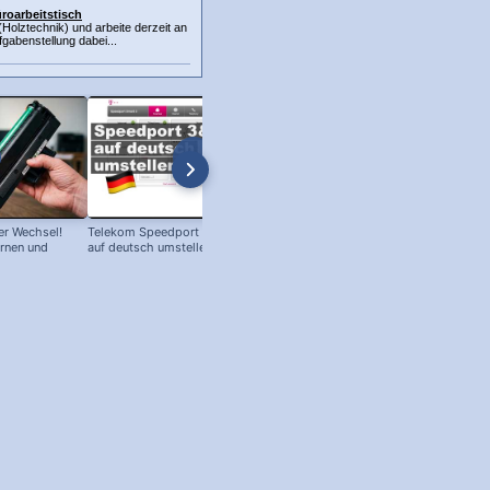
roarbeitstisch
 (Holztechnik) und arbeite derzeit an
fgabenstellung dabei...
r Wechsel!
Telekom Speedport Router: Sprache
PC an Notebook Bildschirm
ernen und
auf deutsch umstellen!
anschließen - so geht's!