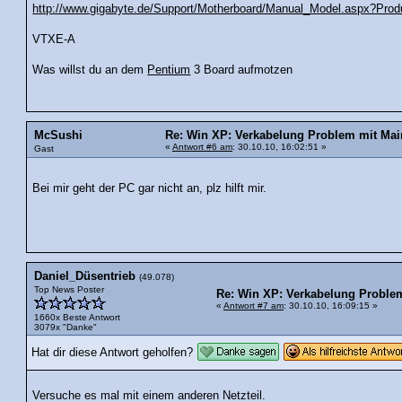
http://www.gigabyte.de/Support/Motherboard/Manual_Model.aspx?Pro
VTXE-A
Was willst du an dem
Pentium
3 Board aufmotzen
McSushi
Re: Win XP: Verkabelung Problem mit Mai
«
Antwort #6 am
: 30.10.10, 16:02:51 »
Gast
Bei mir geht der PC gar nicht an, plz hilft mir.
Daniel_Düsentrieb
(49.078)
Top News Poster
Re: Win XP: Verkabelung Proble
«
Antwort #7 am
: 30.10.10, 16:09:15 »
1660x Beste Antwort
3079x "Danke"
Hat dir diese Antwort geholfen?
Versuche es mal mit einem anderen Netzteil.