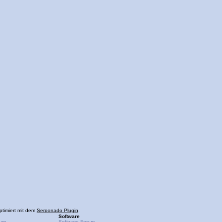
ptimiert mit dem
Serponado Plugin
.
Software
rum
Software-Forum