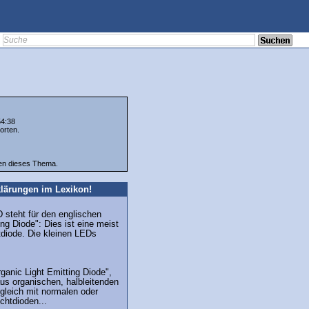
54:38
orten.
ten dieses Thema.
lärungen im Lexikon!
 steht für den englischen
ing Diode": Dies ist eine meist
tdiode. Die kleinen LEDs
ganic Light Emitting Diode",
us organischen, halbleitenden
rgleich mit normalen oder
chtdioden...