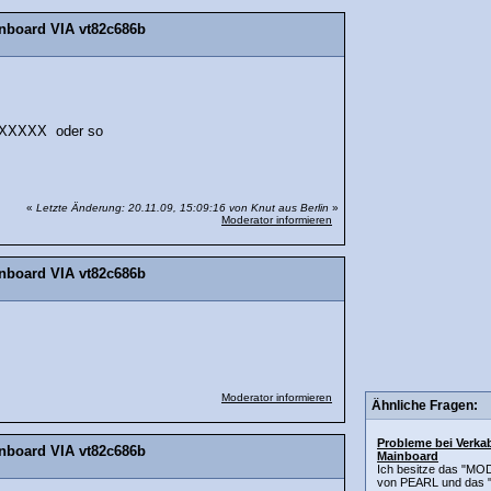
nboard VIA vt82c686b
XXXX oder so
«
Letzte Änderung: 20.11.09, 15:09:16 von Knut aus Berlin
»
Moderator informieren
nboard VIA vt82c686b
Moderator informieren
Ähnliche Fragen:
Probleme bei Verk
nboard VIA vt82c686b
Mainboard
Ich besitze das "MO
von PEARL und das "