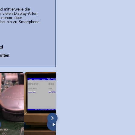
d mittlerweile die
i vielen Display-Arten
nsehern über
bis hin zu Smartphone-
.
rd
iften