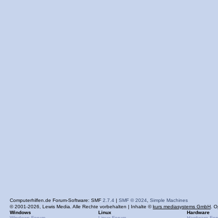
Computerhilfen.de Forum-Software: SMF
2.7.4
|
SMF © 2024
,
Simple Machines
© 2001-2026, Lewis Media. Alle Rechte vorbehalten | Inhalte ©
kurs mediasystems GmbH
. O
Windows
Linux
Hardware
Windows-Forum
Linux-Forum
Hardware-Fo