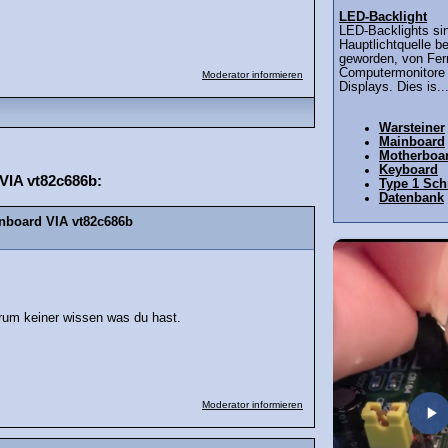
LED-Backlight
LED-Backlights sin
Hauptlichtquelle be
geworden, von Fer
Computermonitore 
Moderator informieren
Displays. Dies is..
Warsteiner
Mainboard
Motherboa
Keyboard
VIA vt82c686b:
Type 1 Schr
Datenbank
nboard VIA vt82c686b
rum keiner wissen was du hast.
Moderator informieren