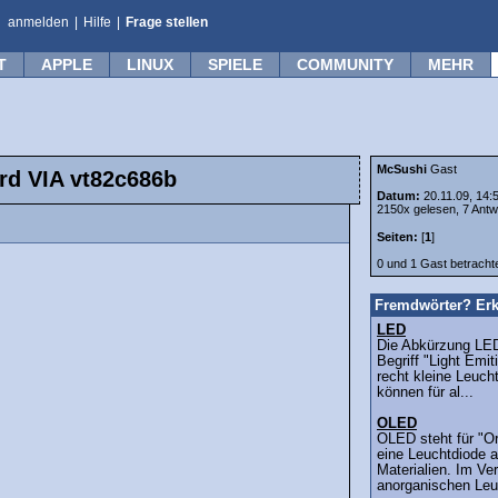
anmelden
|
Hilfe
|
Frage stellen
T
APPLE
LINUX
SPIELE
COMMUNITY
MEHR
McSushi
Gast
rd VIA vt82c686b
Datum:
20.11.09, 14:
2150x gelesen, 7 Antw
Seiten:
[
1
]
0 und 1 Gast betrach
Fremdwörter? Erk
LED
Die Abkürzung LED
Begriff "Light Emit
recht kleine Leuch
können für al...
OLED
OLED steht für "Or
eine Leuchtdiode a
Materialien. Im Ve
anorganischen Leu