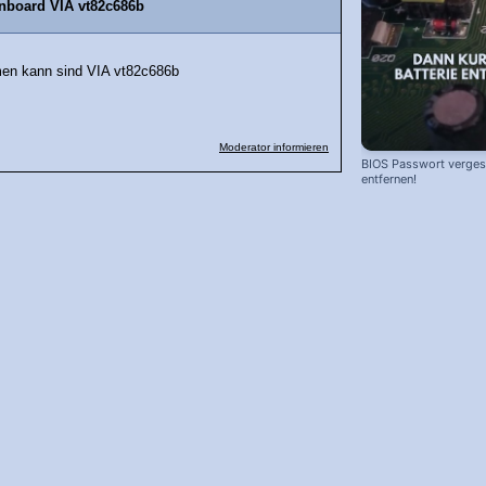
nboard VIA vt82c686b
hmen kann sind VIA vt82c686b
Moderator informieren
BIOS Passwort vergess
entfernen!