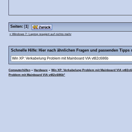
Seiten:
[
1
]
« Windows 7: Laptop reagiert auf nichts mehr
Schnelle Hilfe: Hier nach ähnlichen Fragen und passenden Tipps 
Computerhilfen
»
Hardware
»
Win XP: Verkabelung Problem mit Mainboard VIA vt82c
Problem mit Mainboard VIA vt82c686b"