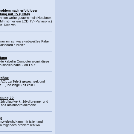
Problem nach erfolgloser
lung mit TV (HDMI)
mmen,wollte gestern mein Notebook
MI mit meinem LCD TV (Panasonic)
n. Dies wa...
ner ein schwarz-rot-weißes Kabel
inboard führen? ...
elung
reite kabel in Computer womit diese
 sindich habe 2 cd-Lauf...
itzBox
n AOL zu Tele 2 gewechselt und
-.-) ne lange Zeit kein I...
belung ??
h 1dvd laufwerk, 1dvd brenner und
n ans mainboard an?habe ...
ng
m,vieleicht kann mir ja jemand
o folgendes problem.Ich wo...