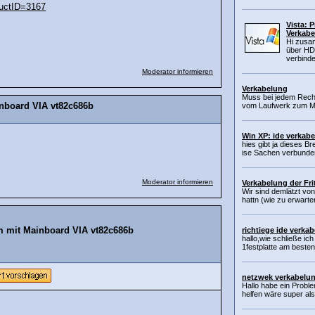
ductID=3167
Vista: 
Verkabe
Hi zusa
über HD
verbinde
Moderator informieren
Verkabelung
Muss bei jedem Rech
nboard VIA vt82c686b
vom Laufwerk zum Ma
Win XP: ide verkab
hies gibt ja dieses B
ise Sachen verbunden
Moderator informieren
Verkabelung der Fr
Wir sind demlätzt vo
hattn (wie zu erwarten 
m mit Mainboard VIA vt82c686b
richtiege ide verka
hallo,wie schließe ic
1festplatte am beste
netzwek verkabelu
Hallo habe ein Proble
helfen wäre super als