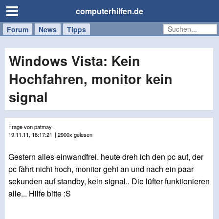
computerhilfen.de
Forum
Handy
Windows
Mac
News
Tipps
/
Tablet
Windows Vista: Kein
Hochfahren, monitor kein
signal
Frage von patmay
19.11.11, 18:17:21
| 2900x gelesen
Gestern alles einwandfrei. heute dreh ich den pc auf, der
pc fàhrt nicht hoch, monitor geht an und nach ein paar
sekunden auf standby, kein signal.. Die lüfter funktionieren
alle... Hilfe bitte :S