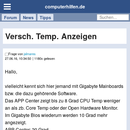
computerhilfen.de
Forum
Handy
Windows
Mac
News
Tipps
/
Tablet
Versch. Temp. Anzeigen
Frage von
jalmares
27.06.16, 10:34:50
| 1180x gelesen
Hallo,
vielleicht kennt sich hier jemand mit Gigabyte Mainboards
bzw. die dazu gehörende Software.
Das APP Center zeigt bis zu 8 Grad CPU Temp weniger
an als zb. Core Temp oder der Open Hardware Monitor.
Im Gigabyte Bios wiederum werden 10 Grad mehr
angezeigt.
APP Center: 20 Grad