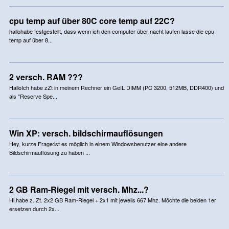
cpu temp auf über 80C core temp auf 22C?
hallohabe festgestellt, dass wenn ich den computer über nacht laufen lasse die cpu
temp auf über 8...
2 versch. RAM ???
HalloIch habe zZt in meinem Rechner ein GeIL DIMM (PC 3200, 512MB, DDR400) und
als "Reserve Spe...
Win XP: versch. bildschirmauflösungen
Hey, kurze Frage:ist es möglich in einem Windowsbenutzer eine andere
Bildschirmauflösung zu haben ...
2 GB Ram-Riegel mit versch. Mhz...?
Hi,habe z. Zt. 2x2 GB Ram-Riegel + 2x1 mit jeweils 667 Mhz. Möchte die beiden 1er
ersetzen durch 2x...