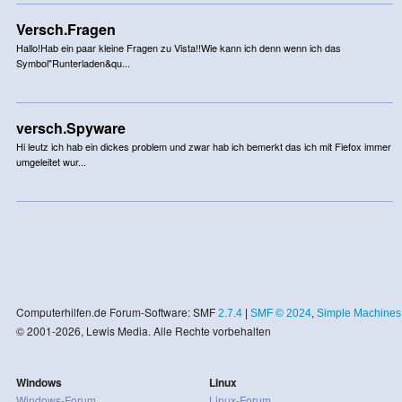
Versch.Fragen
Hallo!Hab ein paar kleine Fragen zu Vista!!Wie kann ich denn wenn ich das
Symbol"Runterladen&qu...
versch.Spyware
Hi leutz ich hab ein dickes problem und zwar hab ich bemerkt das ich mit Fiefox immer
umgeleitet wur...
Computerhilfen.de Forum-Software: SMF
2.7.4
|
SMF © 2024
,
Simple Machines
© 2001-2026, Lewis Media. Alle Rechte vorbehalten
Windows
Linux
Windows-Forum
Linux-Forum