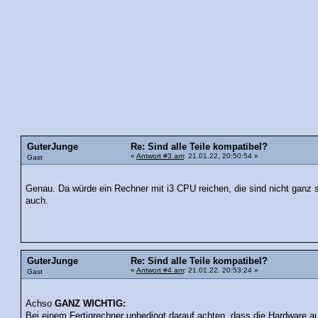
GuterJunge
Re: Sind alle Teile kompatibel?
«
Antwort #3 am
: 21.01.22, 20:50:54 »
Gast
Genau. Da würde ein Rechner mit i3 CPU reichen, die sind nicht ganz 
auch.
GuterJunge
Re: Sind alle Teile kompatibel?
«
Antwort #4 am
: 21.01.22, 20:53:24 »
Gast
Achso
GANZ WICHTIG:
Bei einem Fertigrechner unbedingt darauf achten, dass die Hardware a