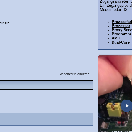
Zugangsanbieter fü
Ein Zugangsprovide
Modem oder DSL, 
Prozessfar
litair
Prozessor
Proxy Serv
Programm
AMD
Dual-Core
Moderator informieren