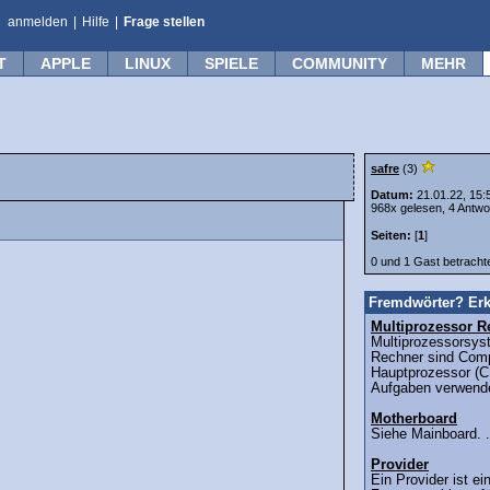
anmelden
|
Hilfe
|
Frage stellen
T
APPLE
LINUX
SPIELE
COMMUNITY
MEHR
safre
(3)
Datum:
21.01.22, 15:
968x gelesen, 4 Antwo
Seiten:
[
1
]
0 und 1 Gast betrach
Fremdwörter? Erk
Multiprozessor R
Multiprozessorsys
Rechner sind Comp
Hauptprozessor (C
Aufgaben verwende
Motherboard
Siehe Mainboard. .
Provider
Ein Provider ist ei