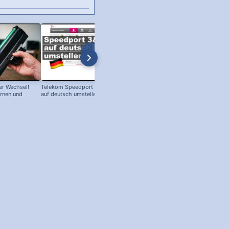
r Wechsel!
Telekom Speedport Router: Sprache
PC an Notebook Bildschirm
ernen und
auf deutsch umstellen!
anschließen - so geht's!