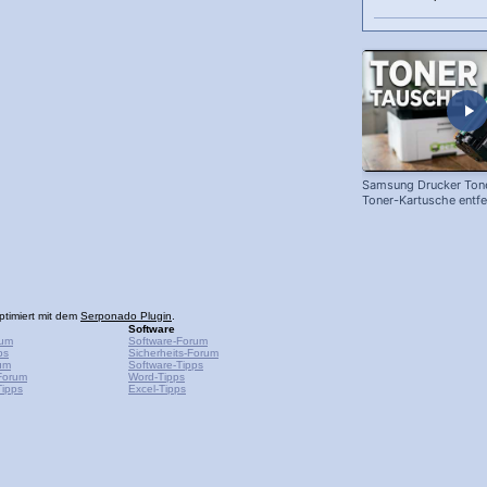
Samsung Drucker Tone
Toner-Kartusche entf
ersetzen!
ptimiert mit dem
Serponado Plugin
.
Software
rum
Software-Forum
ps
Sicherheits-Forum
um
Software-Tipps
Forum
Word-Tipps
ipps
Excel-Tipps