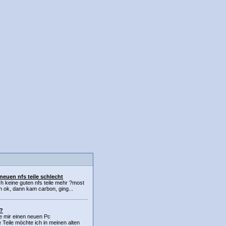
 neuen nfs teile schlecht
 keine guten nfs teile mehr ?most
 ok, dann kam carbon, ging...
l?
e mir einen neuen Pc
eile möchte ich in meinen alten