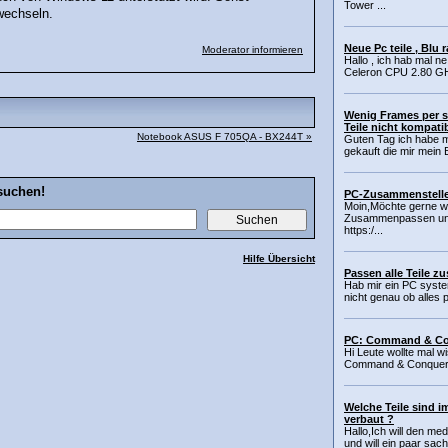
Tower ...
wechseln.
Neue Pc teile , Blu 
Moderator informieren
Hallo , ich hab mal ne
Celeron CPU 2.80 G
Wenig Frames per s
Teile nicht kompati
Notebook ASUS F 705QA - BX244T »
Guten Tag ich habe mi
gekauft die mir mein 
suchen!
PC-Zusammenstellen
Moin,Möchte gerne wis
Zusammenpassen und 
https:/...
Hilfe Übersicht
Passen alle Teile 
Hab mir ein PC sys
nicht genau ob alles pa
PC: Command & Conq
Hi Leute wollte mal wi
Command & Conquer al
Welche Teile sind 
verbaut ?
Hallo,Ich will den m
und will ein paar sach