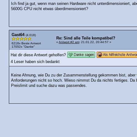
Ich find ja gut, wenn man seinen Hardware nicht unterdimensioniert, 
5600G CPU nicht etwas überdimensioniert?
Gast64
(4.018)
Re: Sind alle Teile kompatibel?
«
Antwort #2 am
: 21.01.22, 20:44:57 »
6218x Beste Antwort
17052x "Danke"
Hat dir diese Antwort geholfen?
4 Leser haben sich bedankt
Keine Ahnung, wie Du zu der Zusammenstellung gekommen bist, aber w
Anforderungen nicht so hoch. Wieso nimmst Du da nichts fertiges. Da bi
Preislimit und suche dazu was passendes.