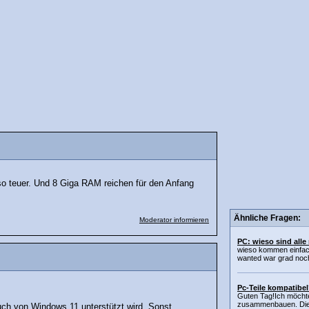
so teuer. Und 8 Giga RAM reichen für den Anfang
Ähnliche Fragen:
Moderator informieren
PC: wieso sind alle
wieso kommen einfach
wanted war grad noch
Pc-Teile kompatibe
Guten Tag!Ich möcht
zusammenbauen. Die T
uch von Windows 11 unterstützt wird. Sonst