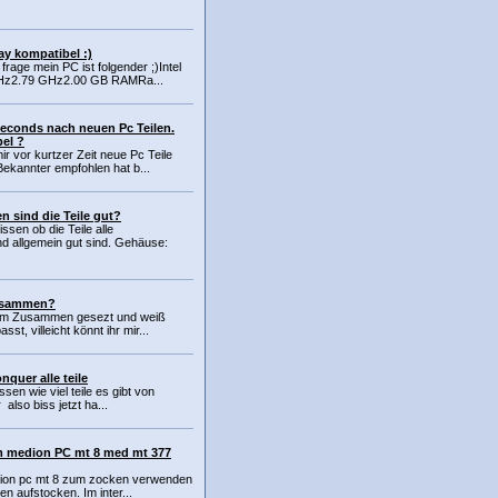
ray kompatibel :)
 frage mein PC ist folgender ;)Intel
Hz2.79 GHz2.00 GB RAMRa...
econds nach neuen Pc Teilen.
bel ?
r vor kurtzer Zeit neue Pc Teile
Bekannter empfohlen hat b...
 sind die Teile gut?
sen ob die Teile alle
allgemein gut sind. Gehäuse:
zusammen?
tem Zusammen gesezt und weiß
sst, villeicht könnt ihr mir...
uer alle teile
ssen wie viel teile es gibt von
so biss jetzt ha...
im medion PC mt 8 med mt 377
edion pc mt 8 zum zocken verwenden
en aufstocken. Im inter...