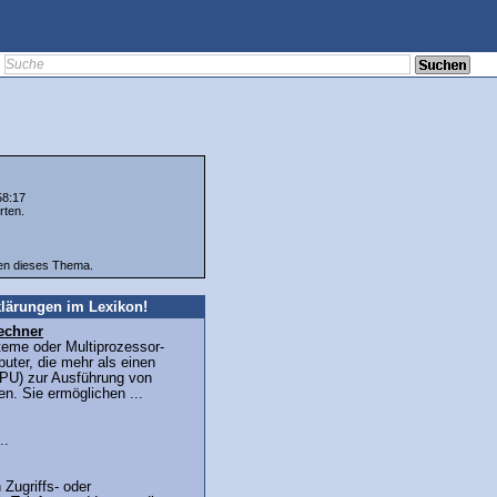
58:17
rten.
ten dieses Thema.
lärungen im Lexikon!
echner
teme oder Multiprozessor-
uter, die mehr als einen
PU) zur Ausführung von
n. Sie ermöglichen ...
..
n Zugriffs- oder