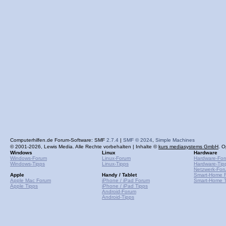
Computerhilfen.de Forum-Software: SMF
2.7.4
|
SMF © 2024
,
Simple Machines
© 2001-2026, Lewis Media. Alle Rechte vorbehalten | Inhalte ©
kurs mediasystems GmbH
. O
Windows
Linux
Hardware
Windows-Forum
Linux-Forum
Hardware-Fo
Windows-Tipps
Linux-Tipps
Hardware-Tip
Netzwerk-For
Apple
Handy / Tablet
Smart-Home 
Apple Mac Forum
iPhone / iPad Forum
Smart-Home T
Apple Tipps
iPhone / iPad Tipps
Android-Forum
Android-Tipps