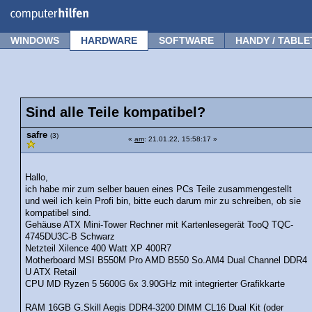
Forum
Tipps
News
Frage stellen
WINDOWS
HARDWARE
SOFTWARE
HANDY / TABLE
Sind alle Teile kompatibel?
safre
(3)
«
am
: 21.01.22, 15:58:17 »
Hallo,
ich habe mir zum selber bauen eines PCs Teile zusammengestellt
und weil ich kein Profi bin, bitte euch darum mir zu schreiben, ob sie
kompatibel sind.
Gehäuse ATX Mini-Tower Rechner mit Kartenlesegerät TooQ TQC-
4745DU3C-B Schwarz
Netzteil Xilence 400 Watt XP 400R7
Motherboard MSI B550M Pro AMD B550 So.AM4 Dual Channel DDR4
U ATX Retail
CPU MD Ryzen 5 5600G 6x 3.90GHz mit integrierter Grafikkarte
RAM 16GB G.Skill Aegis DDR4-3200 DIMM CL16 Dual Kit (oder