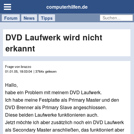
computerhilfen.de
Forum
Handy
Windows
Mac
News
Tipps
/
Tablet
DVD Laufwerk wird nicht
erkannt
Frage von brazzo
01.01.05, 18:03:04
| 3764x gelesen
Hallo,
habe ein Problem mit meinem DVD Laufwerk.
Ich habe meine Festplatte als Primary Master und den
DVD Brenner als Primary Slave angeschlossen.
Diese beiden Laufwerke funktionieren auch.
Jetzt möchte ich aber zusätzlich noch ein DVD Laufwerk
als Secondary Master anschließen, das funktioniert aber