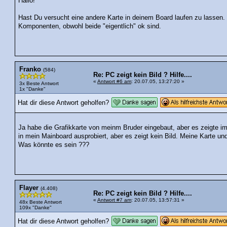
Hallo!
Hast Du versucht eine andere Karte in deinem Board laufen zu lasse
Komponenten, obwohl beide "eigentlich" ok sind.
Franko
(584)
Re: PC zeigt kein Bild ? Hilfe....
«
Antwort #6 am
: 20.07.05, 13:27:20 »
3x Beste Antwort
1x "Danke"
Hat dir diese Antwort geholfen?
Ja habe die Grafikkarte von meinm Bruder eingebaut, aber es zeigte im
in mein Mainboard ausprobiert, aber es zeigt kein Bild. Meine Karte un
Was könnte es sein ???
Flayer
(4.408)
Re: PC zeigt kein Bild ? Hilfe....
«
Antwort #7 am
: 20.07.05, 13:57:31 »
48x Beste Antwort
109x "Danke"
Hat dir diese Antwort geholfen?