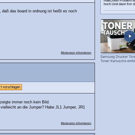
Hallo,mein Problem:M
hoch.Und dann fror das
t, daß das board in ordnung ist heißt es noch
Moderator informieren
Samsung Drucker Tone
Toner-Kartusche entf
ersetzen!
eigte immer noch kein Bild.
vielleicht an die Jumper? Habe JL1 Jumper, JR1
Moderator informieren