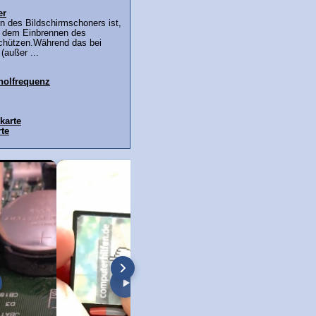
er
nn des Bildschirmschoners ist,
r dem Einbrennen des
schützen.Während das bei
(außer ...
holfrequenz
karte
rte