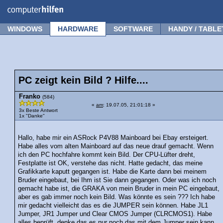
Forum
Tipps
News
Frage stellen
WINDOWS
HARDWARE
SOFTWARE
HANDY / TABLE
PC zeigt kein Bild ? Hilfe....
Franko
(584)
«
am
: 19.07.05, 21:01:18 »
3x Beste Antwort
1x "Danke"
Hallo, habe mir ein ASRock P4V88 Mainboard bei Ebay ersteigert.
Habe alles vom alten Mainboard auf das neue drauf gemacht. Wenn
ich den PC hochfahre kommt kein Bild. Der CPU-Lüfter dreht,
Festplatte ist OK, verstehe das nicht. Hatte gedacht, das meine
Grafikkarte kaputt gegangen ist. Habe die Karte dann bei meinem
Bruder eingebaut, bei Ihm ist Sie dann gegangen. Oder was ich noch
gemacht habe ist, die GRAKA von mein Bruder in mein PC eingebaut,
aber es gab immer noch kein Bild. Was könnte es sein ??? Ich habe
mir gedacht vielleicht das es die JUMPER sein können. Habe JL1
Jumper, JR1 Jumper und Clear CMOS Jumper (CLRCMOS1). Habe
alles beprüft, denke das es nur noch das mit dem Jumper sein kann.