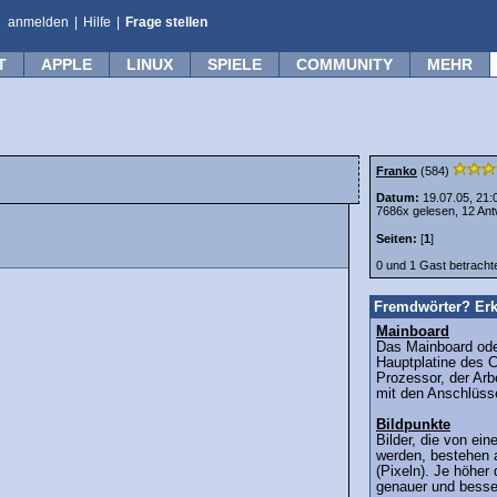
anmelden
|
Hilfe
|
Frage stellen
T
APPLE
LINUX
SPIELE
COMMUNITY
MEHR
Franko
(584)
Datum:
19.07.05, 21:
7686x gelesen, 12 Ant
Seiten:
[
1
]
0 und 1 Gast betrach
Fremdwörter? Erk
Mainboard
Das Mainboard ode
Hauptplatine des C
Prozessor, der Arb
mit den Anschlüsse
Bildpunkte
Bilder, die von ei
werden, bestehen 
(Pixeln). Je höher 
genauer und besser