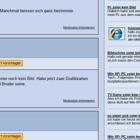
Pc zeigt kein Bild
n. Manchmal beissen sich ganz bestimmte
Halloich habe seit e
mein Pc aus dem stand
Moderator informieren
Interne
hallo z
ich im i
alle bil
Bildschrim zeigt ke
Hallo,seit gerade ebe
an,ich starte den Com
Win XP: PC zeigt ke
Tach...Folgendes Pr
mer noch kein Bild. Habe jetzt zwei Grafikkarten
festplattenpartition
d Bruder seine.
TV Karte zeigt kein
Also ich habe ein Pr
Moderator informieren
diese läuft auf Win X
pc piept und zeigt k
ich habe mir heute ei
anschliesen.ich benu
Win XP: PC zeigt ke