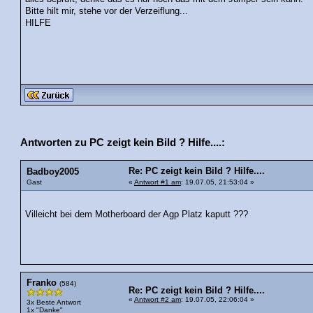
Bitte hilt mir, stehe vor der Verzeiflung...
HILFE
Antworten zu PC zeigt kein Bild ? Hilfe....:
Re: PC zeigt kein Bild ? Hilfe....
Badboy2005
Gast
«
Antwort #1 am
: 19.07.05, 21:53:04 »
Villeicht bei dem Motherboard der Agp Platz kaputt ???
Franko
(584)
Re: PC zeigt kein Bild ? Hilfe....
«
Antwort #2 am
: 19.07.05, 22:06:04 »
3x Beste Antwort
1x "Danke"