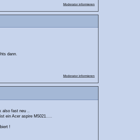
Moderator informieren
ehts dann.
Moderator informieren
k also fast neu ..
ist ein Acer aspire M5021.....
iert !