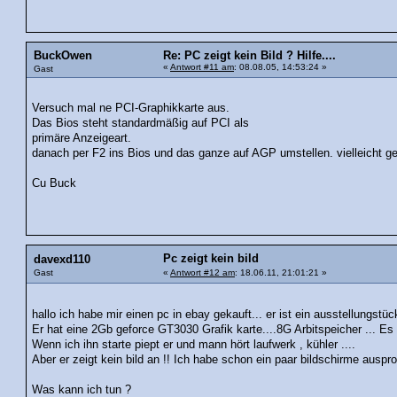
BuckOwen
Re: PC zeigt kein Bild ? Hilfe....
«
Antwort #11 am
: 08.08.05, 14:53:24 »
Gast
Versuch mal ne PCI-Graphikkarte aus.
Das Bios steht standardmäßig auf PCI als
primäre Anzeigeart.
danach per F2 ins Bios und das ganze auf AGP umstellen. vielleicht g
Cu Buck
Pc zeigt kein bild
davexd110
Gast
«
Antwort #12 am
: 18.06.11, 21:01:21 »
hallo ich habe mir einen pc in ebay gekauft... er ist ein ausstellungstüc
Er hat eine 2Gb geforce GT3030 Grafik karte....8G Arbitspeicher ... Es 
Wenn ich ihn starte piept er und mann hört laufwerk , kühler ....
Aber er zeigt kein bild an !! Ich habe schon ein paar bildschirme ausprob
Was kann ich tun ?