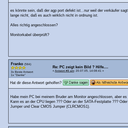
es könnte sein, daß der agp port defekt ist...nur weil der verkäufer sag
lange nicht, daß es auch wirklich nicht in ordnung ist.
Alles richtig angeschlossen?
Monitorkabel überprüft?
Franko
(584)
Re: PC zeigt kein Bild ? Hilfe....
«
Antwort #8 am
: 20.07.05, 14:08:41 »
3x Beste Antwort
1x "Danke"
Hat dir diese Antwort geholfen?
Habe mein PC bei meinem Bruder am Monitor angeschlossen, aber es z
Kann es an der CPU liegen ??? Oder an der SATA-Festplatte ??? Oder 
Jumper und Clear CMOS Jumper (CLRCMOS1).