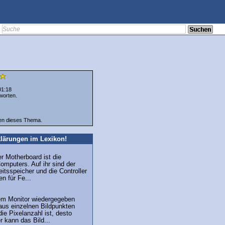
01:18
worten.
ten dieses Thema.
lärungen im Lexikon!
r Motherboard ist die
omputers. Auf ihr sind der
eitsspeicher und die Controller
n für Fe...
nem Monitor wiedergegeben
aus einzelnen Bildpunkten
die Pixelanzahl ist, desto
 kann das Bild...