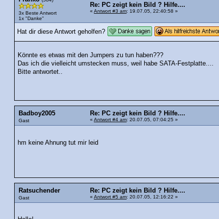
Re: PC zeigt kein Bild ? Hilfe....
«
Antwort #3 am
: 19.07.05, 22:40:58 »
3x Beste Antwort
1x "Danke"
Hat dir diese Antwort geholfen?
Könnte es etwas mit den Jumpers zu tun haben???
Das ich die vielleicht umstecken muss, weil habe SATA-Festplatte....
Bitte antwortet..
Badboy2005
Re: PC zeigt kein Bild ? Hilfe....
«
Antwort #4 am
: 20.07.05, 07:04:25 »
Gast
hm keine Ahnung tut mir leid
Ratsuchender
Re: PC zeigt kein Bild ? Hilfe....
«
Antwort #5 am
: 20.07.05, 12:16:22 »
Gast