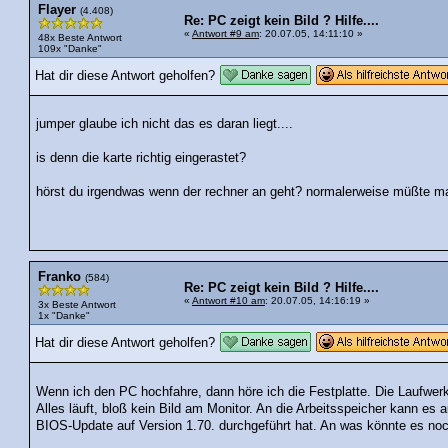
Flayer
(4.408)
Re: PC zeigt kein Bild ? Hilfe....
«
Antwort #9 am
: 20.07.05, 14:11:10 »
48x Beste Antwort
109x "Danke"
Hat dir diese Antwort geholfen?
jumper glaube ich nicht das es daran liegt....
is denn die karte richtig eingerastet?
hörst du irgendwas wenn der rechner an geht? normalerweise müßte man 
Franko
(584)
Re: PC zeigt kein Bild ? Hilfe....
«
Antwort #10 am
: 20.07.05, 14:16:19 »
3x Beste Antwort
1x "Danke"
Hat dir diese Antwort geholfen?
Wenn ich den PC hochfahre, dann höre ich die Festplatte. Die Laufwerk
Alles läuft, bloß kein Bild am Monitor. An die Arbeitsspeicher kann es 
BIOS-Update auf Version 1.70. durchgeführt hat. An was könnte es noc