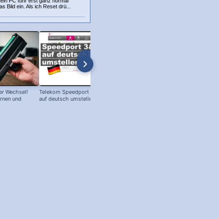
ein PC fuhr erst ganz normal
 Bild ein. Als ich Reset drü...
r Wechsel!
Telekom Speedport Router: Sprache
PC an Notebook Bildschirm
ernen und
auf deutsch umstellen!
anschließen - so geht's!