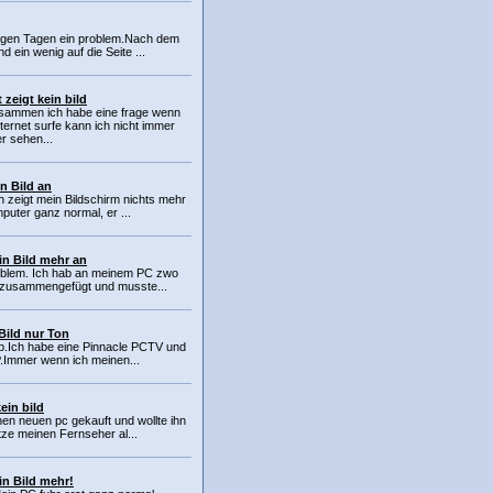
inigen Tagen ein problem.Nach dem
 ein wenig auf die Seite ...
t zeigt kein bild
usammen ich habe eine frage wenn
nternet surfe kann ich nicht immer
der sehen...
in Bild an
n zeigt mein Bildschirm nichts mehr
puter ganz normal, er ...
in Bild mehr an
oblem. Ich hab an meinem PC zwo
en zusammengefügt und musste...
 Bild nur Ton
ob.Ich habe eine Pinnacle PCTV und
P.Immer wenn ich meinen...
ein bild
nen neuen pc gekauft und wollte ihn
tze meinen Fernseher al...
in Bild mehr!