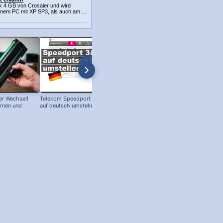
k 4 GB von Crosaier und wird
inem PC mit XP SP3, als auch am ...
r Wechsel!
Telekom Speedport Router: Sprache
PC an Notebook Bildschirm
ernen und
auf deutsch umstellen!
anschließen - so geht's!