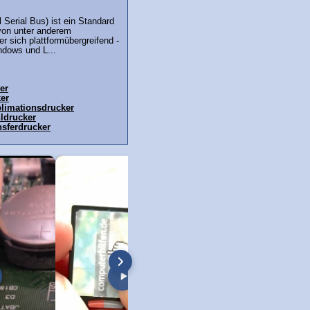
 Serial Bus) ist ein Standard
von unter anderem
r sich plattformübergreifend -
ndows und L...
er
er
limationsdrucker
hldrucker
sferdrucker