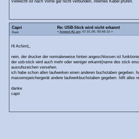
Vielleicht ist nach Vorne gar nicht verbunden, internes Kabel prüfen.
Capri
Re: USB-Stick wird nicht erkannt
«
Antwort #2 am
: 07.01.06, 00:46:10 »
Gast
Hi AchimL,
nein, der drucker der normalerweise hinten angeschlossen ist funktioni
der usb-stick wird auch mehr oder weniger erkannt(name des stick ersc
ausrufezeichen versehen.
ich habe schon allen laufwerken einen anderen buchstaben gegeben. ha
massenspeichergerät andere laufwerkbuchstaben gegeben. hilft alles ni
danke
capri