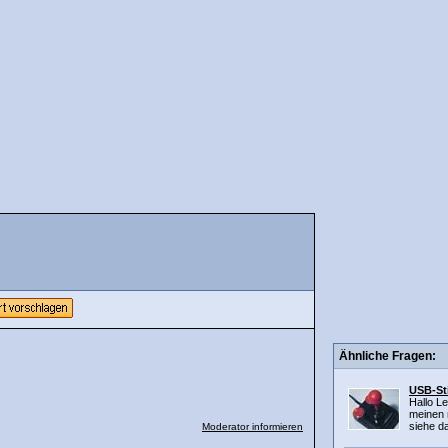
Ähnliche Fragen:
USB-Sti
Hallo L
meinen 
siehe da
Moderator informieren