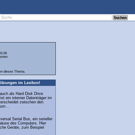
55:06
orten.
ten dieses Thema.
lärungen im Lexikon!
 auch als Hard Disk Drive
st ein interner Datenträger im
erscheidet zwischen den
um...
ersal Serial Bus, ein serieller
äuse des Computers. Hier
iche Geräte, zum Beispiel