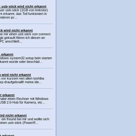
 usb-stick wird nicht erkannt
uer usb-stick (1GB von trekstor)
ht erkannt. das Teil funkioniert in
nderen pc...
ck wird nicht erkannt
be mir einen usb stick von connect
4gb gekauft.Wenn ich diesen an
PC anschließ...
t erkannt
ndows-system32.setup bein starten
rkannt wurde oder beschäd...
 wird nicht erkannt
ja vor kurzem nen alten toshiba
 draufgeknallt! meine ide...
t erkannt
habe einen Rechner mit Windows
USB 2.0-Hub für Kamera, etc...
ird nicht erkannt
 ein freund bei mir und wollte sich
inen usb-stick (PowerR...
t erkannt