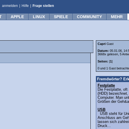
anmelden
|
Hilfe
|
Frage stellen
T
APPLE
LINUX
SPIELE
COMMUNITY
MEHR
Capri
Gast
Datum:
05.01.06, 14:
3668x gelesen, 5 Antw
Seiten:
[
1
]
0 und 1 Gast betrach
Fremdwörter? Erk
Festplatte
Die Festplatte, oft
(HDD) bezeichnet, i
Computer. Man unt
Größen der Geh&a
USB
USB steht für Univ
Anschluss am Geh
lassen sich zahlre
Druck...