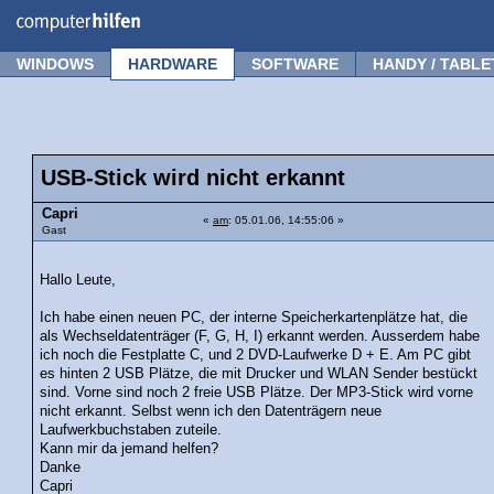
Forum
Tipps
News
Frage stellen
WINDOWS
HARDWARE
SOFTWARE
HANDY / TABLE
USB-Stick wird nicht erkannt
Capri
«
am
: 05.01.06, 14:55:06 »
Gast
Hallo Leute,
Ich habe einen neuen PC, der interne Speicherkartenplätze hat, die
als Wechseldatenträger (F, G, H, I) erkannt werden. Ausserdem habe
ich noch die Festplatte C, und 2 DVD-Laufwerke D + E. Am PC gibt
es hinten 2 USB Plätze, die mit Drucker und WLAN Sender bestückt
sind. Vorne sind noch 2 freie USB Plätze. Der MP3-Stick wird vorne
nicht erkannt. Selbst wenn ich den Datenträgern neue
Laufwerkbuchstaben zuteile.
Kann mir da jemand helfen?
Danke
Capri