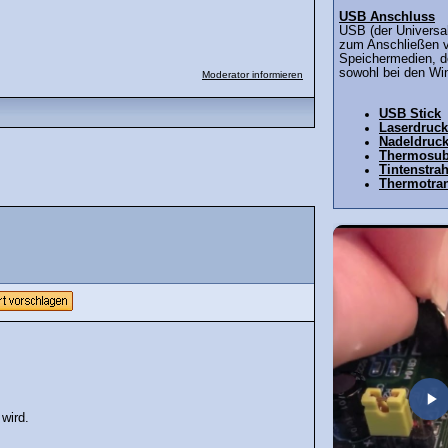
USB Anschluss
USB (der Universal
zum Anschließen 
Speichermedien, de
sowohl bei den Wi
Moderator informieren
USB Stick
Laserdruck
Nadeldruck
Thermosub
Tintenstra
Thermotran
wird.