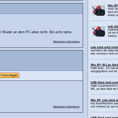
Win XP:
mein ne
wird nic
einem a
usb sti
Halloha
m Bruder an dem PC eben nicht. Bin echt ratlos.
3d mit 
meinen 
Moderator informieren
usb-stick wird nich
nachdem die datei wi
des rechners nicht e
Win XP: W-Lan Stick
Hallo leutz...ich hab 
ausgegraben und da xp
USB-Stick wird nich
Hallo zusammen!Ich 
ME, an dem läuft ein 
Win XP: usb-stick w
hey leute!letztens war
von meinem pc auf se
Moderator informieren
USB Stick wird nich