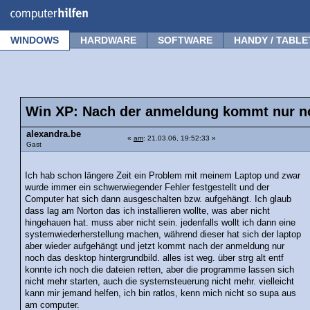
Forum
Tipps
News
Frage stellen
WINDOWS
HARDWARE
SOFTWARE
HANDY / TABLE
Win XP: Nach der anmeldung kommt nur no
alexandra.be
«
am
: 21.03.06, 19:52:33 »
Gast
Ich hab schon längere Zeit ein Problem mit meinem Laptop und zwar
wurde immer ein schwerwiegender Fehler festgestellt und der
Computer hat sich dann ausgeschalten bzw. aufgehängt. Ich glaub
dass lag am Norton das ich installieren wollte, was aber nicht
hingehauen hat. muss aber nicht sein. jedenfalls wollt ich dann eine
systemwiederherstellung machen, während dieser hat sich der laptop
aber wieder aufgehängt und jetzt kommt nach der anmeldung nur
noch das desktop hintergrundbild. alles ist weg. über strg alt entf
konnte ich noch die dateien retten, aber die programme lassen sich
nicht mehr starten, auch die systemsteuerung nicht mehr. vielleicht
kann mir jemand helfen, ich bin ratlos, kenn mich nicht so supa aus
am computer.