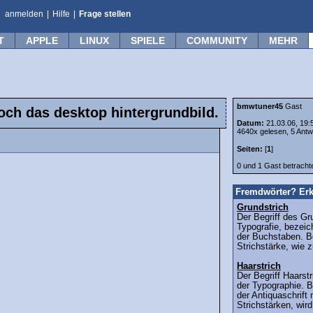
anmelden
|
Hilfe
|
Frage stellen
T
APPLE
LINUX
SPIELE
COMMUNITY
MEHR
bmwtuner45
Gast
ch das desktop hintergrundbild.
Datum:
21.03.06, 19:
4640x gelesen, 5 Antw
Seiten:
[
1
]
0 und 1 Gast betrach
Fremdwörter? Erk
Grundstrich
Der Begriff des Gr
Typografie, bezeic
der Buchstaben. Be
Strichstärke, wie 
Haarstrich
Der Begriff Haars
der Typographie. B
der Antiquaschrift 
Strichstärken, wird