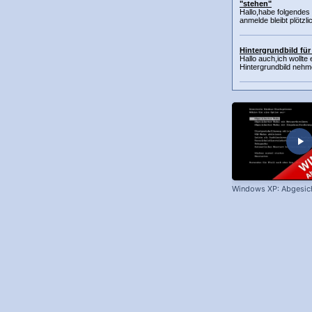
"stehen"
Hallo,habe folgende
anmelde bleibt plötzli
Hintergrundbild fü
Hallo auch,ich wollte 
Hintergrundbild nehm
Windows XP: Abgesic