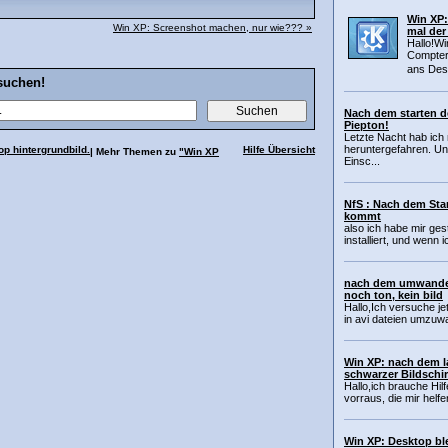
Win XP
Win XP: Screenshot machen, nur wie??? »
mal der
Hallo!Wi
Compter 
ans Desk
suchen!
Nach dem starten d
Piepton!
Letzte Nacht hab ic
heruntergefahren. U
p hintergrundbild.
Hilfe Übersicht
| Mehr Themen zu
"Win XP
Einsc...
NfS : Nach dem Sta
kommt
also ich habe mir ge
installiert, und wenn i
nach dem umwandel
noch ton, kein bild
Hallo,Ich versuche j
in avi dateien umzuw
Win XP: nach dem l
schwarzer Bildschi
Hallo,ich brauche Hil
vorraus, die mir helf
Win XP: Desktop bl