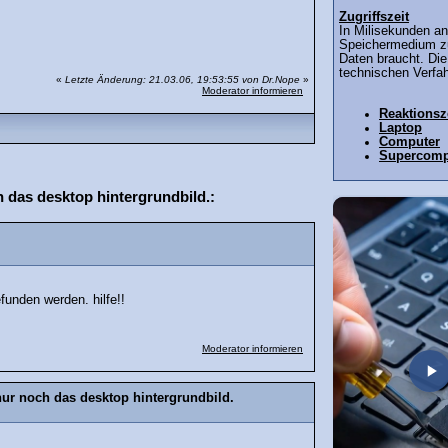
Zugriffszeit
In Milisekunden an
Speichermedium z
Daten braucht. Die
technischen Verfa
«
Letzte Änderung: 21.03.06, 19:53:55 von Dr.Nope
»
Moderator informieren
Reaktionsz
Laptop
Computer
Supercomp
das desktop hintergrundbild.:
funden werden. hilfe!!
Moderator informieren
r noch das desktop hintergrundbild.