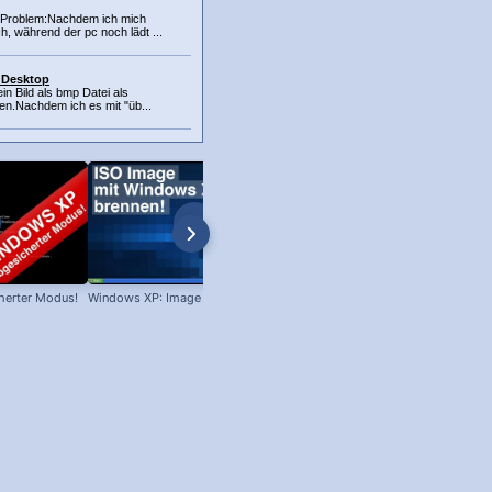
s Problem:Nachdem ich mich
ch, während der pc noch lädt ...
r Desktop
ein Bild als bmp Datei als
en.Nachdem ich es mit "üb...
herter Modus!
Windows XP: Image brennen!
Win XP: Welches Servicepack ist
installiert?