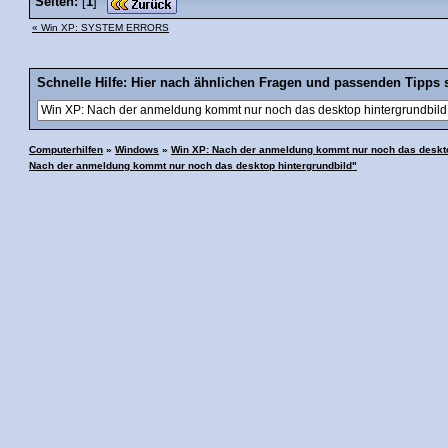
Seiten:
[
1
]
« Win XP: SYSTEM ERRORS
Schnelle Hilfe: Hier nach ähnlichen Fragen und passenden Tipps 
Computerhilfen
»
Windows
»
Win XP: Nach der anmeldung kommt nur noch das deskto
Nach der anmeldung kommt nur noch das desktop hintergrundbild"