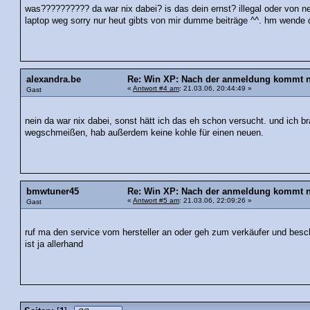
was?????????? da war nix dabei? is das dein ernst? illegal oder von n
laptop weg sorry nur heut gibts von mir dumme beiträge ^^. hm wende 
alexandra.be
Re: Win XP: Nach der anmeldung kommt nu
«
Antwort #4 am
: 21.03.06, 20:44:49 »
Gast
nein da war nix dabei, sonst hätt ich das eh schon versucht. und ich br
wegschmeißen, hab außerdem keine kohle für einen neuen.
bmwtuner45
Re: Win XP: Nach der anmeldung kommt nu
«
Antwort #5 am
: 21.03.06, 22:09:26 »
Gast
ruf ma den service vom hersteller an oder geh zum verkäufer und besch
ist ja allerhand