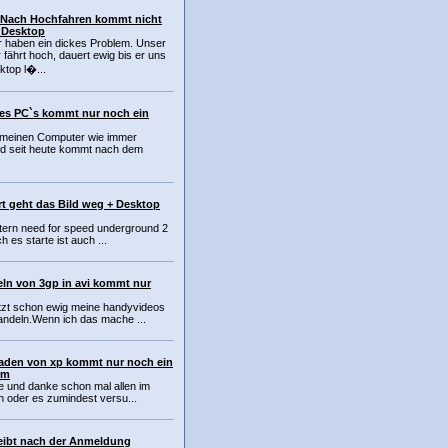
:Nach Hochfahren kommt nicht
 Desktop
r haben ein dickes Problem. Unser
fährt hoch, dauert ewig bis er uns
top l�...
es PC`s kommt nur noch ein
h meinen Computer wie immer
nd seit heute kommt nach dem
rt geht das Bild weg + Desktop
stern need for speed underground 2
ch es starte ist auch ...
n von 3gp in avi kommt nur
etzt schon ewig meine handyvideos
andeln.Wenn ich das mache ...
aden von xp kommt nur noch ein
rm
fe und danke schon mal allen im
en oder es zumindest versu...
eibt nach der Anmeldung