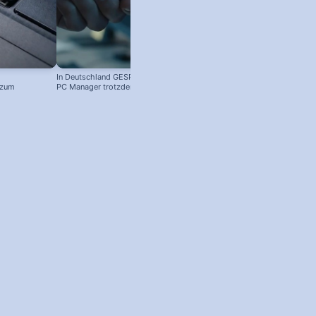
In Deutschland GESPERRT: Microsoft
 zum
PC Manager trotzdem installieren
! #windowstipps