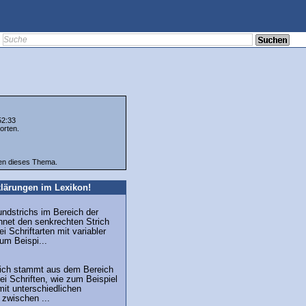
52:33
orten.
ten dieses Thema.
lärungen im Lexikon!
undstrichs im Bereich der
hnet den senkrechten Strich
i Schriftarten mit variabler
zum Beispi...
trich stammt aus dem Bereich
ei Schriften, wie zum Beispiel
mit unterschiedlichen
 zwischen ...