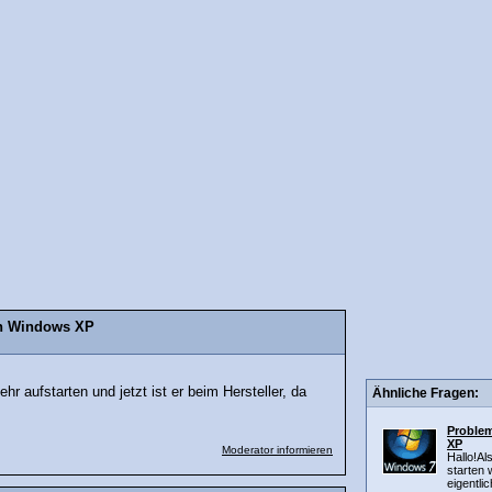
on Windows XP
r aufstarten und jetzt ist er beim Hersteller, da
Ähnliche Fragen:
Proble
XP
Moderator informieren
Hallo!A
starten 
eigentli