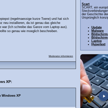
Scart
SCART, ein europä
Steckverbindungen,
der Geschichte der
Ursprünglich konzip
gepiepst (regelmaessige kurze Toene) und hat sich
z neu installieren, da ist genau das gleiche
aufe war (Ich schreibe das Ganze vom Laptop aus).
Update
Malware
wollte so genau wie moeglich beschreiben.
Bildschir
Bildschirm
Laptop
Hypertext
Moderator informieren
ows XP:
on Windows XP