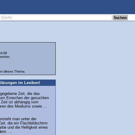
54:08
worten.
ten dieses Thema.
lärungen im Lexikon!
gegebene Zeit, die das
um Erreichen der gesuchten
 Zeit ist abhängig vom
hren des Mediums sowie ...
versteht man unter der
eit, die ein Flachbildschirm
rbe und die Helligkeit eines
rn. ...