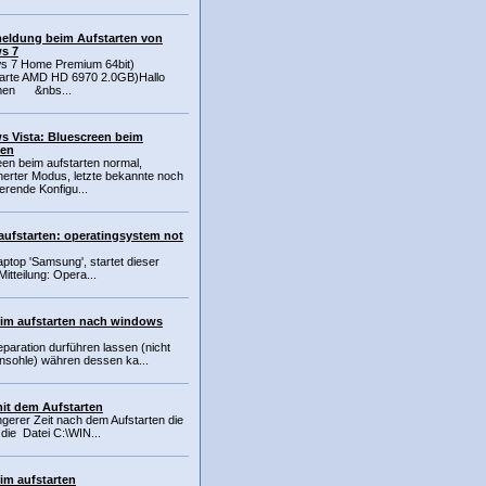
eldung beim Aufstarten von
s 7
s 7 Home Premium 64bit)
karte AMD HD 6970 2.0GB)Hallo
en &nbs...
 Vista: Bluescreen beim
ten
en beim aufstarten normal,
erter Modus, letzte bekannte noch
ierende Konfigu...
ufstarten: operatingsystem not
aptop 'Samsung', startet dieser
Mitteilung: Opera...
im aufstarten nach windows
paration durführen lassen (nicht
nsohle) währen dessen ka...
it dem Aufstarten
ngerer Zeit nach dem Aufstarten die
die Datei C:\WIN...
im aufstarten