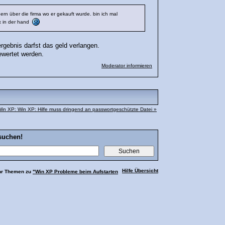
dern über die firma wo er gekauft wurde. bin ich mal
ix in der hand
rgebnis darfst das geld verlangen.
gewertet werden.
Moderator informieren
in XP: Win XP: Hilfe muss dringend an passwortgeschützte Datei »
suchen!
Hilfe Übersicht
hr Themen zu
"Win XP Probleme beim Aufstarten