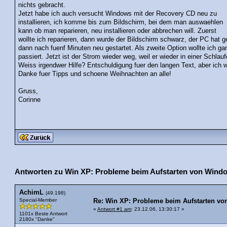
nichts gebracht.
Jetzt habe ich auch versucht Windows mit der Recovery CD neu zu
installieren, ich komme bis zum Bildschirm, bei dem man auswaehlen
kann ob man reparieren, neu installieren oder abbrechen will. Zuerst
wollte ich reparieren, dann wurde der Bildschirm schwarz, der PC hat 
dann nach fuenf Minuten neu gestartet. Als zweite Option wollte ich gan
passiert. Jetzt ist der Strom wieder weg, weil er wieder in einer Schl
Weiss irgendwer Hilfe? Entschuldigung fuer den langen Text, aber ich 
Danke fuer Tipps und schoene Weihnachten an alle!
Gruss,
Corinne
Antworten zu Win XP: Probleme beim Aufstarten von Wind
AchimL
(49.198)
Special-Member
Re: Win XP: Probleme beim Aufstarten v
«
Antwort #1 am
: 23.12.06, 13:30:17 »
1101x Beste Antwort
2180x "Danke"