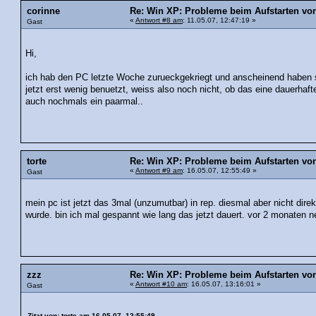
corinne
Re: Win XP: Probleme beim Aufstarten v
«
Antwort #8 am
: 11.05.07, 12:47:19 »
Gast
Hi,
ich hab den PC letzte Woche zurueckgekriegt und anscheinend haben si
jetzt erst wenig benuetzt, weiss also noch nicht, ob das eine dauerhafte
auch nochmals ein paarmal..
torte
Re: Win XP: Probleme beim Aufstarten v
«
Antwort #9 am
: 16.05.07, 12:55:49 »
Gast
mein pc ist jetzt das 3mal (unzumutbar) in rep. diesmal aber nicht direk
wurde. bin ich mal gespannt wie lang das jetzt dauert. vor 2 monaten
zzz
Re: Win XP: Probleme beim Aufstarten v
«
Antwort #10 am
: 16.05.07, 13:16:01 »
Gast
Zitat von: torte am 16.05.07, 12:55:49