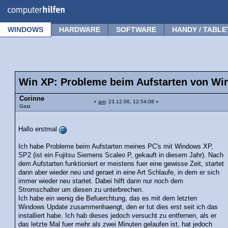
Forum
Tipps
News
Frage stellen
WINDOWS
HARDWARE
SOFTWARE
HANDY / TABLE
Win XP: Probleme beim Aufstarten von W
Corinne
«
am
: 23.12.06, 12:54:08 »
Gast
Hallo erstmal
Ich habe Probleme beim Aufstarten meines PC's mit Windows XP,
SP2 (ist ein Fujitsu Siemens Scaleo P, gekauft in diesem Jahr). Nach
dem Aufstarten funktioniert er meistens fuer eine gewisse Zeit, startet
dann aber wieder neu und geraet in eine Art Schlaufe, in dem er sich
immer wieder neu startet. Dabei hilft dann nur noch dem
Stromschalter um diesen zu unterbrechen.
Ich habe ein wenig die Befuerchtung, das es mit dem letzten
Windows Update zusammenhaengt, den er tut dies erst seit ich das
installiert habe. Ich hab dieses jedoch versucht zu entfernen, als er
das letzte Mal fuer mehr als zwei Minuten gelaufen ist, hat jedoch