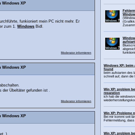
on Windows XP
Fehlerm
Window
(Window
rchführte, funkioniert mein PC nicht mehr. Er
(Grafik
Zusamm
der zum 1.
Windows
Bidl.
Windows
aufstar
Bluescre
abgesich
funktion
Moderator informieren
Windows XP: beim a
on Windows XP
found
beim aufstarten des l
schnell auf, dann die 
bschalten.
Win XP: problem be
s der Übeltäter gefunden ist .
reparation
ich hab die windowsre
wiederherstellungsko
Moderator informieren
Win XP: Probleme m
on Windows XP
Bei mir kommt seit lä
Fehlermeldung, dass 
Win XP: problem be
t..)