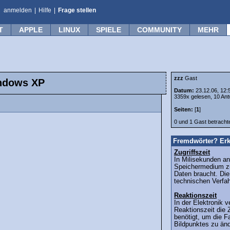
anmelden
|
Hilfe
|
Frage stellen
T
APPLE
LINUX
SPIELE
COMMUNITY
MEHR
zzz
Gast
indows XP
Datum:
23.12.06, 12:
3359x gelesen, 10 Ant
Seiten:
[
1
]
0 und 1 Gast betrach
Fremdwörter? Erk
Zugriffszeit
In Milisekunden an
Speichermedium z
Daten braucht. Die
technischen Verfa
Reaktionszeit
In der Elektronik 
Reaktionszeit die Z
benötigt, um die Fa
Bildpunktes zu ände