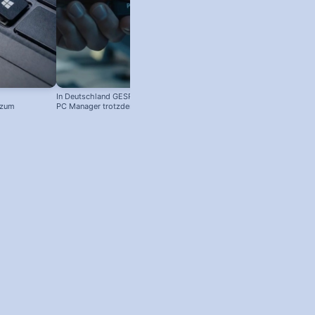
In Deutschland GESPERRT: Microsoft
Kostenloser Windows Anti-Viren-
 zum
PC Manager trotzdem installieren
Schutz: So aktivierst du ihn!
! #windowstipps