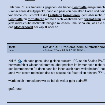
Hab den PC zur Reparatur gegeben, die haben
Festplatte
ausgetauscht,
Virenscanner draufgepackt, dann ein paar von den alten Daten und bei
von vorne los.. ich wollte die
Festplatte
formatieren,
geht aber nicht, 
Festplatte
zu
formatieren
(er stellt sich waehrend dem
formatieren
wi
jetzt werd ich ihn nochmals bringen muessen.. mal schauen, was sie 
das
Motherboard
sei kaputt oder so..
torte
Re: Win XP: Probleme beim Aufstarten v
«
Antwort #7 am
: 20.04.07, 09:10:59 »
Gast
Hallo!
ich habe genau das gleiche problem. PC ist ein Scaleo PA A
hardwarefehler wieder bekommen. aber problem ist immer noch nicht beh
den kommentaren "ja dann kann ich ihnen auch nicht weiterhelfen!" hab
anruf von einem techniker, das sie absolut nix feststellen können!?!?! 
würde mich interssieren wie es bei dir weiter geht corine!!!
gruß torte