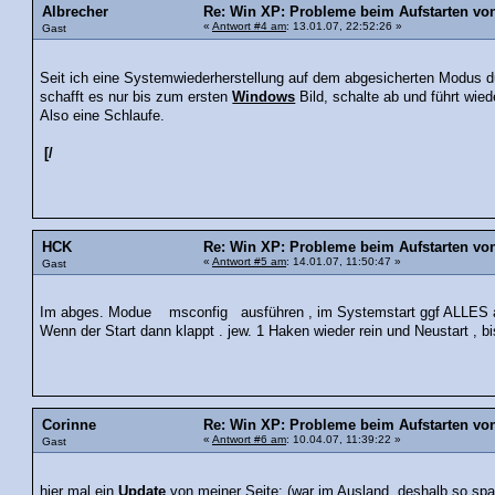
Albrecher
Re: Win XP: Probleme beim Aufstarten v
«
Antwort #4 am
: 13.01.07, 22:52:26 »
Gast
Seit ich eine Systemwiederherstellung auf dem abgesicherten Modus du
schafft es nur bis zum ersten
Windows
Bild, schalte ab und führt wie
Also eine Schlaufe.
[/
HCK
Re: Win XP: Probleme beim Aufstarten v
«
Antwort #5 am
: 14.01.07, 11:50:47 »
Gast
Im abges. Modue msconfig ausführen , im Systemstart ggf ALLES a
Wenn der Start dann klappt . jew. 1 Haken wieder rein und Neustart , bi
Corinne
Re: Win XP: Probleme beim Aufstarten v
«
Antwort #6 am
: 10.04.07, 11:39:22 »
Gast
hier mal ein
Update
von meiner Seite: (war im Ausland, deshalb so spae