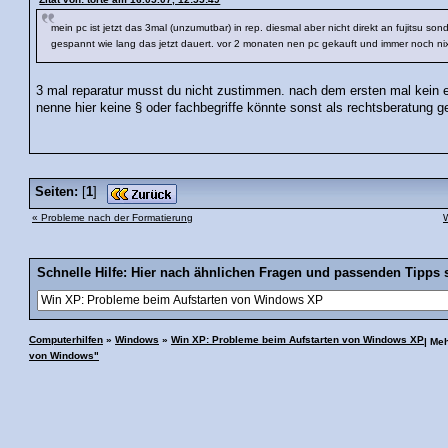
mein pc ist jetzt das 3mal (unzumutbar) in rep. diesmal aber nicht direkt an fujitsu son
gespannt wie lang das jetzt dauert. vor 2 monaten nen pc gekauft und immer noch n
3 mal reparatur musst du nicht zustimmen. nach dem ersten mal kein e
nenne hier keine § oder fachbegriffe könnte sonst als rechtsberatung 
Seiten:
[
1
]
« Probleme nach der Formatierung
W
Schnelle Hilfe: Hier nach ähnlichen Fragen und passenden Tipps 
Computerhilfen
»
Windows
»
Win XP: Probleme beim Aufstarten von Windows XP
| Me
von Windows"