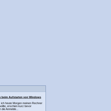
m beim Aufstarten von Windows
ls ich heute Morgen meinen Rechner
wollte, erschien kurz bevor
ch die Anmelde...