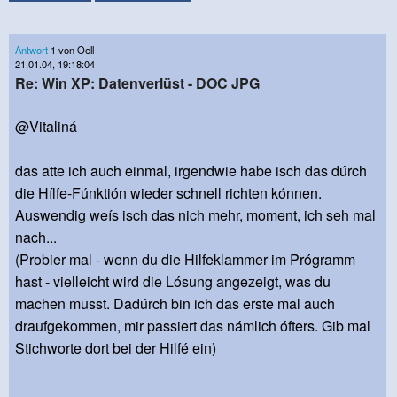
Antwort
1 von Oell
21.01.04, 19:18:04
Re: Win XP: Datenverlüst - DOC JPG
@Vitaliná
das atte ich auch einmal, irgendwie habe isch das dúrch
die Hílfe-Fúnktión wieder schnell richten kónnen.
Auswendig weís isch das nich mehr, moment, ich seh mal
nach...
(Probier mal - wenn du die Hilfeklammer im Prógramm
hast - vielleicht wird die Lósung angezeigt, was du
machen musst. Dadúrch bin ich das erste mal auch
draufgekommen, mir passiert das námlich ófters. Gib mal
Stichworte dort bei der Hilfé ein)