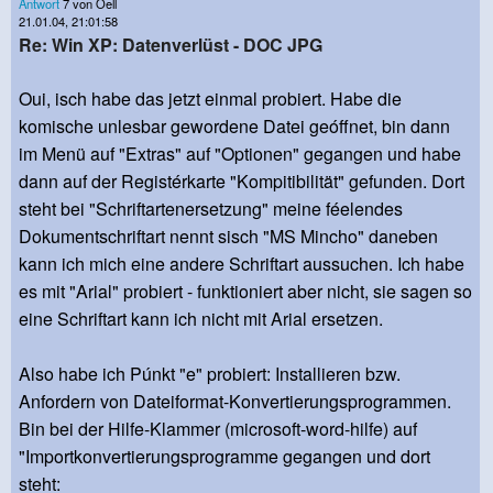
Antwort
7 von Oell
21.01.04, 21:01:58
Re: Win XP: Datenverlüst - DOC JPG
Oui, isch habe das jetzt einmal probiert. Habe die
komische unlesbar gewordene Datei geóffnet, bin dann
im Menü auf "Extras" auf "Optionen" gegangen und habe
dann auf der Registérkarte "Kompitibilität" gefunden. Dort
steht bei "Schriftartenersetzung" meine féelendes
Dokumentschriftart nennt sisch "MS Mincho" daneben
kann ich mich eine andere Schriftart aussuchen. Ich habe
es mit "Arial" probiert - funktioniert aber nicht, sie sagen so
eine Schriftart kann ich nicht mit Arial ersetzen.
Also habe ich Púnkt "e" probiert: Installieren bzw.
Anfordern von Dateiformat-Konvertierungsprogrammen.
Bin bei der Hilfe-Klammer (microsoft-word-hilfe) auf
"Importkonvertierungsprogramme gegangen und dort
steht: