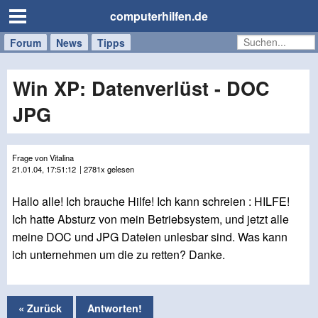
computerhilfen.de
Forum
Handy
Windows
Mac
News
Tipps
/
Tablet
Win XP: Datenverlüst - DOC
JPG
Frage von Vitalina
21.01.04, 17:51:12
| 2781x gelesen
Hallo alle! Ich brauche Hilfe! Ich kann schreien : HILFE!
Ich hatte Absturz von mein Betriebsystem, und jetzt alle
meine DOC und JPG Dateien unlesbar sind. Was kann
ich unternehmen um die zu retten? Danke.
« Zurück
Antworten!