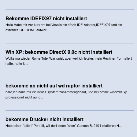
Bekomme IDEFIX97 nicht installiert
Hallo Habe mir vor kurzem bei Vesalia ein 4fach IDE-Adapter,IDEFIX97 und ein
externes CD-ROM Laufwer...
Win XP: bekomme DirectX 9.0c nicht installiert
Wollte ma wieder Rome Totel War spiel, aber weil ich letztes mein Rechner Formatiert
hatte, hatte ic...
bekomme xp nicht auf wd raptor installiert
hallo,ich habe mir ein neues system zusammengebaut, und bekomme windows xp
professionell nicht auf d...
bekomme Drucker nicht installiert
Habe einen "alten" Pent.III, will dort einen "alten" Cancon BJ240 installieren.H...