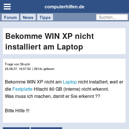
computerhilfen.de
Forum
Handy
Windows
Mac
News
Tipps
/
Tablet
Bekomme WIN XP nicht
installiert am Laptop
Frage von Strucki
25.08.07, 16:57:50
| 2614x gelesen
Bekomme WIN XP nicht am
Laptop
nicht installiert, weil er
die
Festplatte
Hitachi 80 GB (interne) nicht erkennt.
Was muss ich machen, damit er Sie erkennt ??
Bitte Hilfe !!!