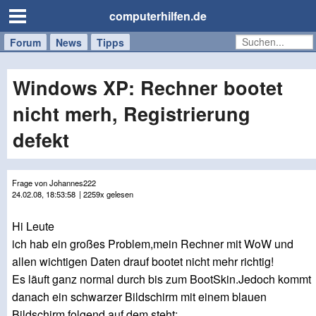
computerhilfen.de
Forum
Handy
Windows
Mac
News
Tipps
/
Tablet
Windows XP: Rechner bootet
nicht merh, Registrierung
defekt
Frage von Johannes222
24.02.08, 18:53:58
| 2259x gelesen
Hi Leute
ich hab ein großes Problem,mein Rechner mit WoW und
allen wichtigen Daten drauf bootet nicht mehr richtig!
Es läuft ganz normal durch bis zum BootSkin.Jedoch kommt
danach ein schwarzer Bildschirm mit einem blauen
Bildschirm folgend auf dem steht: