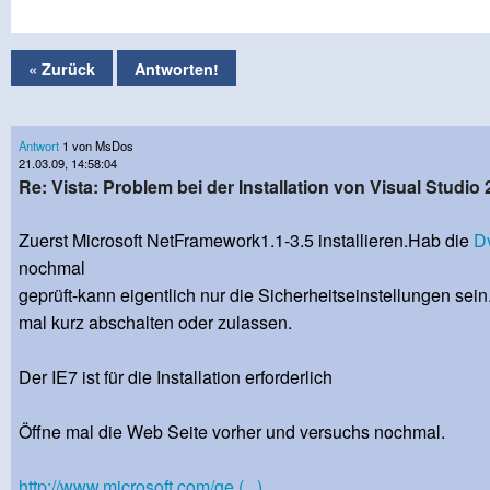
« Zurück
Antworten!
Antwort
1 von MsDos
21.03.09, 14:58:04
Re: Vista: Problem bei der Installation von Visual Studio 
Zuerst Microsoft NetFramework1.1-3.5 installieren.Hab die
D
nochmal
geprüft-kann eigentlich nur die Sicherheitseinstellungen sein
mal kurz abschalten oder zulassen.
Der IE7 ist für die Installation erforderlich
Öffne mal die Web Seite vorher und versuchs nochmal.
http://www.microsoft.com/ge (...)