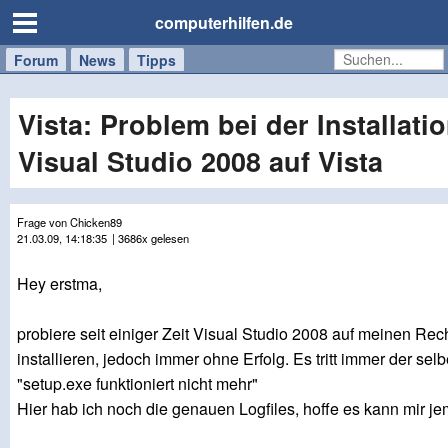
computerhilfen.de
Forum
Handy
Windows
Mac
News
Tipps
/
Tablet
Vista: Problem bei der Installati
Visual Studio 2008 auf Vista
Frage von Chicken89
21.03.09, 14:18:35
| 3686x gelesen
Hey erstma,
probiere seit einiger Zeit Visual Studio 2008 auf meinen Rec
installieren, jedoch immer ohne Erfolg. Es tritt immer der selb
"setup.exe funktioniert nicht mehr"
Hier hab ich noch die genauen Logfiles, hoffe es kann mir je