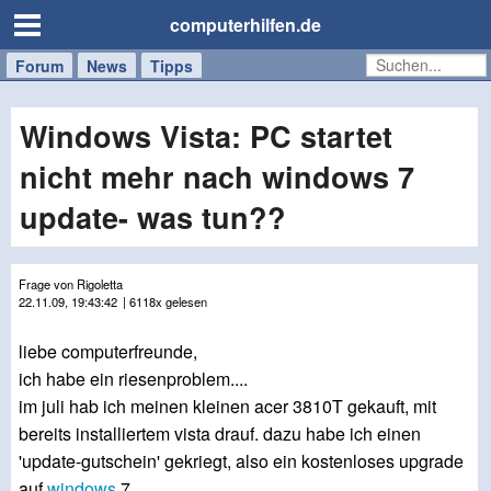
computerhilfen.de
Forum
Handy
Windows
Mac
News
Tipps
/
Tablet
Windows Vista: PC startet
nicht mehr nach windows 7
update- was tun??
Frage von Rigoletta
22.11.09, 19:43:42
| 6118x gelesen
liebe computerfreunde,
ich habe ein riesenproblem....
im juli hab ich meinen kleinen acer 3810T gekauft, mit
bereits installiertem vista drauf. dazu habe ich einen
'update-gutschein' gekriegt, also ein kostenloses upgrade
auf
windows
7.