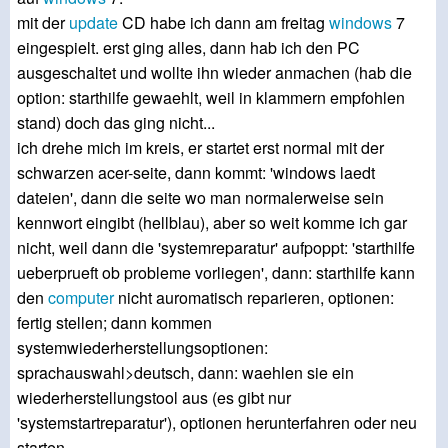
mit der
update
CD habe ich dann am freitag
windows
7
eingespielt. erst ging alles, dann hab ich den PC
ausgeschaltet und wollte ihn wieder anmachen (hab die
option: starthilfe gewaehlt, weil in klammern empfohlen
stand) doch das ging nicht...
ich drehe mich im kreis, er startet erst normal mit der
schwarzen acer-seite, dann kommt: 'windows laedt
dateien', dann die seite wo man normalerweise sein
kennwort eingibt (hellblau), aber so weit komme ich gar
nicht, weil dann die 'systemreparatur' aufpoppt: 'starthilfe
ueberprueft ob probleme vorliegen', dann: starthilfe kann
den
computer
nicht auromatisch reparieren, optionen:
fertig stellen; dann kommen
systemwiederherstellungsoptionen:
sprachauswahl>deutsch, dann: waehlen sie ein
wiederherstellungstool aus (es gibt nur
'systemstartreparatur'), optionen herunterfahren oder neu
starten....