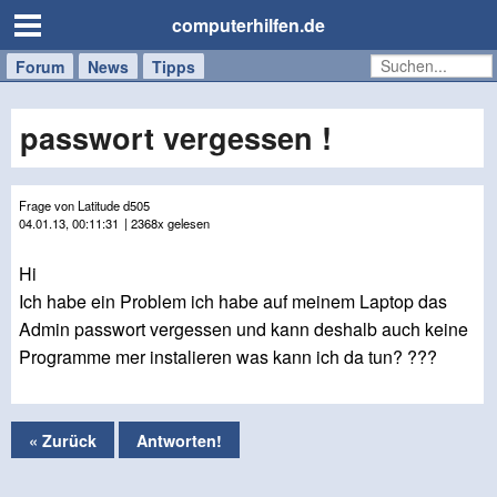
computerhilfen.de
Forum
Handy
Windows
Mac
News
Tipps
/
Tablet
passwort vergessen !
Frage von Latitude d505
04.01.13, 00:11:31
| 2368x gelesen
Hi
Ich habe ein Problem ich habe auf meinem Laptop das
Admin passwort vergessen und kann deshalb auch keine
Programme mer instalieren was kann ich da tun? ???
« Zurück
Antworten!