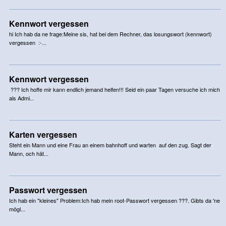
Kennwort vergessen
hi Ich hab da ne frage:Meine sis, hat bei dem Rechner, das losungswort (kennwort)
vergessen :-...
Kennwort vergessen
??? Ich hoffe mir kann endlich jemand helfen!!! Seid ein paar Tagen versuche ich mich
als Admi...
Karten vergessen
Steht ein Mann und eine Frau an einem bahnhoff und warten auf den zug. Sagt der
Mann, och hät...
Passwort vergessen
Ich hab ein "kleines" Problem:Ich hab mein root-Passwort vergessen ???. Gibts da 'ne
mögl...