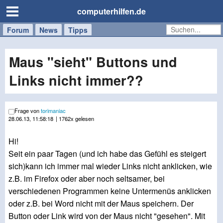
computerhilfen.de
Forum
Handy
Windows
Mac
News
Tipps
/
Tablet
Maus "sieht" Buttons und
Links nicht immer??
Frage von
torimaniac
28.06.13, 11:58:18
| 1762x gelesen
Hi!
Seit ein paar Tagen (und ich habe das Gefühl es steigert
sich)kann ich immer mal wieder Links nicht anklicken, wie
z.B. im Firefox oder aber noch seltsamer, bei
verschiedenen Programmen keine Untermenüs anklicken
oder z.B. bei Word nicht mit der Maus speichern. Der
Button oder Link wird von der Maus nicht "gesehen". Mit