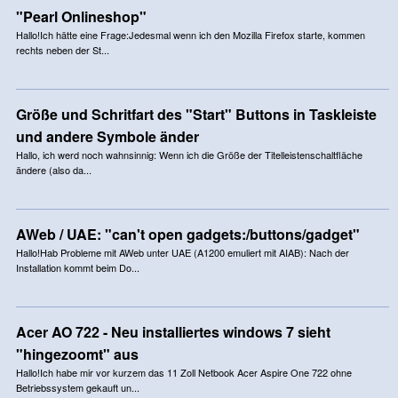
"Pearl Onlineshop"
Hallo!Ich hätte eine Frage:Jedesmal wenn ich den Mozilla Firefox starte, kommen
rechts neben der St...
Größe und Schritfart des "Start" Buttons in Taskleiste
und andere Symbole änder
Hallo, ich werd noch wahnsinnig: Wenn ich die Größe der Titelleistenschaltfläche
ändere (also da...
AWeb / UAE: "can't open gadgets:/buttons/gadget"
Hallo!Hab Probleme mit AWeb unter UAE (A1200 emuliert mit AIAB): Nach der
Installation kommt beim Do...
Acer AO 722 - Neu installiertes windows 7 sieht
"hingezoomt" aus
Hallo!Ich habe mir vor kurzem das 11 Zoll Netbook Acer Aspire One 722 ohne
Betriebssystem gekauft un...