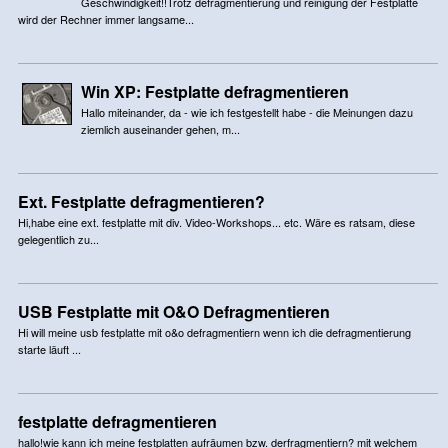
Geschwindigkeit!!Trotz defragmentierung und reinigung der Festplatte
wird der Rechner immer langsame...
Win XP: Festplatte defragmentieren
Hallo miteinander, da - wie ich festgestellt habe - die Meinungen dazu
ziemlich auseinander gehen, m...
Ext. Festplatte defragmentieren?
Hi,habe eine ext. festplatte mit div. Video-Workshops... etc. Wäre es ratsam, diese
gelegentlich zu...
USB Festplatte mit O&O Defragmentieren
Hi will meine usb festplatte mit o&o defragmentiern wenn ich die defragmentierung
starte läuft ...
festplatte defragmentieren
hallo!wie kann ich meine festplatten aufräumen bzw. derfragmentiern? mit welchem