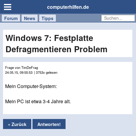
computerhilfen.de
Forum
Handy
Windows
Mac
News
Tipps
/
Tablet
Windows 7: Festplatte
Defragmentieren Problem
Frage von TimDeFrag
24.05.15, 09:55:53
| 3753x gelesen
Mein Computer-System:
Mein PC ist etwa 3-4 Jahre alt.
« Zurück
Antworten!