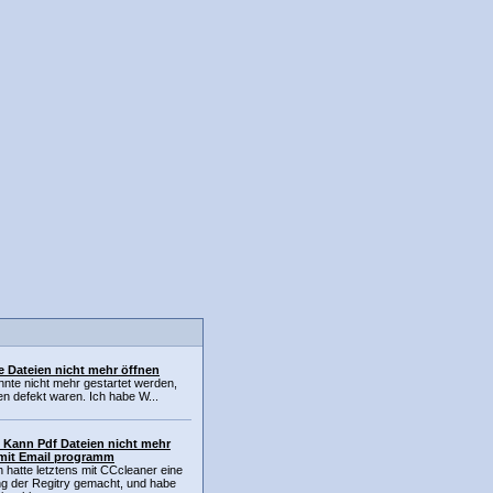
e Dateien nicht mehr öffnen
te nicht mehr gestartet werden,
en defekt waren. Ich habe W...
 Kann Pdf Dateien nicht mehr
mit Email programm
ch hatte letztens mit CCcleaner eine
ng der Regitry gemacht, und habe