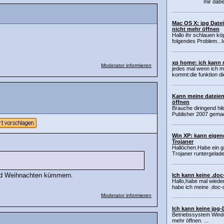
mir dabei
Mac OS X: jpg Dateie
nicht mehr öffnen
Hallo ihr schlauen köp
folgendes Problem...I
xp home: ich kann 
Moderator informieren
jedes mal wenn ich m
kommt:die funktion di
Kann meine dateien
öffnen
Brauche diringend hi
Publisher 2007 gemac
Win XP: kann eigen
Trojaner
Hallöchen.Habe ein g
Trojaner runtergelade
und Weihnachten kümmern.
Ich kann keine .doc
Hallo,habe mal wiede
habe ich meine .doc-d
Moderator informieren
Ich kann keine jpg-
Betriebssystem Windo
mehr öffnen. ...