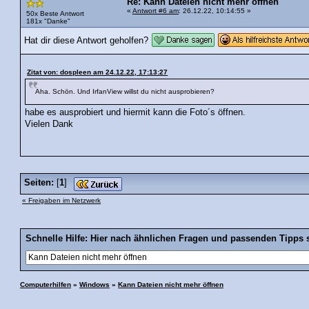
Re: Kann Dateien nicht mehr öffnen
«
Antwort #6 am
: 26.12.22, 10:14:55 »
50x Beste Antwort
181x "Danke"
Hat dir diese Antwort geholfen?
Zitat von: dospleen am 24.12.22, 17:13:27
Aha. Schön. Und IrfanView willst du nicht ausprobieren?
habe es ausprobiert und hiermit kann die Foto´s öffnen.
Vielen Dank
Seiten:
[
1
]
« Freigaben im Netzwerk
Schnelle Hilfe: Hier nach ähnlichen Fragen und passenden Tipps 
Computerhilfen
»
Windows
»
Kann Dateien nicht mehr öffnen