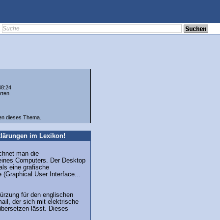
48:24
rten.
ten dieses Thema.
lärungen im Lexikon!
chnet man die
 eines Computers. Der Desktop
als eine grafische
 (Graphical User Interface...
kürzung für den englischen
mail, der sich mit elektrische
bersetzen lässt. Dieses