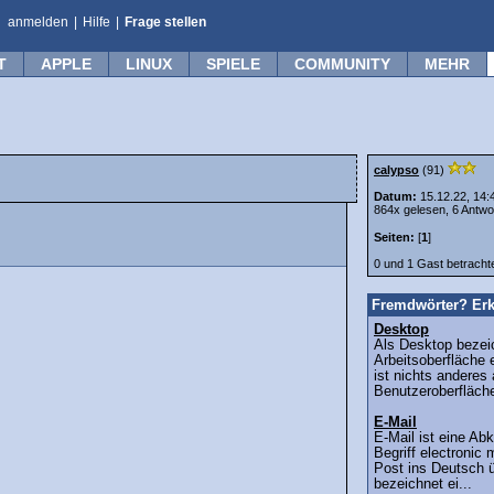
anmelden
|
Hilfe
|
Frage stellen
T
APPLE
LINUX
SPIELE
COMMUNITY
MEHR
calypso
(91)
Datum:
15.12.22, 14:
864x gelesen, 6 Antwo
Seiten:
[
1
]
0 und 1 Gast betrach
Fremdwörter? Erk
Desktop
Als Desktop bezei
Arbeitsoberfläche
ist nichts anderes 
Benutzeroberfläche
E-Mail
E-Mail ist eine Ab
Begriff electronic 
Post ins Deutsch ü
bezeichnet ei...