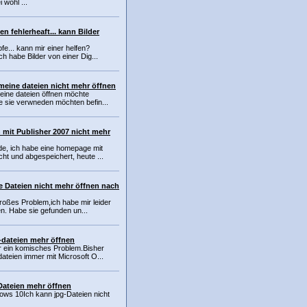
 wohl ...
n fehlerheaft... kann Bilder
fe... kann mir einer helfen?
ch habe Bilder von einer Dig...
meine dateien nicht mehr öffnen
eine dateien öffnen möchte
e sie verwneden möchten befin...
 mit Publisher 2007 nicht mehr
lde, ich habe eine homepage mit
ht und abgespeichert, heute ...
e Dateien nicht mehr öffnen nach
roßes Problem,ich habe mir leider
n. Habe sie gefunden un...
-dateien mehr öffnen
r ein komisches Problem.Bisher
ateien immer mit Microsoft O...
Dateien mehr öffnen
ws 10Ich kann jpg-Dateien nicht