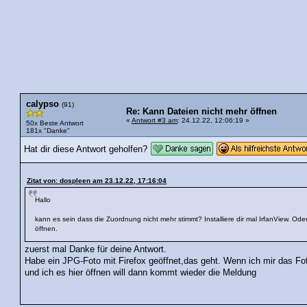
calypso
(91)
Re: Kann Dateien nicht mehr öffnen
«
Antwort #3 am
: 24.12.22, 12:06:19 »
50x Beste Antwort
181x "Danke"
Hat dir diese Antwort geholfen?
Zitat von: dospleen am 23.12.22, 17:16:04
Hallo
kann es sein dass die Zuordnung nicht mehr stimmt? Installiere dir mal IrfanView. Ode
öffnen.
zuerst mal Danke für deine Antwort.
Habe ein JPG-Foto mit Firefox geöffnet,das geht. Wenn ich mir das Fo
und ich es hier öffnen will dann kommt wieder die Meldung