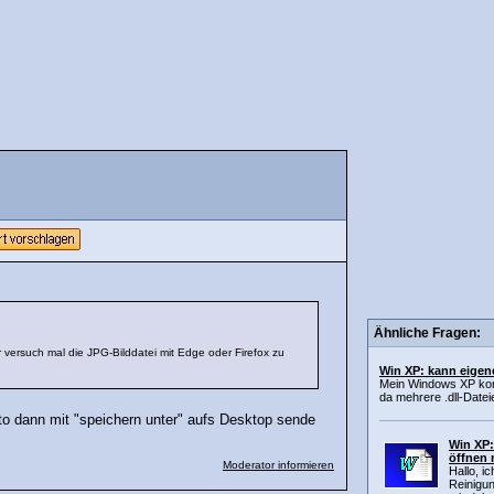
Ähnliche Fragen:
r versuch mal die JPG-Bilddatei mit Edge oder Firefox zu
Win XP: kann eigen
Mein Windows XP konn
da mehrere .dll-Datei
to dann mit "speichern unter" aufs Desktop sende
Win XP:
öffnen 
Moderator informieren
Hallo, i
Reinigu