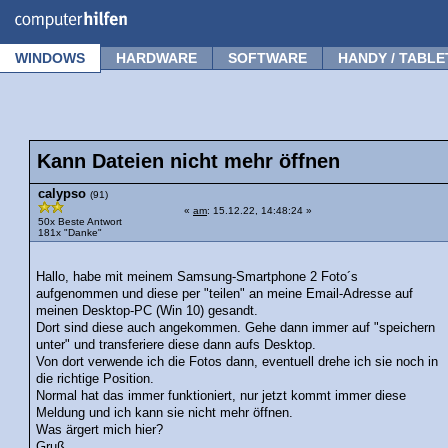
Forum
Tipps
News
Frage stellen
WINDOWS
HARDWARE
SOFTWARE
HANDY / TABLE
Kann Dateien nicht mehr öffnen
calypso
(91)
«
am
: 15.12.22, 14:48:24 »
50x Beste Antwort
181x "Danke"
Hallo, habe mit meinem Samsung-Smartphone 2 Foto´s
aufgenommen und diese per "teilen" an meine Email-Adresse auf
meinen Desktop-PC (Win 10) gesandt.
Dort sind diese auch angekommen. Gehe dann immer auf "speichern
unter" und transferiere diese dann aufs Desktop.
Von dort verwende ich die Fotos dann, eventuell drehe ich sie noch in
die richtige Position.
Normal hat das immer funktioniert, nur jetzt kommt immer diese
Meldung und ich kann sie nicht mehr öffnen.
Was ärgert mich hier?
Gruß