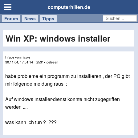
computerhilfen.de
Forum
Handy
Windows
Mac
News
Tipps
/
Tablet
Win XP: windows installer
Frage von nicole
30.11.04, 17:51:14
| 2531x gelesen
habe probleme ein programm zu installieren , der PC gibt
mir folgende meldung raus :
Auf windows installer-dienst konnte nicht zugegriffen
werden ....
was kann ich tun ? ???