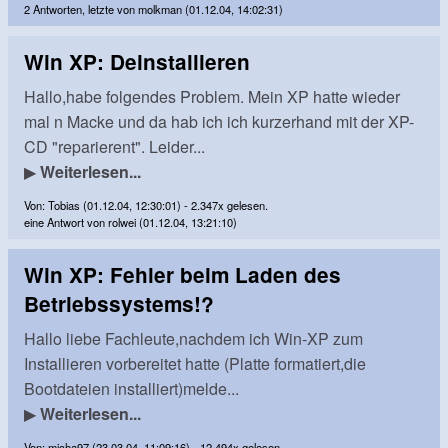
2 Antworten, letzte von molkman (01.12.04, 14:02:31)
Win XP: Deinstallieren
Hallo,habe folgendes Problem. Mein XP hatte wieder
mal n Macke und da hab ich ich kurzerhand mit der XP-
CD "reparierent". Leider...
▶
Weiterlesen...
Von: Tobias (01.12.04, 12:30:01) - 2.347x gelesen.
eine Antwort von rolwei (01.12.04, 13:21:10)
Win XP: Fehler beim Laden des
Betriebssystems!?
Hallo liebe Fachleute,nachdem ich Win-XP zum
Installieren vorbereitet hatte (Platte formatiert,die
Bootdateien installiert)melde...
▶
Weiterlesen...
Von: micha97 (23.03.04, 11:09:16) - 12.494x gelesen.