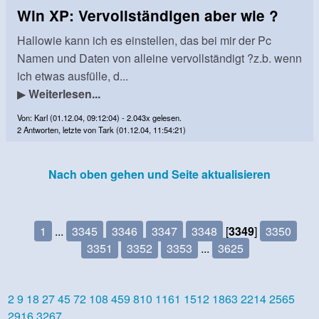
Win XP: Vervollständigen aber wie ?
Hallowie kann ich es einstellen, das bei mir der Pc
Namen und Daten von alleine vervollständigt ?z.b. wenn
ich etwas ausfülle, d...
▶
Weiterlesen...
Von: Karl (01.12.04, 09:12:04) - 2.043x gelesen.
2 Antworten, letzte von Tark (01.12.04, 11:54:21)
Nach oben gehen und Seite aktualisieren
1
...
3345
3346
3347
3348
[
3349
]
3350
3351
3352
3353
...
3625
2
9
18
27
45
72
108
459
810
1161
1512
1863
2214
2565
2916
3267