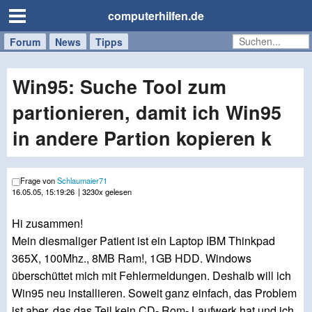
computerhilfen.de
Forum
Handy
Windows
Mac
News
Tipps
/
Tablet
Win95: Suche Tool zum
partionieren, damit ich Win95
in andere Partion kopieren k
Frage von
Schlaumaier71
16.05.05, 15:19:26
| 3230x gelesen
Hi zusammen!
Mein diesmaliger Patient ist ein Laptop IBM Thinkpad
365X, 100Mhz., 8MB Ram!, 1GB HDD. Windows
überschüttet mich mit Fehlermeldungen. Deshalb will ich
Win95 neu installieren. Soweit ganz einfach, das Problem
ist aber, das das Teil kein CD- Rom- Laufwerk hat und ich