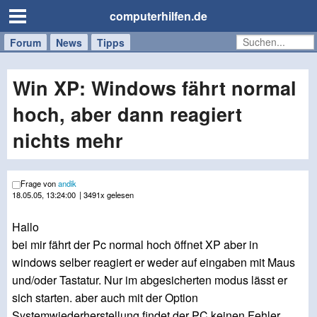
computerhilfen.de
Forum
Handy
Windows
Mac
News
Tipps
/
Tablet
Win XP: Windows fährt normal
hoch, aber dann reagiert
nichts mehr
Frage von
andik
18.05.05, 13:24:00
| 3491x gelesen
Hallo
bei mir fährt der Pc normal hoch öffnet XP aber in
windows selber reagiert er weder auf eingaben mit Maus
und/oder Tastatur. Nur im abgesicherten modus lässt er
sich starten. aber auch mit der Option
Systemwiederherstellung findet der PC keinen Fehler.