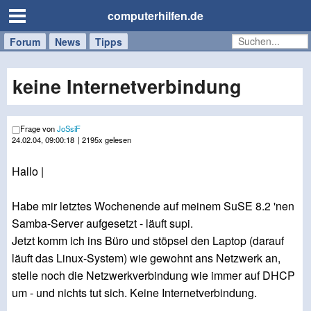
computerhilfen.de
Forum
Handy
Windows
Mac
News
Tipps
/
Tablet
keine Internetverbindung
Frage von
JoSsiF
24.02.04, 09:00:18
| 2195x gelesen
Hallo |
Habe mir letztes Wochenende auf meinem SuSE 8.2 'nen
Samba-Server aufgesetzt - läuft supi.
Jetzt komm ich ins Büro und stöpsel den Laptop (darauf
läuft das Linux-System) wie gewohnt ans Netzwerk an,
stelle noch die Netzwerkverbindung wie immer auf DHCP
um - und nichts tut sich. Keine Internetverbindung.