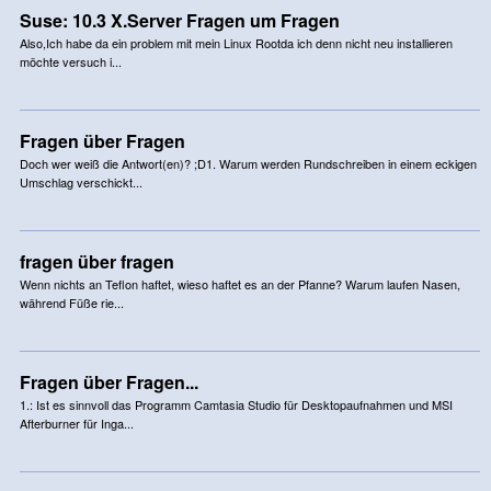
Suse: 10.3 X.Server Fragen um Fragen
Also,Ich habe da ein problem mit mein Linux Rootda ich denn nicht neu installieren
möchte versuch i...
Fragen über Fragen
Doch wer weiß die Antwort(en)? ;D1. Warum werden Rundschreiben in einem eckigen
Umschlag verschickt...
fragen über fragen
Wenn nichts an Teflon haftet, wieso haftet es an der Pfanne? Warum laufen Nasen,
während Füße rie...
Fragen über Fragen...
1.: Ist es sinnvoll das Programm Camtasia Studio für Desktopaufnahmen und MSI
Afterburner für Inga...