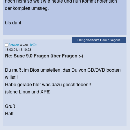
noch nciht so weit wie heute und nun kommt hofentlich
der komplett umstieg.
bis dani
Danke sagen!
Hat geholfen?
Antwort
4 von
H2O2
16.03.04, 13:10:23
Re: Suse 9.0 Fragen über Fragen :-)
Du mußt im Bios umstellen, das Du von CD/DVD booten
willst!!
Habe gerade hier was dazu geschrieben!!
(siehe Linux und XP!!)
Gruß
Ralf