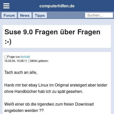
computerhilfen.de
Forum
Handy
Windows
Mac
News
Tipps
/
Tablet
Suse 9.0 Fragen über Fragen
:-)
Frage von
fschubi
16.03.04, 10:28:11
| 2804x gelesen
Tach auch an alle,
Hanb mir bei ebay Linux im Original ersteigert aber leider
ohne Handbücher hab ich zu spät gesehen.
Weiß einer ob die irgendwo zum freien Download
angeboten werden ??