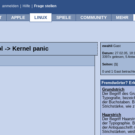
anmelden
|
Hilfe
|
Frage stellen
T
APPLE
LINUX
SPIELE
COMMUNITY
MEHR
ewahli
Gast
l -> Kernel panic
Datum:
27.02.05, 18:
3397x gelesen, 5 Antw
Seiten:
[
1
]
0 und 1 Gast betrach
Fremdwörter? Erk
Grundstrich
Der Begriff des Gr
Typografie, bezeic
der Buchstaben. Be
Strichstärke, wie 
Haarstrich
Der Begriff Haars
der Typographie. B
der Antiquaschrift 
Strichstärken, wird