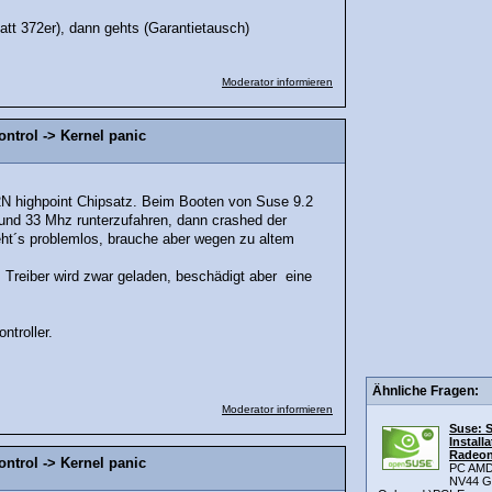
tatt 372er), dann gehts (Garantietausch)
Moderator informieren
ontrol -> Kernel panic
2N highpoint Chipsatz. Beim Booten von Suse 9.2
 und 33 Mhz runterzufahren, dann crashed der
 geht´s problemlos, brauche aber wegen zu altem
 Treiber wird zwar geladen, beschädigt aber eine
ntroller.
Ähnliche Fragen:
Moderator informieren
Suse: 
Install
Radeon
ontrol -> Kernel panic
PC AMD 
NV44 Gr