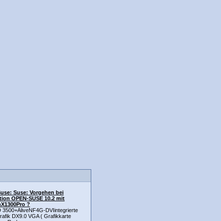
Suse: Suse: Vorgehen bei
ation OPEN-SUSE 10.2 mit
X1300Pro ?
3500+AliveNF4G-DVIintegrierte
afik DX9.0 VGA ( Grafikkarte