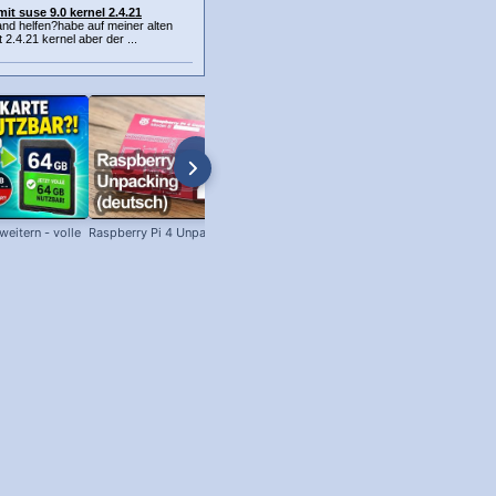
it suse 9.0 kernel 2.4.21
and helfen?habe auf meiner alten
t 2.4.21 kernel aber der ...
eitern - volle
Raspberry Pi 4 Unpacking (deutsch)
SSH unter Windows: Per SSH am
Raspberry Pi anmelden!