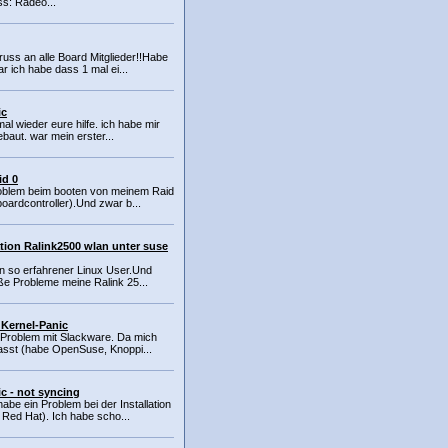
s: Radeo...
uss an alle Board Mitglieder!!Habe
 ich habe dass 1 mal ei...
ic
mal wieder eure hilfe. ich habe mir
baut. war mein erster...
id 0
roblem beim booten von meinem Raid
ardcontroller).Und zwar b...
ation Ralink2500 wlan unter suse
in so erfahrener Linux User.Und
e Probleme meine Ralink 25...
 Kernel-Panic
n Problem mit Slackware. Da mich
asst (habe OpenSuse, Knoppi...
c - not syncing
be ein Problem bei der Installation
Red Hat). Ich habe scho...