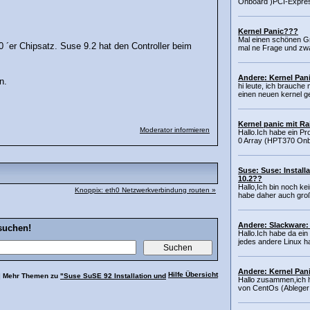
Onboard )PCI-Expres
Kernel Panic???
Mal einen schönen Gr
0 ´er Chipsatz. Suse 9.2 hat den Controller beim
mal ne Frage und zwar
Andere: Kernel Pan
n.
hi leute, ich brauche 
einen neuen kernel ge
Kernel panic mit Ra
Moderator informieren
Hallo.Ich habe ein P
0 Array (HPT370 Onbo
Suse: Suse: Install
10.2??
Hallo,Ich bin noch ke
Knoppix: eth0 Netzwerkverbindung routen »
habe daher auch groß
Andere: Slackware:
suchen!
Hallo.Ich habe da ei
jedes andere Linux h
Andere: Kernel Pani
Hilfe Übersicht
| Mehr Themen zu
"Suse SuSE 92 Installation und
Hallo zusammen,ich ha
von CentOs (Ableger 