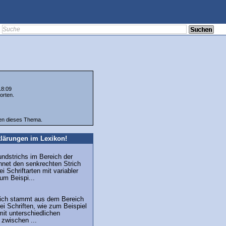
18:09
orten.
ten dieses Thema.
lärungen im Lexikon!
undstrichs im Bereich der
hnet den senkrechten Strich
i Schriftarten mit variabler
zum Beispi...
trich stammt aus dem Bereich
ei Schriften, wie zum Beispiel
mit unterschiedlichen
 zwischen ...