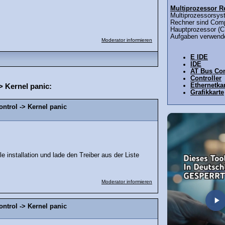
Multiprozessor R
Multiprozessorsys
Rechner sind Comp
Hauptprozessor (C
Aufgaben verwende
Moderator informieren
E IDE
IDE
AT Bus Con
Controller
> Kernel panic:
Ethernetka
Grafikkarte
ontrol -> Kernel panic
e installation und lade den Treiber aus der Liste
Moderator informieren
ontrol -> Kernel panic