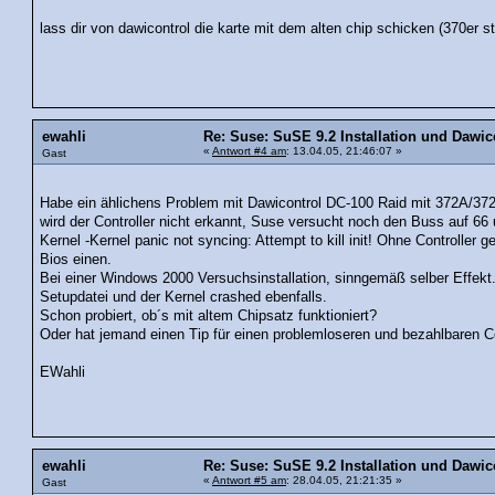
lass dir von dawicontrol die karte mit dem alten chip schicken (370er s
ewahli
Re: Suse: SuSE 9.2 Installation und Dawic
«
Antwort #4 am
: 13.04.05, 21:46:07 »
Gast
Habe ein ählichens Problem mit Dawicontrol DC-100 Raid mit 372A/37
wird der Controller nicht erkannt, Suse versucht noch den Buss auf 66
Kernel -Kernel panic not syncing: Attempt to kill init! Ohne Controller
Bios einen.
Bei einer Windows 2000 Versuchsinstallation, sinngemäß selber Effekt.
Setupdatei und der Kernel crashed ebenfalls.
Schon probiert, ob´s mit altem Chipsatz funktioniert?
Oder hat jemand einen Tip für einen problemloseren und bezahlbaren Co
EWahli
ewahli
Re: Suse: SuSE 9.2 Installation und Dawic
«
Antwort #5 am
: 28.04.05, 21:21:35 »
Gast