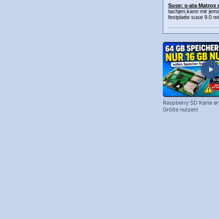
Suse: s-ata Matrox m
tachjen,kann mir jem
festplatte suse 9.0 mi
Raspberry SD Karte erw
Größe nutzen!