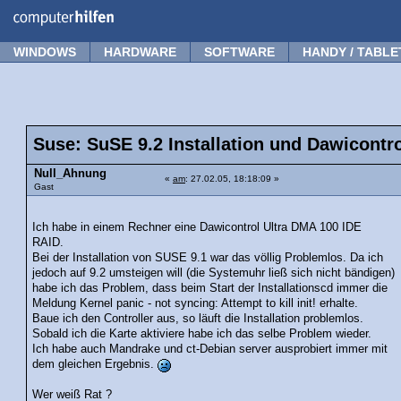
Forum
Tipps
News
Frage stellen
WINDOWS
HARDWARE
SOFTWARE
HANDY / TABLE
Suse: SuSE 9.2 Installation und Dawicontro
Null_Ahnung
«
am
: 27.02.05, 18:18:09 »
Gast
Ich habe in einem Rechner eine Dawicontrol Ultra DMA 100 IDE
RAID.
Bei der Installation von SUSE 9.1 war das völlig Problemlos. Da ich
jedoch auf 9.2 umsteigen will (die Systemuhr ließ sich nicht bändigen)
habe ich das Problem, dass beim Start der Installationscd immer die
Meldung Kernel panic - not syncing: Attempt to kill init! erhalte.
Baue ich den Controller aus, so läuft die Installation problemlos.
Sobald ich die Karte aktiviere habe ich das selbe Problem wieder.
Ich habe auch Mandrake und ct-Debian server ausprobiert immer mit
dem gleichen Ergebnis.
Wer weiß Rat ?