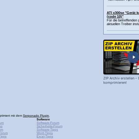
ATI x300se "Gerät k
(code 10)"
Für die betreffenden 
aktuellen Treiber insta
ZIP Archiv erstellen –
komprimieren!
ptimiert mit dem
Serponado Plugin
.
Software
rum
Software-Forum
ps
Sicherheits-Forum
um
Software-Tipps
Forum
Word-Tipps
ipps
Excel-Tipps