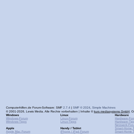
Computerhilfen.de Forum-Software: SMF
2.7.4
|
SMF © 2024
,
Simple Machines
© 2001-2026, Lewis Media. Alle Rechte vorbehalten | Inhalte ©
kurs mediasystems GmbH
. O
Windows
Linux
Hardware
Windows-Forum
Linux-Forum
Hardware-Fo
Windows-Tipps
Linux-Tipps
Hardware-Tip
Netzwerk-For
Apple
Handy / Tablet
Smart-Home 
Apple Mac Forum
iPhone / iPad Forum
Smart-Home T