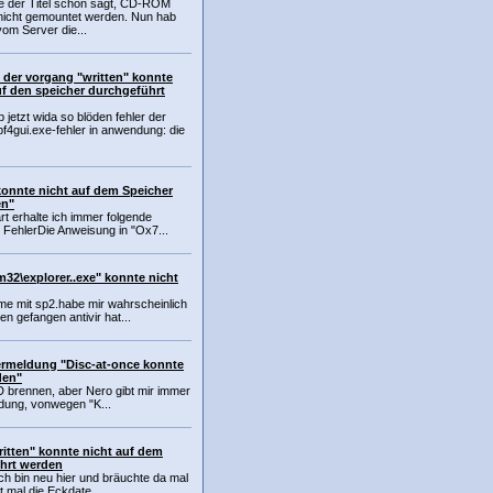
ie der Titel schon sagt, CD-ROM
nicht gemountet werden. Nun hab
vom Server die...
 der vorgang "written" konnte
uf den speicher durchgeführt
 jetzt wida so blöden fehler der
pf4gui.exe-fehler in anwendung: die
konnte nicht auf dem Speicher
en"
 erhalte ich immer folgende
FehlerDie Anweisung in "Ox7...
32\explorer..exe" konnte nicht
e mit sp2.habe mir wahrscheinlich
ren gefangen antivir hat...
rmeldung "Disc-at-once konnte
den"
D brennen, aber Nero gibt mir immer
ldung, vonwegen "K...
written" konnte nicht auf dem
hrt werden
Ich bin neu hier und bräuchte da mal
t mal die Eckdate...