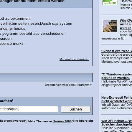
anager konnte nicht erstellt werden"
Hallo w
konnte 
ich mir 
rott zu bekommen.
Win XP:
rt verlinkten seiten lesen,Danch das system
nicht a
werden
ndsfrei heraus.
sooo hab
.Das pogramm besteht aus verschiedenen
heisst k
wurden.
anweisung in &...
 ebenso murks.
SVchost.exe "read 
durchgeführt werd
Nach dem Systemstart
Moderator informieren
Meldung:svchost.exe 
"C:\Windows\system
gefunden werden.
Hallo habe WinXP hom
Brennfehler mit jedem Programm »
einige trojaner und vi
NeroExpress6 Fehle
suchen!
nicht gestartet wer
Ich will Daten auf DV
sofort eine Fehlerme
t erstellt werden"
Hilfe Übersicht
Win XP: Fehler ..."
| Mehr Themen zu
"Norton 2008
Speicher durchgefü
Hallo ihr Superuser! 
´nen heißen Tip... ers