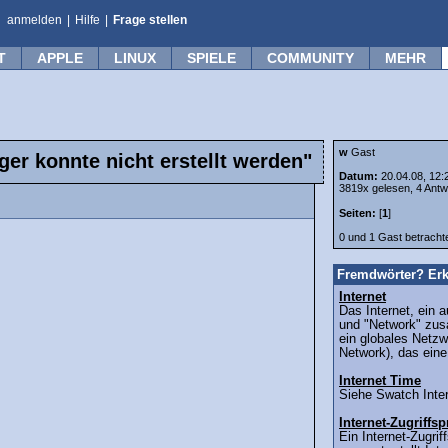
anmelden
|
Hilfe
|
Frage stellen
T
APPLE
LINUX
SPIELE
COMMUNITY
MEHR
w
Gast
er konnte nicht erstellt werden"
Datum:
20.04.08, 12:
3819x gelesen, 4 Antw
Seiten:
[
1
]
0 und 1 Gast betrach
Fremdwörter? Erk
Internet
Das Internet, ein 
und "Network" zus
ein globales Netz
Network), das eine
Internet Time
Siehe Swatch Inter
Internet-Zugriff
Ein Internet-Zugri