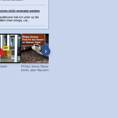
onnte nicht gestratet werden
grafikkarte hab ich unter xp die
lliert (hab omega, cat...
 Daten
Philips Senso Reparatur: Blaue LED
Telefon Symbol + Kostenlose Off
blinkt, aber Wassertank voll?
Icons (Download!)