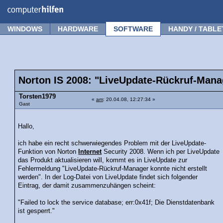
Forum
Tipps
News
Frage stellen
WINDOWS
HARDWARE
SOFTWARE
HANDY / TABLE
Norton IS 2008: "LiveUpdate-Rückruf-Manag
Torsten1979
«
am
: 20.04.08, 12:27:34 »
Gast
Hallo,
ich habe ein recht schwerwiegendes Problem mit der LiveUpdate-
Funktion von Norton
Internet
Security 2008. Wenn ich per LiveUpdate
das Produkt aktualisieren will, kommt es in LiveUpdate zur
Fehlermeldung "LiveUpdate-Rückruf-Manager konnte nicht erstellt
werden". In der Log-Datei von LiveUpdate findet sich folgender
Eintrag, der damit zusammenzuhängen scheint:
"Failed to lock the service database; err:0x41f; Die Dienstdatenbank
ist gesperrt."