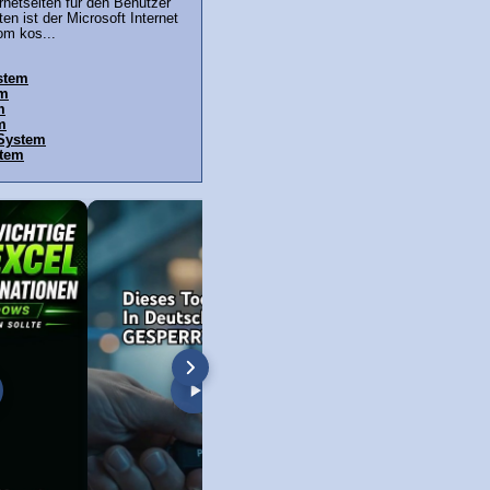
ernetseiten für den Benutzer
en ist der Microsoft Internet
om kos...
stem
em
m
m
 System
stem