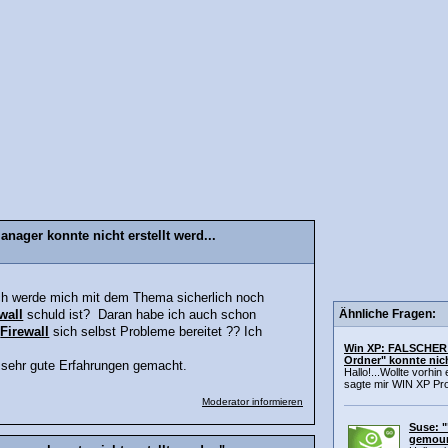
nager konnte nicht erstellt werd...
 ich werde mich mit dem Thema sicherlich noch
Ähnliche Fragen:
wall
schuld ist? Daran habe ich auch schon
n
Firewall
sich selbst Probleme bereitet ?? Ich
Win XP: FALSCHER 
Ordner" konnte nich
r sehr gute Erfahrungen gemacht.
Hallo!...Wollte vorhin
sagte mir WIN XP Pro 
Moderator informieren
Suse: 
gemoun