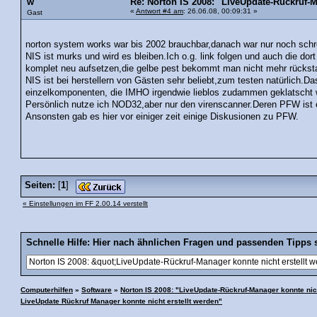
w
Re: Norton IS 2008: "LiveUpdate-Rückruf-M
«
Antwort #4 am
: 26.06.08, 00:09:31 »
Gast
norton system works war bis 2002 brauchbar,danach war nur noch sch
NIS ist murks und wird es bleiben.Ich o.g. link folgen und auch die do
komplet neu aufsetzen,die gelbe pest bekommt man nicht mehr rücksta
NIS ist bei herstellern von Gästen sehr beliebt,zum testen natürlich
einzelkomponenten, die IMHO irgendwie lieblos zudammen geklatscht 
Persönlich nutze ich NOD32,aber nur den virenscanner.Deren PFW ist
Ansonsten gab es hier vor einiger zeit einige Diskusionen zu PFW.
Seiten:
[
1
]
« Einstellungen im FF 2.00.14 verstellt
Schnelle Hilfe: Hier nach ähnlichen Fragen und passenden Tipps 
Computerhilfen
»
Software
»
Norton IS 2008: "LiveUpdate-Rückruf-Manager konnte nich
LiveUpdate Rückruf Manager konnte nicht erstellt werden"