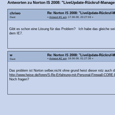
Antworten zu Norton IS 2008: "LiveUpdate-Rückruf-Manager 
Re: Norton IS 2008: "LiveUpdate-Rückruf-Ma
chriwo
Gast
«
Antwort #1 am
: 17.06.08, 20:27:03 »
Gibt es schon eine Lösung für das Problem? Ich habe das gleiche seit
dem IE7.
w
Re: Norton IS 2008: "LiveUpdate-Rückruf-M
«
Antwort #2 am
: 18.06.08, 01:27:36 »
Gast
Das problem ist Norton selber,nicht ohne grund heist dieser rotz auch 
http://www.heise.de/foren/S-Re-Erfahrung-mit-Personal-Firewall-CO
Noch fragen?