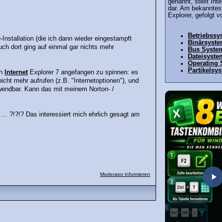
genannt, stellt Int
dar. Am bekanntest
Explorer, gefolgt v
Betriebssy
Installation (die ich dann wieder eingestampft
Binärsyst
uch dort ging auf einmal gar nichts mehr
Bus Syste
Dateisyste
Operating
Partikelsy
in
Internet
Explorer 7 angefangen zu spinnen: es
cht mehr aufrufen (z.B. "Internetoptionen"), und
rwendbar. Kann das mit meinem Norton- /
.. ?!?!? Das interessiert mich ehrlich gesagt am
Moderator informieren