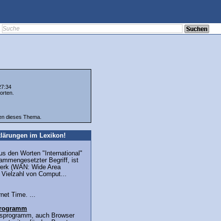
27:34
orten.
ten dieses Thema.
lärungen im Lexikon!
aus den Worten "International"
ammengesetzter Begriff, ist
werk (WAN: Wide Area
 Vielzahl von Comput...
net Time. ...
sprogramm
ffsprogramm, auch Browser