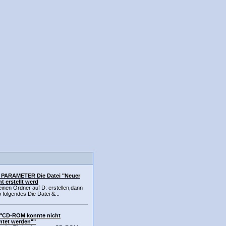
PARAMETER Die Datei "Neuer
t erstellt werd
 einen Ordner auf D: erstellen,dann
folgendes:Die Datei &...
""CD-ROM konnte nicht
tet werden""