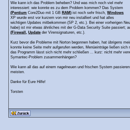
Wie kann ich das Problem beheben? Und was mich noch viel mehr
interessiert: wie konnte es zu dem Problem kommen? Das System
(Pentium
Core2Duo mit 1 GB
RAM)
ist noch sehr frisch,
Windows
XP wurde erst vor kurzem von mir neu installiert und hat alles
wichtigen Updates mitbekommen (SP 2, etc.). Bei einer vorherigen Neu-
habe) ist mir etwas ähnliches mit der G-Data Security Suite passiert; a
(Firewall,
Update
der Virensignaturen, etc.).
Kurz bevor die Probleme mit Norton begonnen haben, hat übrigens me
konnte keine Seite mehr aufgerufen werden, Menüeinträge ließen sich ni
das Programm lässt sich nicht mehr schließen ... kurz: nicht mehr ve
Symantec-Problem zusammenhängen?
Wie kann all das auf einem nagelneuen und frischen System passieren .
meisten.
Danke für Eure Hilfe!
Torsten