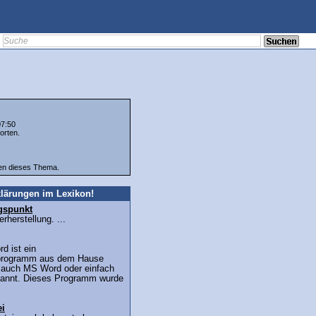
07:50
orten.
ten dieses Thema.
lärungen im Lexikon!
gspunkt
herstellung. ...
 ist ein
sprogramm aus dem Hause
d auch MS Word oder einfach
nannt. Dieses Programm wurde
ei