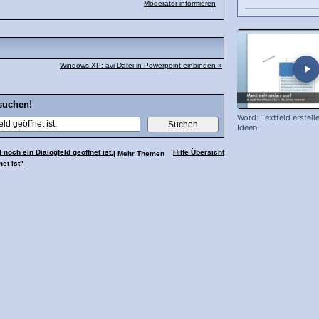
Moderator informieren
Windows XP: avi Datei in Powerpoint einbinden »
suchen!
Word: Textfeld erstell
Ideen!
noch ein Dialogfeld geöffnet ist.
Hilfe Übersicht
| Mehr Themen
et ist"