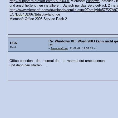
http://support.microsoft.com/kb/290301
Microsoft
Windows
Installer C
und anschließend neu installieren. Danach nur das ServicePack 2 instal
http://www.microsoft.com/downloads/details.aspx?FamilyId=57E27A9
EC7D5B4DD867&displaylang=de
Microsoft Office 2003 Service Pack 2
Re: Windows XP: Word 2003 kann nicht geöf
HCK
ist.
Gast
«
Antwort #2 am
: 11.08.09, 17:59:21 »
Office beenden , die normal.dot in warmal.dot umbenennen.
und dann neu starten ....