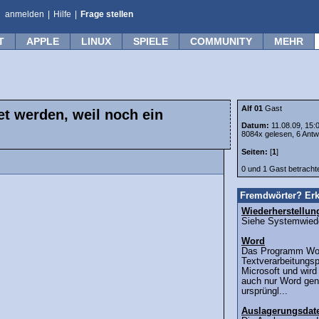
anmelden
|
Hilfe
|
Frage stellen
T
APPLE
LINUX
SPIELE
COMMUNITY
MEHR
Alf 01
Gast
t werden, weil noch ein
Datum:
11.08.09, 15:
8084x gelesen, 6 Antw
Seiten:
[
1
]
0 und 1 Gast betrach
Fremdwörter? Erk
Wiederherstellun
Siehe Systemwieder
Word
Das Programm Word
Textverarbeitung
Microsoft und wir
auch nur Word ge
ursprüngl...
Auslagerungsdat