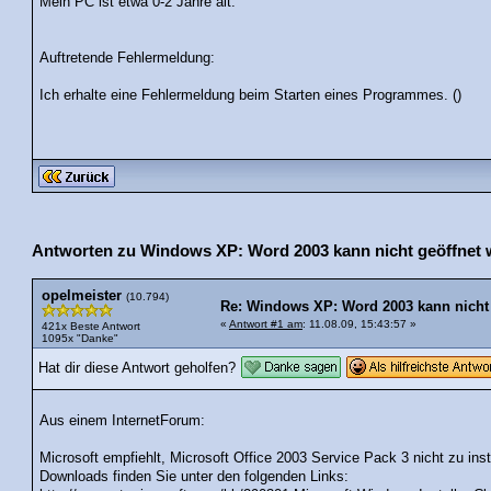
Mein PC ist etwa 0-2 Jahre alt.
Auftretende Fehlermeldung:
Ich erhalte eine Fehlermeldung beim Starten eines Programmes. ()
Antworten zu Windows XP: Word 2003 kann nicht geöffnet wer
opelmeister
(10.794)
Re: Windows XP: Word 2003 kann nicht g
«
Antwort #1 am
: 11.08.09, 15:43:57 »
421x Beste Antwort
1095x "Danke"
Hat dir diese Antwort geholfen?
Aus einem InternetForum:
Microsoft empfiehlt, Microsoft Office 2003 Service Pack 3 nicht zu ins
Downloads finden Sie unter den folgenden Links: