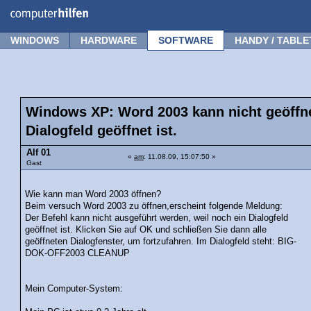
Forum
Tipps
News
Frage stellen
WINDOWS
HARDWARE
SOFTWARE
HANDY / TABLE
Windows XP: Word 2003 kann nicht geöffne
Dialogfeld geöffnet ist.
Alf 01
«
am
: 11.08.09, 15:07:50 »
Gast
Wie kann man Word 2003 öffnen?
Beim versuch Word 2003 zu öffnen,erscheint folgende Meldung:
Der Befehl kann nicht ausgeführt werden, weil noch ein Dialogfeld
geöffnet ist. Klicken Sie auf OK und schließen Sie dann alle
geöffneten Dialogfenster, um fortzufahren. Im Dialogfeld steht: BIG-
DOK-OFF2003 CLEANUP
Mein Computer-System: