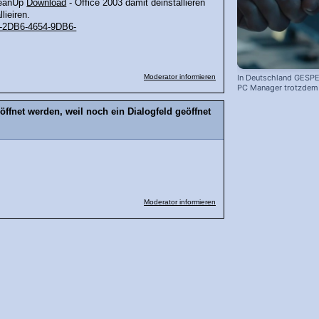
leanUp
Download
- Office 2003 damit deinstallieren
lieiren.
7-2DB6-4654-9DB6-
Moderator informieren
In Deutschland GESPE
PC Manager trotzdem i
fnet werden, weil noch ein Dialogfeld geöffnet
Moderator informieren