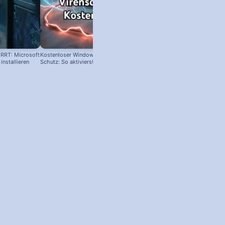
RRT: Microsoft
Kostenloser Windows Anti-Viren-
Langsames Windows? Nicht glei
nstallieren
Schutz: So aktivierst du ihn!
neu kaufen!