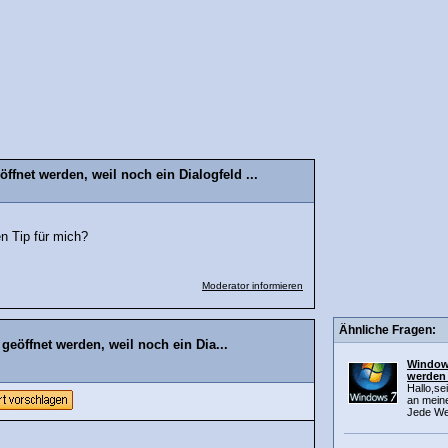
fnet werden, weil noch ein Dialogfeld ...
en Tip für mich?
Moderator informieren
Ähnliche Fragen:
eöffnet werden, weil noch ein Dia...
Windows
werden 
Hallo,se
an mein
Jede Web