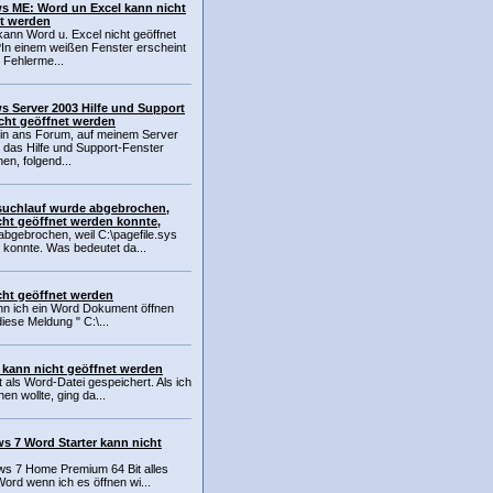
 ME: Word un Excel kann nicht
t werden
ann Word u. Excel nicht geöffnet
In einem weißen Fenster erscheint
 Fehlerme...
 Server 2003 Hilfe und Support
cht geöffnet werden
in ans Forum, auf meinem Server
 das Hilfe und Support-Fenster
nen, folgend...
suchlauf wurde abgebrochen,
icht geöffnet werden konnte,
abgebrochen, weil C:\pagefile.sys
 konnte. Was bedeutet da...
cht geöffnet werden
nn ich ein Word Dokument öffnen
diese Meldung " C:\...
 kann nicht geöffnet werden
t als Word-Datei gespeichert. Als ich
en wollte, ging da...
 7 Word Starter kann nicht
ws 7 Home Premium 64 Bit alles
Word wenn ich es öffnen wi...