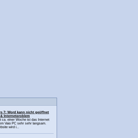
 7: Word kann nicht geöffnet
& Internetproblem
it ca. einer Woche ist das Internet
em Vaio PC sehr sehr langsam.
site wird i...