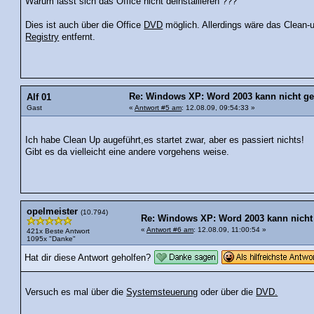
Warum lässt sich das Office nicht deinstallieren ???
Dies ist auch über die Office
DVD
möglich. Allerdings wäre das Clean-u
Registry
entfernt.
Re: Windows XP: Word 2003 kann nicht geöf
Alf 01
Gast
«
Antwort #5 am
: 12.08.09, 09:54:33 »
Ich habe Clean Up augeführt,es startet zwar, aber es passiert nichts!
Gibt es da vielleicht eine andere vorgehens weise.
opelmeister
(10.794)
Re: Windows XP: Word 2003 kann nicht g
«
Antwort #6 am
: 12.08.09, 11:00:54 »
421x Beste Antwort
1095x "Danke"
Hat dir diese Antwort geholfen?
Versuch es mal über die
Systemsteuerung
oder über die
DVD.