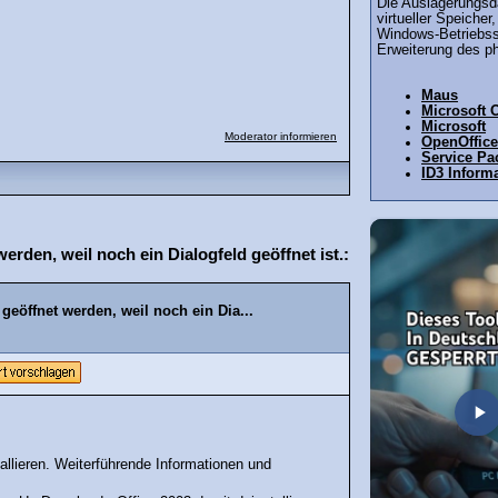
Die Auslagerungsda
virtueller Speicher
Windows-Betriebss
Erweiterung des ph
Maus
Microsoft O
Microsoft
Moderator informieren
OpenOffice
Service Pa
ID3 Inform
den, weil noch ein Dialogfeld geöffnet ist.:
eöffnet werden, weil noch ein Dia...
tallieren. Weiterführende Informationen und