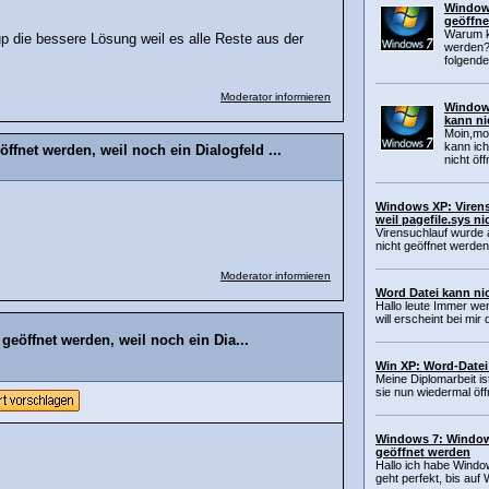
Windows
geöffne
Warum k
p die bessere Lösung weil es alle Reste aus der
werden?
folgende
Moderator informieren
Windows
kann ni
Moin,mo
kann ich
fnet werden, weil noch ein Dialogfeld ...
nicht öff
Windows XP: Viren
weil pagefile.sys n
Virensuchlauf wurde 
nicht geöffnet werden
Moderator informieren
Word Datei kann ni
Hallo leute Immer we
will erscheint bei mir 
eöffnet werden, weil noch ein Dia...
Win XP: Word-Datei
Meine Diplomarbeit is
sie nun wiedermal öffn
Windows 7: Windows
geöffnet werden
Hallo ich habe Windo
geht perfekt, bis auf 