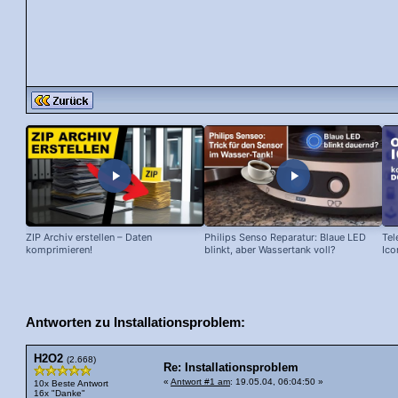
ZIP Archiv erstellen – Daten
Philips Senso Reparatur: Blaue LED
Tel
komprimieren!
blinkt, aber Wassertank voll?
Ico
Antworten zu Installationsproblem:
H2O2
(2.668)
Re: Installationsproblem
«
Antwort #1 am
: 19.05.04, 06:04:50 »
10x Beste Antwort
16x "Danke"