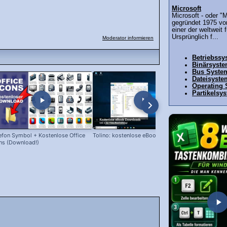
Microsoft
Microsoft - oder "M
gegründet 1975 von
einer der weltweit 
Ursprünglich f...
Moderator informieren
Betriebssy
Binärsyst
Bus Syste
Dateisyste
Operating
Partikelsy
efon Symbol + Kostenlose Office
Tolino: kostenlose eBooks laden!
Snipping Too
ns (Download!)