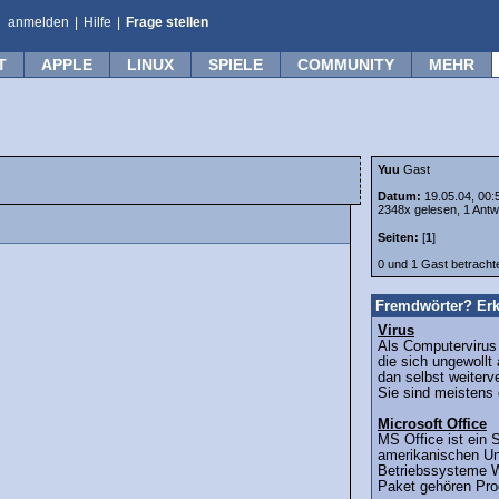
anmelden
|
Hilfe
|
Frage stellen
T
APPLE
LINUX
SPIELE
COMMUNITY
MEHR
Yuu
Gast
Datum:
19.05.04, 00:
2348x gelesen, 1 Antw
Seiten:
[
1
]
0 und 1 Gast betrach
Fremdwörter? Erk
Virus
Als Computerviru
die sich ungewollt
dan selbst weiterv
Sie sind meistens d
Microsoft Office
MS Office ist ein 
amerikanischen Un
Betriebssysteme 
Paket gehören Pro