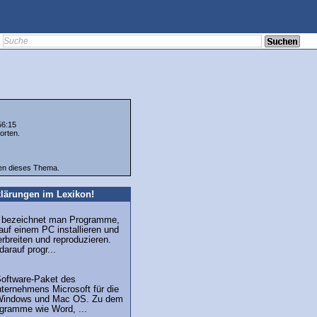
56:15
orten.
ten dieses Thema.
lärungen im Lexikon!
s bezeichnet man Programme,
 auf einem PC installieren und
erbreiten und reproduzieren.
arauf progr...
Software-Paket des
ternehmens Microsoft für die
Windows und Mac OS. Zu dem
gramme wie Word, ...