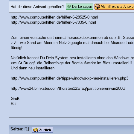
Hat dir diese Antwort geholfen?
http://www.computerhilfen.de/hilfen-5-28525-0.html
http://www.computerhilfen.de/hilfen-5-7035-0.html
Zum einen versuche erst einmal herauszubekommen ob es z.B. Sasser 
z.Zt. wie Sand am Meer im Netz->google mal danach bei Microsoft oder
fündig!!
Natürlich kannst Du Dein System neu installieren ohne das Windows h
>mußt Du ggf. die Reihenfolge der Bootlaufwerke im Bios umstellen!!!
Und dann neu installieren!
http://www.computerhilfen.de/tipps-windows-xp-neu-installieren.php3
http://www24.brinkster.com/thorsten123/faq/partitionieren/win2000/
Gruß
Ralf
Seiten:
[
1
]