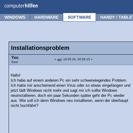
Forum
Tipps
News
Frage stellen
WINDOWS
HARDWARE
SOFTWARE
HANDY / TABLE
Installationsproblem
Yuu
«
am
: 19.05.04, 00:56:15 »
Gast
Hallo!
Ich habe auf einem anderen Pc ein sehr schwerwiegendes Problem.
Ich hatte mir anscheinend einen Virus oder so etwas eingefangen und
jetzt lädt Windows nicht mehr und sagt mir ich sollte Windows
neuinstallieren, doch ein paar Sekunden später geht der Pc wieder
aus. Wie soll ich denn Windows neu installieren, wenn der überhaupt
nicht hochfährt?