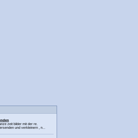
senden
nze zeit bilder mit der re.
ersenden und verkleinern , n...