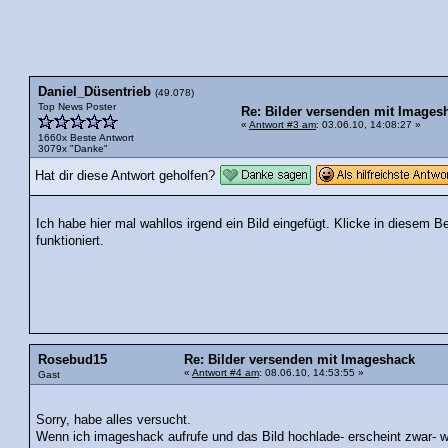
Daniel_Düsentrieb
(49.078)
Top News Poster
Re: Bilder versenden mit Images
«
Antwort #3 am
: 03.06.10, 14:08:27 »
1660x Beste Antwort
3079x "Danke"
Hat dir diese Antwort geholfen?
Ich habe hier mal wahllos irgend ein Bild eingefügt. Klicke in diesem Bei
funktioniert.
Rosebud15
Re: Bilder versenden mit Imageshack
«
Antwort #4 am
: 08.06.10, 14:53:55 »
Gast
Sorry, habe alles versucht.
Wenn ich imageshack aufrufe und das Bild hochlade- erscheint zwar- wi