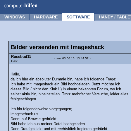
Forum
Tipps
News
Frage stellen
WINDOWS
HARDWARE
SOFTWARE
HANDY / TABLE
Bilder versenden mit Imageshack
Rosebud15
«
am
: 03.06.10, 13:44:57 »
Gast
Hallo,
da ich hier ein absoluter Dummie bin, habe ich folgende Frage:
Ich habe mit imageshack ein Bild hochgeladen. Jetzt möchte ich
dieses Bild ( nicht den Kink ! ) in einem bekannten Forum, wo ich
selbst aktiv bin, hineinstellen. Trotz mehrfacher Versuche, leider alles
fehlgeschlagen.
Ich bin folgenderweise vorgegangen;
imageschaxk.us
Dann: auf Browse gedrückt.
Bild habe ich aus meiner Datei hochgeladen.
Dann Draufgeklickt und mit rechtsklick kopieren gedrückt.