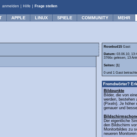
anmelden
|
Hilfe
|
Frage stellen
T
APPLE
LINUX
SPIELE
COMMUNITY
MEHR
Rosebud15
Gast
Datum:
03.06.10, 13:
3766x gelesen, 13 Ant
Seiten:
[
1
]
0 und 1 Gast betrach
Fremdwörter? Erk
Bildpunkte
Bilder, die von ei
werden, bestehen 
(Pixeln). Je höher 
genauer und besser
Bildschirmschon
Der eigentliche Si
den Bildschirm vo
Monitorbildes zu 
neueren Monitoren 