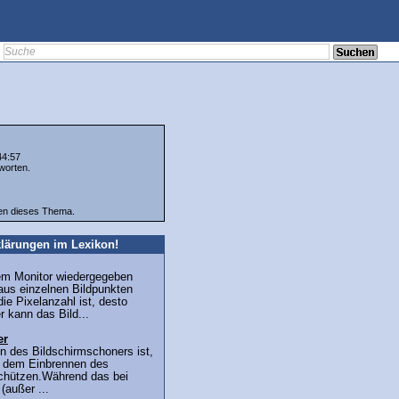
44:57
worten.
ten dieses Thema.
lärungen im Lexikon!
nem Monitor wiedergegeben
aus einzelnen Bildpunkten
die Pixelanzahl ist, desto
 kann das Bild...
er
nn des Bildschirmschoners ist,
r dem Einbrennen des
schützen.Während das bei
(außer ...