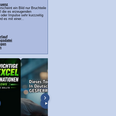
quenz
rscheint ein Bild nur Bruchteile
l die es erzeugenden
 oder Impulse sehr kurzzeitig
d es mit einer...
rlauf
gsdatei
ngen
m