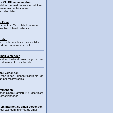
 XP: Bilder versenden
 bilder per mail versenden will,kam
enster mit nachfrage zum
rn der bilder.d...
r Email
as mir kein Mensch helfen kann.
blem. Ich will Bilder ve...
senden
lem...ich habe bisher immer bilder
kt und dann kam ein unt...
Email versenden
Windows Bild und Faxanzeige heraus
enden möchte, erschien b...
mail versenden
n man in den Eigenen Bildern ein Bild
n per Mail verschick...
 versenden
en binäre Datein(z.B.) Bilder nicht
erschickt oder...
dem Internet,als email versenden
ilder aus dem Internet,als email