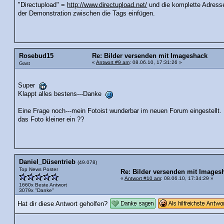
"Directupload" =
http://www.directupload.net/
und die komplette Adresse
der Demonstration zwischen die Tags einfügen.
Rosebud15
Re: Bilder versenden mit Imageshack
«
Antwort #9 am
: 08.06.10, 17:31:26 »
Gast
Super
Klappt alles bestens---Danke
Eine Frage noch---mein Fotoist wunderbar im neuen Forum eingestellt. Le
das Foto kleiner ein ??
Daniel_Düsentrieb
(49.078)
Top News Poster
Re: Bilder versenden mit Images
«
Antwort #10 am
: 08.06.10, 17:34:29 »
1660x Beste Antwort
3079x "Danke"
Hat dir diese Antwort geholfen?