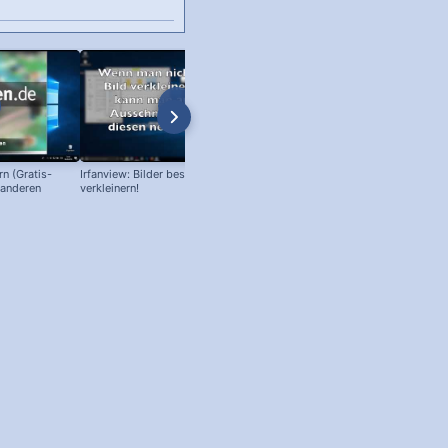
n (Gratis-
Irfanview: Bilder beschneiden oder
Facebook Smileys - So geht's - al
 anderen
verkleinern!
Bilder und Symbole für den Chat!