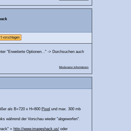
hack
nter "Erweiterte Optionen..." -> Durchsuchen auch
Moderator informieren
größer als B=720 x H=800
Pixel
und max. 300 mb
inks während der Vorschau wieder "abgeworfen".
shack" =
http://www.imageshack.us/
oder