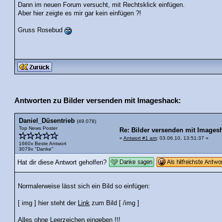
Dann im neuen Forum versucht, mit Rechtsklick einfügen.
Aber hier zeigte es mir gar kein einfügen ?!
Gruss Rosebud
Antworten zu Bilder versenden mit Imageshack:
Daniel_Düsentrieb
(49.078)
Top News Poster
Re: Bilder versenden mit Images
«
Antwort #1 am
: 03.06.10, 13:51:37 »
1660x Beste Antwort
3079x "Danke"
Hat dir diese Antwort geholfen?
Normalerweise lässt sich ein Bild so einfügen:
[ img ] hier steht der
Link
zum Bild [ /img ]
Alles ohne Leerzeichen eingeben !!!