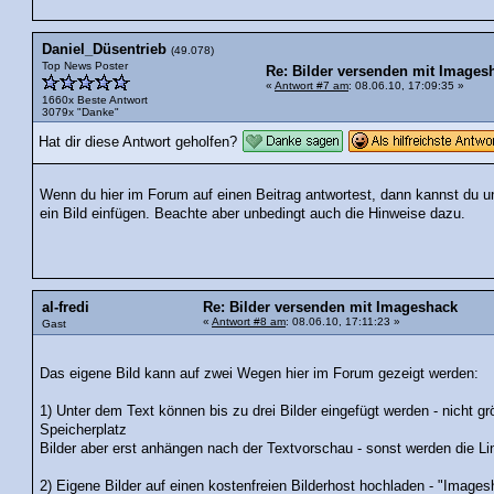
Daniel_Düsentrieb
(49.078)
Top News Poster
Re: Bilder versenden mit Images
«
Antwort #7 am
: 08.06.10, 17:09:35 »
1660x Beste Antwort
3079x "Danke"
Hat dir diese Antwort geholfen?
Wenn du hier im Forum auf einen Beitrag antwortest, dann kannst du u
ein Bild einfügen. Beachte aber unbedingt auch die Hinweise dazu.
al-fredi
Re: Bilder versenden mit Imageshack
«
Antwort #8 am
: 08.06.10, 17:11:23 »
Gast
Das eigene Bild kann auf zwei Wegen hier im Forum gezeigt werden:
1) Unter dem Text können bis zu drei Bilder eingefügt werden - nicht 
Speicherplatz
Bilder aber erst anhängen nach der Textvorschau - sonst werden die L
2) Eigene Bilder auf einen kostenfreien Bilderhost hochladen - "Image