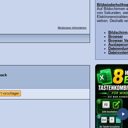
Bildwiederholfre
Auf Bildschirmen e
von Sekunden, wei
Elektronenstrahlen
wirken. Deshalb wir
Moderator informieren
Bildschirm
Browser
Browser Ve
Auslagerun
Dateiendu
Dateisyste
hack