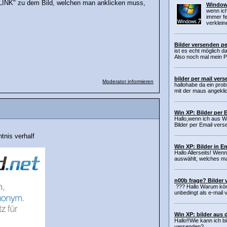
"LINK" zu dem Bild, welchen man anklicken muss,
Windows
wenn ich
immer f
verkleine
Bilder versenden pe
ist es echt möglich d
Also noch mal mein Pro
bilder per mail ver
Moderator informieren
hallohabe da ein prob
mit der maus angeklic
Win XP: Bilder per 
Hallo,wenn ich aus 
Bilder per Email vers
tnis verhalf
Win XP: Bilder in E
Hallo Allerseits! Wen
auswählt, welches ma
n00b frage? Bilder
??? Hallo Warum könn
unbedingt als e-mail v
Win XP: bilder aus 
Hallo!!Wie kann ich b
versenden?...