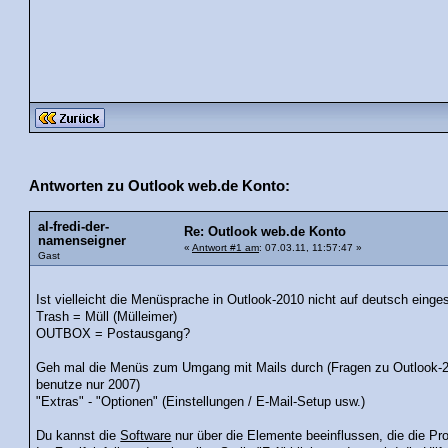
Antworten zu Outlook web.de Konto:
al-fredi-der-
Re: Outlook web.de Konto
namenseigner
«
Antwort #1 am
: 07.03.11, 11:57:47 »
Gast
Ist vielleicht die Menüsprache in Outlook-2010 nicht auf deutsch einges
Trash = Müll (Mülleimer)
OUTBOX = Postausgang?
Geh mal die Menüs zum Umgang mit Mails durch (Fragen zu Outlook-20
benutze nur 2007)
"Extras" - "Optionen" (Einstellungen / E-Mail-Setup usw.)
Du kannst die
Software
nur über die Elemente beeinflussen, die die P