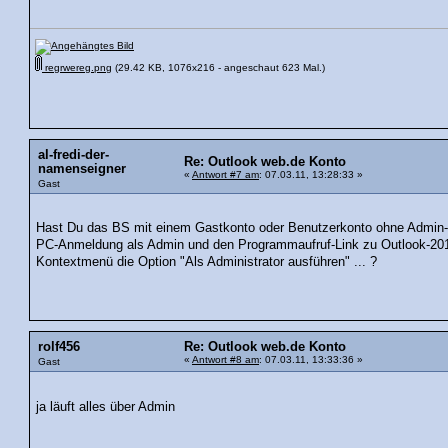
regrwereg.png
(29.42 KB, 1076x216 - angeschaut 623 Mal.)
al-fredi-der-
Re: Outlook web.de Konto
namenseigner
«
Antwort #7 am
: 07.03.11, 13:28:33 »
Gast
Hast Du das BS mit einem Gastkonto oder Benutzerkonto ohne Admin-
PC-Anmeldung als Admin und den Programmaufruf-Link zu Outlook-201
Kontextmenü die Option "Als Administrator ausführen" ... ?
rolf456
Re: Outlook web.de Konto
«
Antwort #8 am
: 07.03.11, 13:33:36 »
Gast
ja läuft alles über Admin