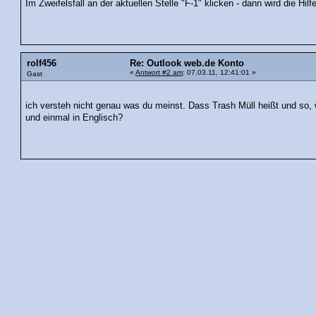
Im Zweifelsfall an der aktuellen Stelle "F-1" klicken - dann wird die H
rolf456
Re: Outlook web.de Konto
«
Antwort #2 am
: 07.03.11, 12:41:01 »
Gast
ich versteh nicht genau was du meinst. Dass Trash Müll heißt und so, 
und einmal in Englisch?