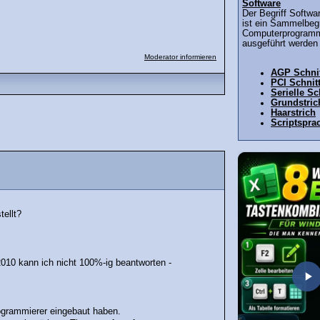
Software
Der Begriff Softwa
ist ein Sammelbegr
Computerprogramm
ausgeführt werden 
Moderator informieren
AGP Schnit
PCI Schnitt
Serielle Sc
Grundstric
Haarstrich
Scriptspra
tellt?
10 kann ich nicht 100%-ig beantworten -
rogrammierer eingebaut haben.