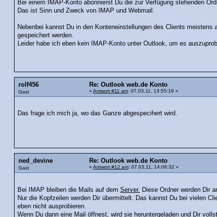
Bei einem IMAP-Konto abonnierst Du die zur Verfügung stehenden Ord
Das ist Sinn und Zweck von IMAP und Webmail.
Nebenbei kannst Du in den Konteneinstellungen des Clients meistens
gespeichert werden.
Leider habe ich eben kein IMAP-Konto unter Outlook, um es auszuprob
rolf456
Re: Outlook web.de Konto
«
Antwort #11 am
: 07.03.11, 13:55:19 »
Gast
Das frage ich mich ja, wo das Ganze abgespecihert wird.
ned_devine
Re: Outlook web.de Konto
«
Antwort #12 am
: 07.03.11, 14:06:32 »
Gast
Bei IMAP bleiben die Mails auf dem
Server.
Diese Ordner werden Dir a
Nur die Kopfzeilen werden Dir übermittelt. Das kannst Du bei vielen Cli
eben nicht ausprobieren.
Wenn Du dann eine Mail öffnest, wird sie heruntergeladen und Dir volls