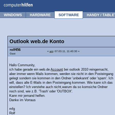
Forum
Tipps
News
Frage stellen
WINDOWS
HARDWARE
SOFTWARE
HANDY / TABLE
Outlook web.de Konto
rolf456
«
am
: 07.03.11, 11:40:30 »
Gast
Hallo Community,
ich habe gerade ein web.de
Account
bei outlook 2010 reingemacht,
aber immer wenn Mails kommen, werden sie nicht in den Posteingang
gelegt sondern sie kommen in den Ordner 'unbekannt' oder 'spam'. Ich
will, dass alle E-Mails in den Posteingang kommen. Wie kann ich das
einstellen? Ich verstehe auch nicht,warum da so komsiche Ordner
noch sind, wie z.B. 'Trash' oder 'OUTBOX'.
Kann mir jemand helfen.
Danke im Vorraus
mfg
Rolf