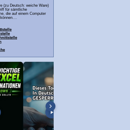
re (zu Deutsch: weiche Ware)
iff für sämtliche
e, die auf einem Computer
können....
tstelle
stelle
hnittstelle
h
che