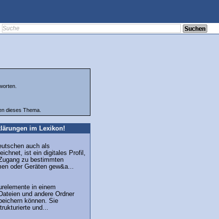
worten.
ten dieses Thema.
lärungen im Lexikon!
eutschen auch als
chnet, ist ein digitales Profil,
 Zugang zu bestimmten
men oder Geräten gew&a...
urelemente in einem
Dateien und andere Ordner
peichern können. Sie
rukturierte und...