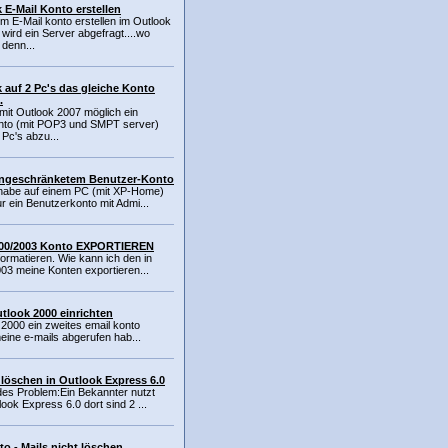
 E-Mail Konto erstellen
eim E-Mail konto erstellen im Outlook
wird ein Server abgefragt....wo
 denn...
 auf 2 Pc's das gleiche Konto
.
s mit Outlook 2007 möglich ein
nto (mit POP3 und SMPT server)
 Pc's abzu...
eingeschränketem Benutzer-Konto
habe auf einem PC (mit XP-Home)
r ein Benutzerkonto mit Admi...
000/2003 Konto EXPORTIEREN
ormatieren. Wie kann ich den in
03 meine Konten exportieren...
tlook 2000 einrichten
 2000 ein zweites email konto
meine e-mails abgerufen hab...
 löschen in Outlook Express 6.0
ndes Problem:Ein Bekannter nutzt
ok Express 6.0 dort sind 2 ...
o - Mails nicht löschen