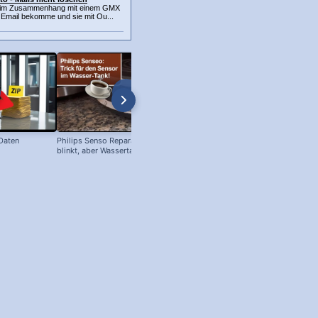
k im Zusammenhang mit einem GMX
 Email bekomme und sie mit Ou...
 Daten
Philips Senso Reparatur: Blaue LED
Telefon Symbol + Kostenlose Off
blinkt, aber Wassertank voll?
Icons (Download!)