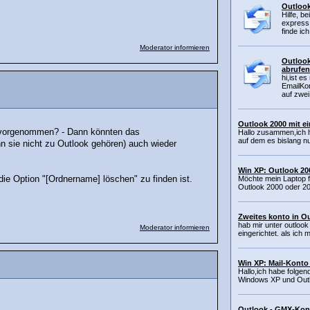
Outlook
Hilfe, b
express 
finde ich
Moderator informieren
Outlook
abrufen
hi,ist e
EmailKo
auf zwei
Outlook 2000 mit 
r vorgenommen? - Dann könnten das
Hallo zusammen,ich 
auf dem es bislang nu
n sie nicht zu Outlook gehören) auch wieder
Win XP: Outlook 2
e Option "[Ordnername] löschen" zu finden ist.
Möchte mein Laptop f
Outlook 2000 oder 20
Zweites konto in Ou
hab mir unter outlook
Moderator informieren
eingerichtet. als ich 
Win XP: Mail-Konto
Hallo,ich habe folge
Windows XP und Outlo
Outlook - GMX-Kont