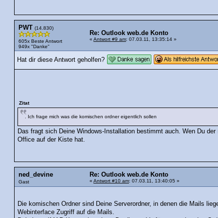
PWT
(14.830)
Re: Outlook web.de Konto
«
Antwort #9 am
: 07.03.11, 13:35:14 »
605x Beste Antwort
949x "Danke"
Hat dir diese Antwort geholfen?
Zitat
. Ich frage mich was die komischen ordner eigentlich sollen
Das fragt sich Deine Windows-Installation bestimmt auch. Wen Du der 
Office auf der Kiste hat.
ned_devine
Re: Outlook web.de Konto
«
Antwort #10 am
: 07.03.11, 13:40:05 »
Gast
Die komischen Ordner sind Deine Serverordner, in denen die Mails liege
Webinterface Zugriff auf die Mails.