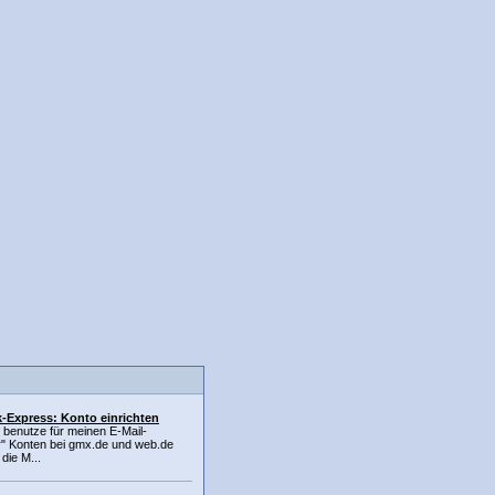
-Express: Konto einrichten
h benutze für meinen E-Mail-
r" Konten bei gmx.de und web.de
 die M...