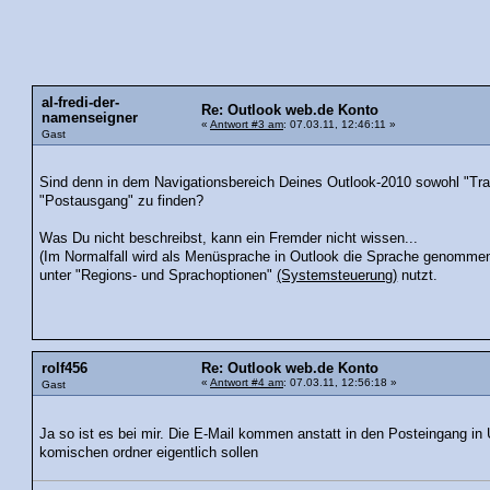
al-fredi-der-
Re: Outlook web.de Konto
namenseigner
«
Antwort #3 am
: 07.03.11, 12:46:11 »
Gast
Sind denn in dem Navigationsbereich Deines Outlook-2010 sowohl "Tr
"Postausgang" zu finden?
Was Du nicht beschreibst, kann ein Fremder nicht wissen...
(Im Normalfall wird als Menüsprache in Outlook die Sprache genommen,
unter "Regions- und Sprachoptionen"
(Systemsteuerung)
nutzt.
rolf456
Re: Outlook web.de Konto
«
Antwort #4 am
: 07.03.11, 12:56:18 »
Gast
Ja so ist es bei mir. Die E-Mail kommen anstatt in den Posteingang i
komischen ordner eigentlich sollen