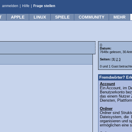
anmelden
|
Hilfe
|
Frage stellen
T
APPLE
LINUX
SPIELE
COMMUNITY
MEHR
()
Datum:
7648x gelesen, 30 Ant
Seiten:
[
1
]
2
3
0 und 1 Gast betrach
Fremdwörter? Erk
Account
Ein Account, im D
Benutzerkonto bezei
das einem Nutzer
Diensten, Plattfor
Ordner
Ordner sind Strukt
Dateisystem, die 
organisieren und s
ermöglichen eine st