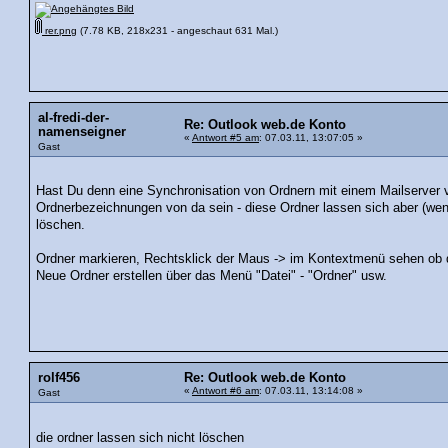
rer.png
(7.78 KB, 218x231 - angeschaut 631 Mal.)
al-fredi-der-
Re: Outlook web.de Konto
namenseigner
«
Antwort #5 am
: 07.03.11, 13:07:05 »
Gast
Hast Du denn eine Synchronisation von Ordnern mit einem Mailserve
Ordnerbezeichnungen von da sein - diese Ordner lassen sich aber (wen
löschen.
Ordner markieren, Rechtsklick der Maus -> im Kontextmenü sehen ob di
Neue Ordner erstellen über das Menü "Datei" - "Ordner" usw.
rolf456
Re: Outlook web.de Konto
«
Antwort #6 am
: 07.03.11, 13:14:08 »
Gast
die ordner lassen sich nicht löschen