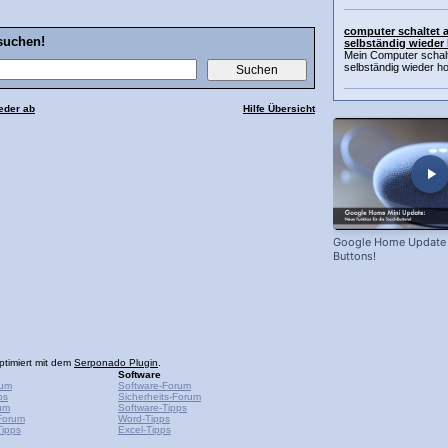
computer schaltet 
suchen!
selbständig wieder
Mein Computer schalt
selbständig wieder hoc
eder ab
Hilfe Übersicht
Google Home Update f
Buttons!
ptimiert mit dem
Serponado Plugin
.
Software
rum
Software-Forum
ps
Sicherheits-Forum
um
Software-Tipps
Forum
Word-Tipps
ipps
Excel-Tipps