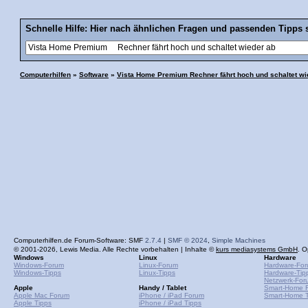
Schnelle Hilfe: Hier nach ähnlichen Fragen und passenden Tipps 
Computerhilfen
»
Software
»
Vista Home Premium Rechner fährt hoch und schaltet wi
Computerhilfen.de Forum-Software: SMF
2.7.4
|
SMF © 2024
,
Simple Machines
© 2001-2026, Lewis Media. Alle Rechte vorbehalten | Inhalte ©
kurs mediasystems GmbH
. O
Windows
Linux
Hardware
Windows-Forum
Linux-Forum
Hardware-Fo
Windows-Tipps
Linux-Tipps
Hardware-Tip
Netzwerk-For
Apple
Handy / Tablet
Smart-Home 
Apple Mac Forum
iPhone / iPad Forum
Smart-Home T
Apple Tipps
iPhone / iPad Tipps