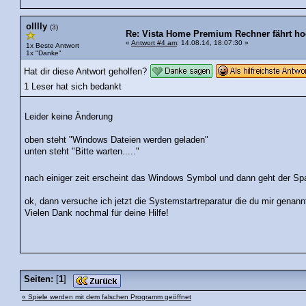
olllly
(3)
Re: Vista Home Premium Rechner fährt hoc
«
Antwort #4 am
: 14.08.14, 18:07:30 »
1x Beste Antwort
1x "Danke"
Hat dir diese Antwort geholfen?
1 Leser hat sich bedankt
Leider keine Änderung
oben steht "Windows Dateien werden geladen"
unten steht "Bitte warten....."
nach einiger zeit erscheint das Windows Symbol und dann geht der Spa
ok, dann versuche ich jetzt die Systemstartreparatur die du mir genann
Vielen Dank nochmal für deine Hilfe!
Seiten:
[
1
]
« Spiele werden mit dem falschen Programm geöffnet