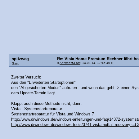
spitzweg
Re: Vista Home Premium Rechner fährt hoc
«
Antwort #3 am
: 14.08.14, 17:45:40 »
Gast
Zweiter Versuch:
Aus den "Erweiterten Startoptionen"
den "Abgesicherten Modus" aufrufen - und wenn das geht -> einen Sys
dem Update-Termin liegt.
Klappt auch diese Methode nicht, dann:
Vista - Systemstartreparatur
Systemstartreparatur für Vista und Windows 7
http://www.drwindows.de/windows-anleitungen-und-faq/14372-systemstar
http://www.drwindows.de/windows-tools/3741-vista-notfall-recovery-cd-3