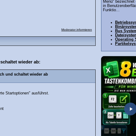
Menü" bezeichnet 
in Benutzeroberflä
Funktio...
Betriebssy
Binärsyst
Moderator informieren
Bus Syste
Dateisyste
Operating
Partikelsy
chaltet wieder ab:
h und schaltet wieder ab
te Startoptionen" ausführst.
int