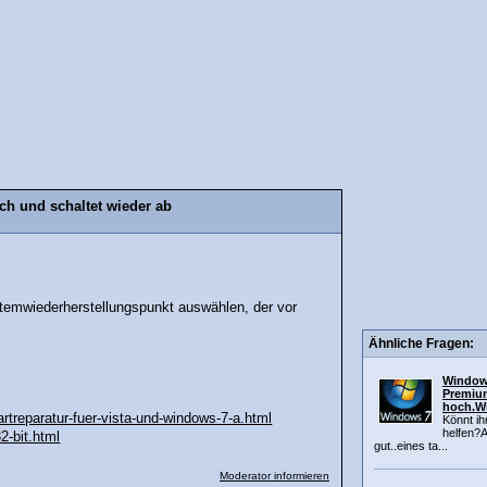
h und schaltet wieder ab
temwiederherstellungspunkt auswählen, der vor
Ähnliche Fragen:
Window
Premium
hoch.W
treparatur-fuer-vista-und-windows-7-a.html
Könnt i
helfen?A
2-bit.html
gut..eines ta...
Moderator informieren