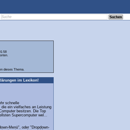
01:58
orten.
ten dieses Thema.
lärungen im Lexikon!
hr schnelle
die ein vielfaches an Leistung
Computer besitzen. Die Top
ellsten Supercomputer wel...
-down-Menü", oder "Dropdown-