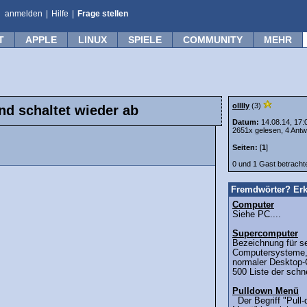
anmelden
|
Hilfe
|
Frage stellen
T
APPLE
LINUX
SPIELE
COMMUNITY
MEHR
olllly
(3)
d schaltet wieder ab
Datum:
14.08.14, 17:
2651x gelesen, 4 Antw
Seiten:
[
1
]
0 und 1 Gast betrach
Fremdwörter? Erk
Computer
Siehe PC....
Supercomputer
Bezeichnung für se
Computersysteme, 
normaler Desktop-
500 Liste der schn
Pulldown Menü
Der Begriff "Pull