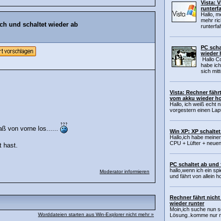
Vista: 
runterf
Hallo, m
mehr rich
h und schaltet wieder ab
runterfah
PC scha
wieder 
Hallo C
habe ic
sich mitt
Vista: Rechner fäh
vom akku wieder h
Hallo, ich weiß echt 
vorgestern einen Lap
ß von vorne los......
Win XP: XP schaltet
Hallo,ich habe meine
CPU + Lüfter + neuen 
t hast.
PC schaltet ab und 
hallo,wenn ich ein sp
Moderator informieren
und fährt von allein 
Rechner fährt nich
wieder runter
Moin,ich suche nun 
Worddateien starten aus Win-Explorer nicht mehr »
Lösung..komme nur ni