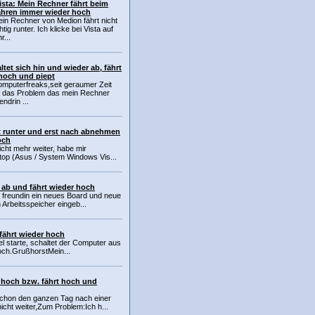
Vista: Mein Rechner fährt beim
ahren immer wieder hoch
ein Rechner von Medion fährt nicht
tig runter. Ich klicke bei Vista auf
r...
ltet sich hin und wieder ab, fährt
hoch und piept
omputerfreaks,seit geraumer Zeit
h das Problem das mein Rechner
endrin ...
rt runter und erst nach abnehmen
och
nicht mehr weiter, habe mir
top (Asus / System Windows Vis...
 ab und fährt wieder hoch
r freundin ein neues Board und neue
Arbeitsspeicher eingeb...
fährt wieder hoch
iel starte, schaltet der Computer aus
hoch.GrußhorstMein...
t hoch bzw. fährt hoch und
schon den ganzen Tag nach einer
cht weiter,Zum Problem:Ich h...