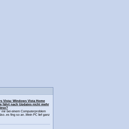
s Vista: Windows Vista Home
 fährt nach Updates nicht mehr
ieso?
hr mir bei einem Computerproblem
lso..es fing so an..Mein PC lief ganz