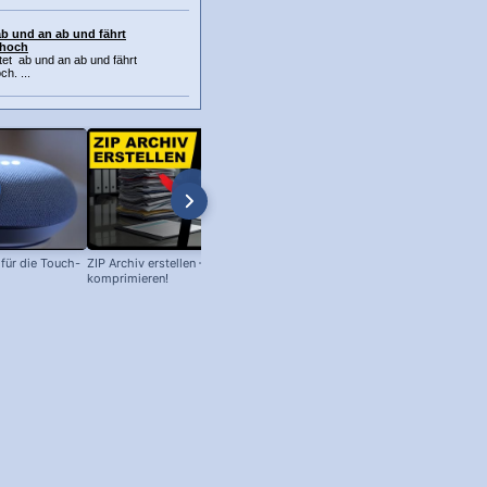
ab und an ab und fährt
 hoch
et ab und an ab und fährt
h. ...
ür die Touch-
ZIP Archiv erstellen – Daten
Philips Senso Reparatur: Blaue L
komprimieren!
blinkt, aber Wassertank voll?