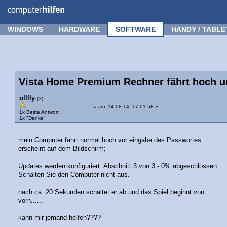
Forum
Tipps
News
Frage stellen
WINDOWS
HARDWARE
SOFTWARE
HANDY / TABLE
Vista Home Premium Rechner fährt hoch un
olllly
(3)
«
am
: 14.08.14, 17:01:58 »
1x Beste Antwort
1x "Danke"
mein Computer fährt normal hoch vor eingabe des Passwortes
erscheint auf dem Bildschirm;
Updates werden konfiguriert: Abschnitt 3 von 3 - 0% abgeschlossen.
Schalten Sie den Computer nicht aus.
nach ca. 20 Sekunden schaltet er ab und das Spiel beginnt von
vorn......
kann mir jemand helfen????