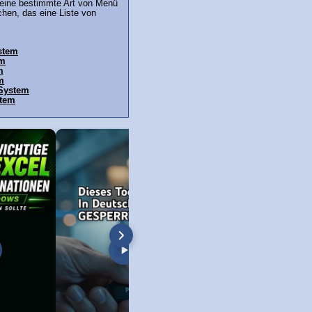
eine bestimmte Art von Menü
chen, das eine Liste von
stem
em
m
m
 System
stem