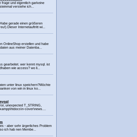
e frage und eigentlich garkeine
teinmal verstehe ich...
!Habe gerade einen größeren
!).Dieser Internetauftritt wi...
nen OnlineShop erstellen und habe
 daten aus meiner Datenba...
 gearbeitet. wer kennt mysql. ist
dhaben wie access? wo li...
ten unter linux speichern?Möchte
nken von win in linux ko...
 mysql
error, unexpected T_STRING,
n I:\xampp\htdocs\n-cover\news....
em
ines - aber sehr ärgerliches Problem
lso ich hab nen Membe...