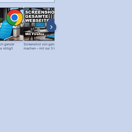
on ganzer
Screenshot von ganzer Webseite
Edge Browser: Google als Startse
s nötig!)
machen – mit nur 3 Klicks!
(oder andere Webseiten!)