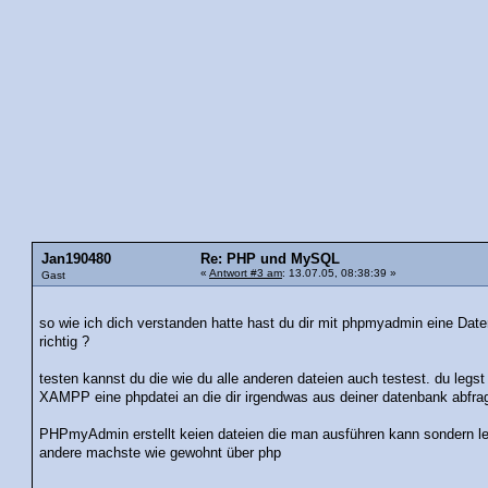
Jan190480
Re: PHP und MySQL
«
Antwort #3 am
: 13.07.05, 08:38:39 »
Gast
so wie ich dich verstanden hatte hast du dir mit phpmyadmin eine Datenba
richtig ?
testen kannst du die wie du alle anderen dateien auch testest. du legs
XAMPP eine phpdatei an die dir irgendwas aus deiner datenbank abfragt
PHPmyAdmin erstellt keien dateien die man ausführen kann sondern le
andere machste wie gewohnt über php