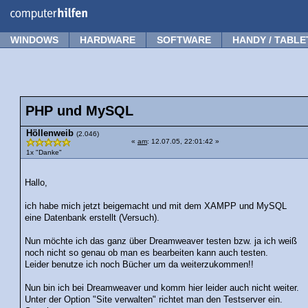
Forum
Tipps
News
Frage stellen
WINDOWS
HARDWARE
SOFTWARE
HANDY / TABLE
PHP und MySQL
Höllenweib
(2.046)
«
am
: 12.07.05, 22:01:42 »
1x "Danke"
Hallo,
ich habe mich jetzt beigemacht und mit dem XAMPP und MySQL
eine Datenbank erstellt (Versuch).
Nun möchte ich das ganz über Dreamweaver testen bzw. ja ich weiß
noch nicht so genau ob man es bearbeiten kann auch testen.
Leider benutze ich noch Bücher um da weiterzukommen!!
Nun bin ich bei Dreamweaver und komm hier leider auch nicht weiter.
Unter der Option "Site verwalten" richtet man den Testserver ein.