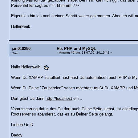
Ahnung was ich da "gezaubert" habe. Bei PHP kann ich ggf. das über 
Parsenfehler sagt es mir. hhmmm ???
Eigentlich bin ich noch keinen Schritt weiter gekommen. Aber ich will a
Höllenweib
jan010280
Re: PHP und MySQL
«
Antwort #5 am
: 13.07.05, 20:19:42 »
Gast
Hallo Höllenweib!
Wenn Du XAMPP installiert hast hast Du automatisch auch PHP & My
Wenn Du Deine "Zaubereien" sehen möchtest mußt Du XAMPP und MySQ
Dort gibst Du dann
http://localhost
ein...
Voraussetzung dafür, das Du dort auch Deine Seite siehst, ist allerdin
Rootserver so abänderst, das es zu Deiner Seite gelangt.
Lieben Gruß
Daddy