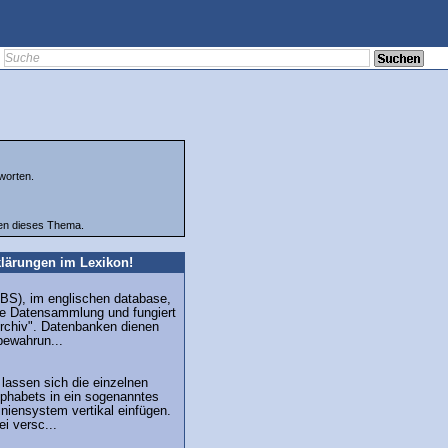
worten.
ten dieses Thema.
lärungen im Lexikon!
BS), im englischen database,
erte Datensammlung und fungiert
 Archiv". Datenbanken dienen
bewahrun...
 lassen sich die einzelnen
phabets in ein sogenanntes
iniensystem vertikal einfügen.
i versc...