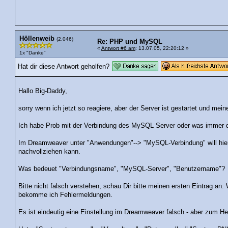
Höllenweib
(2.046)
Re: PHP und MySQL
«
Antwort #6 am
: 13.07.05, 22:20:12 »
1x "Danke"
Hat dir diese Antwort geholfen?
Hallo Big-Daddy,
sorry wenn ich jetzt so reagiere, aber der Server ist gestartet und mei
Ich habe Prob mit der Verbindung des MySQL Server oder was immer d
Im Dreamweaver unter "Anwendungen"--> "MySQL-Verbindung" will hier
nachvollziehen kann.
Was bedeuet "Verbindungsname", "MySQL-Server", "Benutzername"?
Bitte nicht falsch verstehen, schau Dir bitte meinen ersten Eintrag a
bekomme ich Fehlermeldungen.
Es ist eindeutig eine Einstellung im Dreamweaver falsch - aber zum He