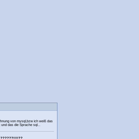
Ahnung von mysql,bzw ich weiß das
 und das die Sprache sql...
??????!!!!??