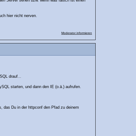
den Server sehen bzw. wenn was falsch ist einen
uch hier nicht nerven.
Moderator informieren
SQL drauf...
L starten, und dann den IE (o.ä.) aufrufen.
gs, das Du in der httpconf den Pfad zu deinem