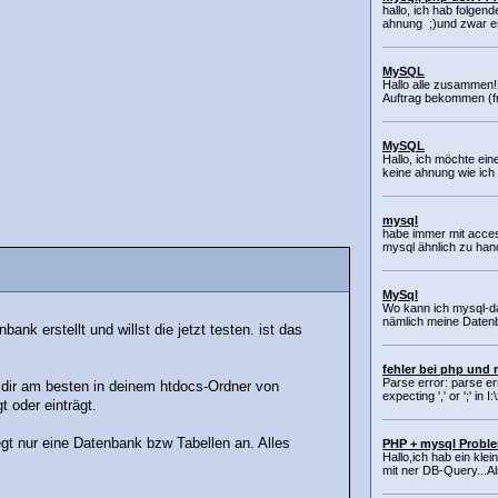
hallo, ich hab folgend
ahnung ;)und zwar es
MySQL
Hallo alle zusammen
Auftrag bekommen (freu
MySQL
Hallo, ich möchte ei
keine ahnung wie ich
mysql
habe immer mit access
mysql ähnlich zu han
MySql
Wo kann ich mysql-da
nämlich meine Datenba
nk erstellt und willst die jetzt testen. ist das
fehler bei php und
Parse error: parse 
t dir am besten in deinem htdocs-Ordner von
expecting ',' or ';' i
 oder einträgt.
gt nur eine Datenbank bzw Tabellen an. Alles
PHP + mysql Probl
Hallo,ich hab ein kle
mit ner DB-Query...A