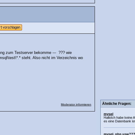
ndung zum Testserver bekomme --- ??? wie
l\test\*.* steht. Also nicht im Verzeichnis wo
Ähnliche Fragen:
Moderator informieren
mysql
HalloIch habe keine 
es eine Datenbank ist
mysql, php usw???