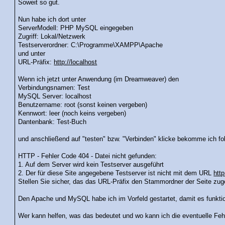
Soweit so gut.
Nun habe ich dort unter
ServerModell: PHP MySQL eingegeben
Zugriff: Lokal/Netzwerk
Testserverordner: C:\Programme\XAMPP\Apache
und unter
URL-Präfix:
http://localhost
Wenn ich jetzt unter Anwendung (im Dreamweaver) den
Verbindungsnamen: Test
MySQL Server: localhost
Benutzername: root (sonst keinen vergeben)
Kennwort: leer (noch keins vergeben)
Dantenbank: Test-Buch
und anschließend auf "testen" bzw. "Verbinden" klicke bekomme ich f
HTTP - Fehler Code 404 - Datei nicht gefunden:
1. Auf dem Server wird kein Testserver ausgeführt
2. Der für diese Site angegebene Testserver ist nicht mit dem URL
htt
Stellen Sie sicher, das das URL-Präfix den Stammordner der Seite zuge
Den Apache und MySQL habe ich im Vorfeld gestartet, damit es funktio
Wer kann helfen, was das bedeutet und wo kann ich die eventuelle Fehl