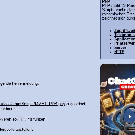
PHP
PHP steht für Per
Skriptsprache die 
dynamischen Erzeu
zeichnet sich durch
Zugriffszei
Testimonia
Applicatio
Printserver
Server
HTTP
olgende Fehlermeldung:
p://local/_mmScripts/MMHTTPDB.php
zugeordnet.
ordnet ist.
nieren soll. PHP´s funzen!
erquelle abstellen?