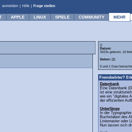
anmelden
|
Hilfe
|
Frage stellen
T
APPLE
LINUX
SPIELE
COMMUNITY
MEHR
()
Datum:
3423x gelesen, 10 Ant
Seiten:
[
1
]
0 und 1 Gast betrach
Fremdwörter? Erk
Datenbank
Eine Datenbank (D
ist eine strukturi
wie ein "digitales
der effizienten Auf
Unterlänge
In der Typographie
Buchstaben des Al
Linienraster oder L
Nun lassen sich dre