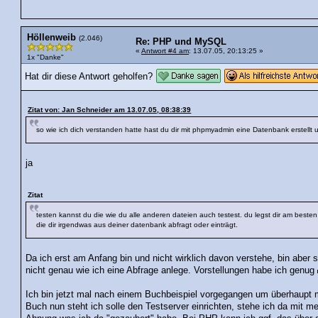
Höllenweib
(2.046)
Re: PHP und MySQL
«
Antwort #4 am
: 13.07.05, 20:13:25 »
1x "Danke"
Hat dir diese Antwort geholfen?
Zitat von: Jan Schneider am 13.07.05, 08:38:39
so wie ich dich verstanden hatte hast du dir mit phpmyadmin eine Datenbank erstellt und 
ja
Zitat
testen kannst du die wie du alle anderen dateien auch testest. du legst dir am bes
die dir irgendwas aus deiner datenbank abfragt oder einträgt.
Da ich erst am Anfang bin und nicht wirklich davon verstehe, bin aber 
nicht genau wie ich eine Abfrage anlege. Vorstellungen habe ich genug
Ich bin jetzt mal nach einem Buchbeispiel vorgegangen um überhaupt
Buch nun steht ich solle den Testserver einrichten, stehe ich da mit m