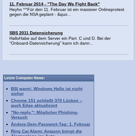
11. Februar 2014 - "The Day We Fight Back"
Heyho ^^Für den 11. Februar ist ein massiver Onlineprotest
gegen die NSA geplant - &quo...
SBS 2011 Datensicherung
HalloHabe auf dem Server ein Part. C und D. Bei der
"Onboard-Datensicherung" kann ich dann...
Letzte Computer News:
BSI warnt: Windows Hello ist nicht
sicher
Chrome 151 schließt 370 Lücken –
auch Edge aktualisiert
"No-reply.": Möglicher Phishing-
Versuch
Ändere-Dein-Passwort-Tag: 1. Februar
Ring Car Alarm: Amazon bringt die