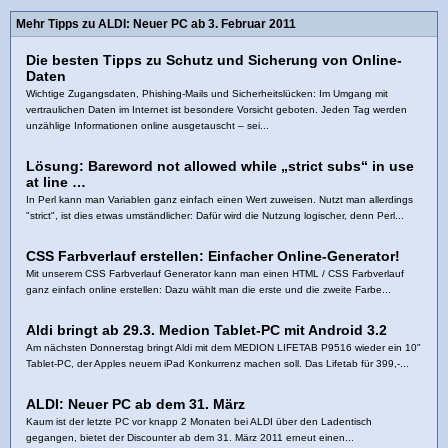
Mehr Tipps zu ALDI: Neuer PC ab 3. Februar 2011
Die besten Tipps zu Schutz und Sicherung von Online-
Daten
Wichtige Zugangsdaten, Phishing-Mails und Sicherheitslücken: Im Umgang mit
vertraulichen Daten im Internet ist besondere Vorsicht geboten. Jeden Tag werden
unzählige Informationen online ausgetauscht – sei...
Lösung: Bareword not allowed while „strict subs“ in use
at line …
In Perl kann man Variablen ganz einfach einen Wert zuweisen. Nutzt man allerdings
"strict", ist dies etwas umständlicher: Dafür wird die Nutzung logischer, denn Perl...
CSS Farbverlauf erstellen: Einfacher Online-Generator!
Mit unserem CSS Farbverlauf Generator kann man einen HTML / CSS Farbverlauf
ganz einfach online erstellen: Dazu wählt man die erste und die zweite Farbe...
Aldi bringt ab 29.3. Medion Tablet-PC mit Android 3.2
Am nächsten Donnerstag bringt Aldi mit dem MEDION LIFETAB P9516 wieder ein 10"
Tablet-PC, der Apples neuem iPad Konkurrenz machen soll. Das Lifetab für 399,-...
ALDI: Neuer PC ab dem 31. März
Kaum ist der letzte PC vor knapp 2 Monaten bei ALDI über den Ladentisch
gegangen, bietet der Discounter ab dem 31. März 2011 erneut einen...