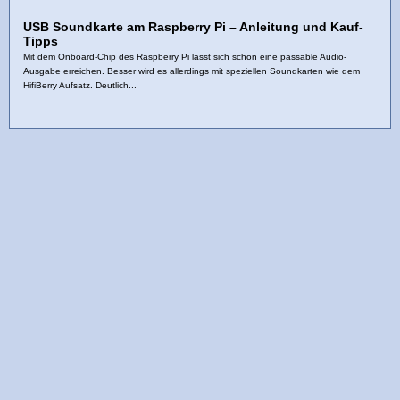
USB Soundkarte am Raspberry Pi – Anleitung und Kauf-
Tipps
Mit dem Onboard-Chip des Raspberry Pi lässt sich schon eine passable Audio-
Ausgabe erreichen. Besser wird es allerdings mit speziellen Soundkarten wie dem
HifiBerry Aufsatz. Deutlich...