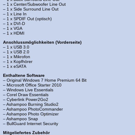
– 1 x Center/Subwoofer Line Out
– 1 x Side Surround Line Out
– 1 x Line In
– 1 x SPDIF Out (optisch)
– 1 x DVI-D
– 1 x VGA
– 1 x HDMI
Anschlussmöglichkeiten (Vorderseite)
– 1 x USB 3.0
– 1 x USB 2.0
– 1 x Mikrofon
– 1 x Kopfhörer
– 1 x eSATA
Enthaltene Software
– Original Windows 7 Home Premium 64 Bit
– Microsoft Office Starter 2010
– Windows Live Essentials
– Corel Draw Essentials
– Cyberlink Power2Go2
– Ashampoo Burning Studio2
– Ashampoo PhotoCommander
– Ashampoo Photo Optimizer
– Ashampoo Snap
– BullGuard Internet Security
Mitgeliefertes Zubehör