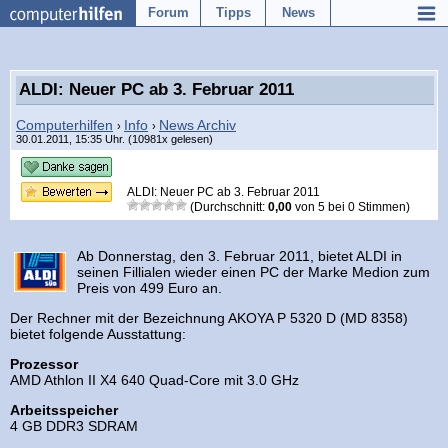
Forum
Tipps
News
ALDI: Neuer PC ab 3. Februar 2011
Computerhilfen
Info
News Archiv
›
›
30.01.2011, 15:35 Uhr. (10981x gelesen)
ALDI: Neuer PC ab 3. Februar 2011
(Durchschnitt:
0,00
von
5
bei
0
Stimmen)
Ab Donnerstag, den 3. Februar 2011, bietet ALDI in
seinen Fillialen wieder einen PC der Marke Medion zum
Preis von 499 Euro an.
Der Rechner mit der Bezeichnung AKOYA P 5320 D (MD 8358)
bietet folgende Ausstattung:
Prozessor
AMD Athlon II X4 640 Quad-Core mit 3.0 GHz
Arbeitsspeicher
4 GB DDR3 SDRAM