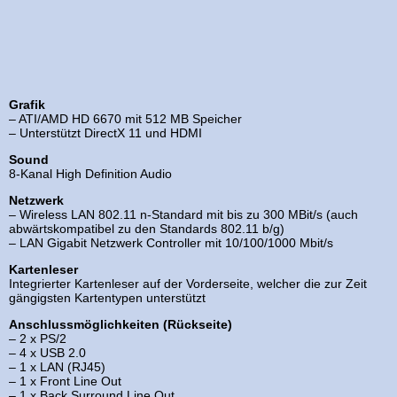
Grafik
– ATI/AMD HD 6670 mit 512 MB Speicher
– Unterstützt DirectX 11 und HDMI
Sound
8-Kanal High Definition Audio
Netzwerk
– Wireless LAN 802.11 n-Standard mit bis zu 300 MBit/s (auch
abwärtskompatibel zu den Standards 802.11 b/g)
– LAN Gigabit Netzwerk Controller mit 10/100/1000 Mbit/s
Kartenleser
Integrierter Kartenleser auf der Vorderseite, welcher die zur Zeit
gängigsten Kartentypen unterstützt
Anschlussmöglichkeiten (Rückseite)
– 2 x PS/2
– 4 x USB 2.0
– 1 x LAN (RJ45)
– 1 x Front Line Out
– 1 x Back Surround Line Out