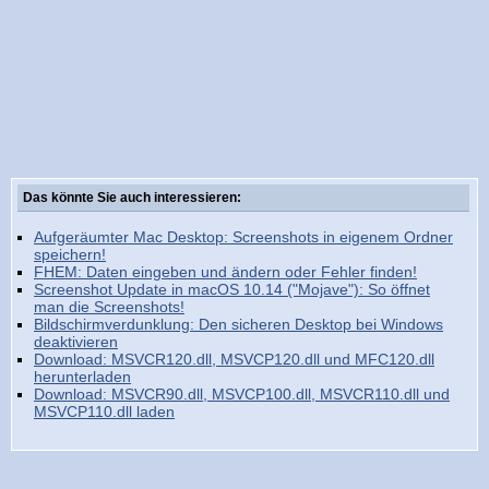
Das könnte Sie auch interessieren:
Aufgeräumter Mac Desktop: Screenshots in eigenem Ordner
speichern!
FHEM: Daten eingeben und ändern oder Fehler finden!
Screenshot Update in macOS 10.14 ("Mojave"): So öffnet
man die Screenshots!
Bildschirmverdunklung: Den sicheren Desktop bei Windows
deaktivieren
Download: MSVCR120.dll, MSVCP120.dll und MFC120.dll
herunterladen
Download: MSVCR90.dll, MSVCP100.dll, MSVCR110.dll und
MSVCP110.dll laden