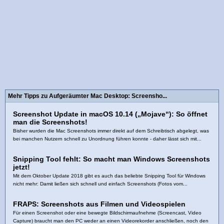
Mehr Tipps zu Aufgeräumter Mac Desktop: Screensho...
Screenshot Update in macOS 10.14 („Mojave“): So öffnet
man die Screenshots!
Bisher wurden die Mac Screenshots immer direkt auf dem Schreibtisch abgelegt, was
bei manchen Nutzern schnell zu Unordnung führen konnte - daher lässt sich mit...
Snipping Tool fehlt: So macht man Windows Screenshots
jetzt!
Mit dem Oktober Update 2018 gibt es auch das beliebte Snipping Tool für Windows
nicht mehr: Damit ließen sich schnell und einfach Screenshots (Fotos vom...
FRAPS: Screenshots aus Filmen und Videospielen
Für einen Screenshot oder eine bewegte Bildschirmaufnehme (Screencast, Video
Capture) braucht man den PC weder an einen Videorekorder anschließen, noch den