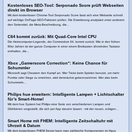
Kostenloses SEO-Tool: Serponado Score prüft Webseiten
direkt im Browser
Mit dem kostenlosen Chrome-Tool Serponado Score lässt sich eine Webseite schnell
auf wichtige OnPage-SEO-Faktoren prüfen. Die Erweiterung analysiert unter anderem
den Seitentitel, die Meta-Beschreibung, die...
C64 kommt zurück: Mit Quad-Core Intel CPU
Die Heimcomputer-Legende, der Commodore 64, kommt zurück: Wie in den frühen
80er Jahren ist der ganze Computer in einer einem Brotkasten ähnelnden Tastatur
enthalten, die...
Xbox „Gamerscore Correction“: Keine Chance für
Schummler
Microsoft sagt Cheatern den Kampf an: Wer Tricks beim Spielen benutzt, um mehr
Punkte oder Siege zu erreichen, wird demnächst gekennzeichnet. Wer also beim
Schummeln...
Philips hue erweitern: Intelligente Lampen + Lichtschalter
für’s Smart-Home!
Mit dem hue System hat Philips eine Serie von verschiedenen Lampen und
Glühbirnen vorgestellt, die sich per App steuern lassen - mit der neuen, eckigen...
Smart Home mit FHEM: Intelligente Zeitschaltuhr mit
Uhrzeit & Datum
Mit dem kostenlosen FHEM Server kann man zahlreiche Komponenten im Haus