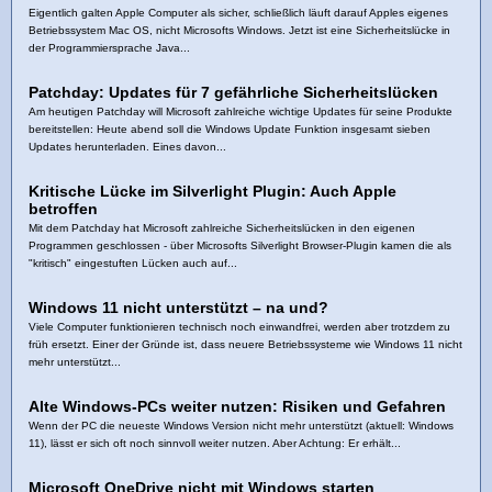
Eigentlich galten Apple Computer als sicher, schließlich läuft darauf Apples eigenes
Betriebssystem Mac OS, nicht Microsofts Windows. Jetzt ist eine Sicherheitslücke in
der Programmiersprache Java...
Patchday: Updates für 7 gefährliche Sicherheitslücken
Am heutigen Patchday will Microsoft zahlreiche wichtige Updates für seine Produkte
bereitstellen: Heute abend soll die Windows Update Funktion insgesamt sieben
Updates herunterladen. Eines davon...
Kritische Lücke im Silverlight Plugin: Auch Apple
betroffen
Mit dem Patchday hat Microsoft zahlreiche Sicherheitslücken in den eigenen
Programmen geschlossen - über Microsofts Silverlight Browser-Plugin kamen die als
"kritisch" eingestuften Lücken auch auf...
Windows 11 nicht unterstützt – na und?
Viele Computer funktionieren technisch noch einwandfrei, werden aber trotzdem zu
früh ersetzt. Einer der Gründe ist, dass neuere Betriebssysteme wie Windows 11 nicht
mehr unterstützt...
Alte Windows-PCs weiter nutzen: Risiken und Gefahren
Wenn der PC die neueste Windows Version nicht mehr unterstützt (aktuell: Windows
11), lässt er sich oft noch sinnvoll weiter nutzen. Aber Achtung: Er erhält...
Microsoft OneDrive nicht mit Windows starten