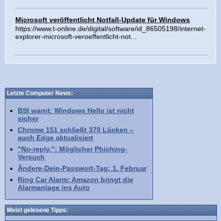
Microsoft veröffentlicht Notfall-Update für Windows
https://www.t-online.de/digital/software/id_86505198/internet-
explorer-microsoft-veroeffentlicht-not...
Letzte Computer News:
BSI warnt: Windows Hello ist nicht
sicher
Chrome 151 schließt 370 Lücken –
auch Edge aktualisiert
"No-reply.": Möglicher Phishing-
Versuch
Ändere-Dein-Passwort-Tag: 1. Februar
Ring Car Alarm: Amazon bringt die
Alarmanlage ins Auto
Meist gelesene Tipps: