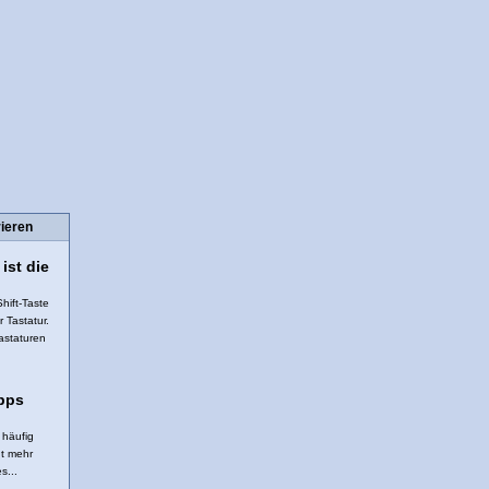
ieren
ist die
hift-Taste
 Tastatur.
astaturen
ipps
 häufig
ht mehr
s...