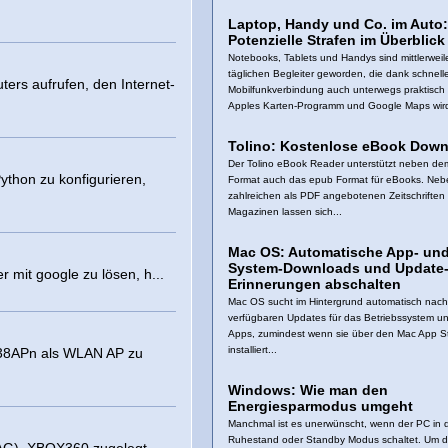
Laptop, Handy und Co. im Auto:
Potenzielle Strafen im Überblick
Notebooks, Tablets und Handys sind mittlerwei
täglichen Begleiter geworden, die dank schnell
ers aufrufen, den Internet-
Mobilfunkverbindung auch unterwegs praktisch s
Apples Karten-Programm und Google Maps wird
Tolino: Kostenlose eBook Dow
Der Tolino eBook Reader unterstützt neben d
ython zu konfigurieren,
Format auch das epub Format für eBooks. Neb
zahlreichen als PDF angebotenen Zeitschriften
Magazinen lassen sich...
Mac OS: Automatische App- un
System-Downloads und Update
 mit google zu lösen, h...
Erinnerungen abschalten
Mac OS sucht im Hintergrund automatisch nach
verfügbaren Updates für das Betriebssystem un
Apps, zumindest wenn sie über den Mac App S
installiert...
38APn als WLAN AP zu
Windows: Wie man den
Energiesparmodus umgeht
Manchmal ist es unerwünscht, wenn der PC in 
Ruhestand oder Standby Modus schaltet. Um d