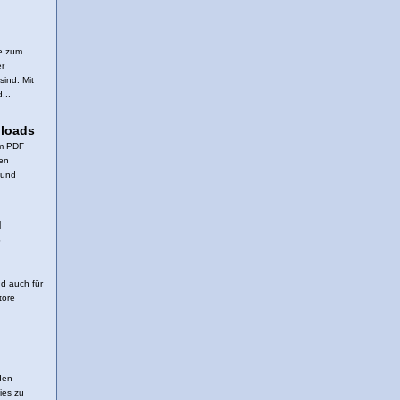
le zum
er
ind: Mit
...
nloads
em PDF
en
 und
d
-
d auch für
tore
den
ies zu