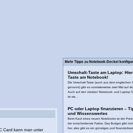
Mehr Tipps zu Notebook-Deckel konfigur
Umschalt-Taste am Laptop: Hier 
Taste am Notebook!
Die Umschalt-Taste (auch aus dem englischen S
genannt) gibt es normalerweise zwei Mal auf der
Auch auf den meisten Notebook- und Laptop-T
ist sie...
PC oder Laptop finanzieren – T
und Wissenswertes
Beim Kauf eines neuen Notebooks ist der Preis
der entscheidende Faktor. Das Budget gibt nic
her, also gibt es ein günstiges und finanzierbare
C Card kann man unter