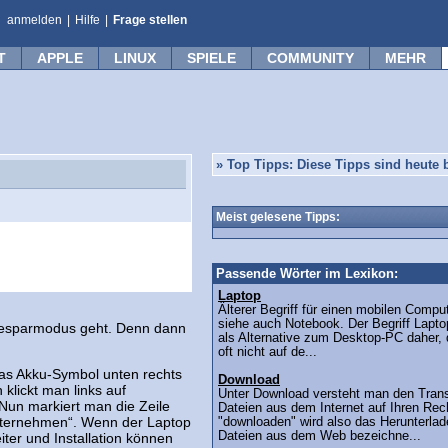
anmelden
|
Hilfe
|
Frage stellen
T
APPLE
LINUX
SPIELE
COMMUNITY
MEHR
»
Top Tipps: Diese Tipps sind heute b
Meist gelesene Tipps:
Passende Wörter im Lexikon:
Laptop
Älterer Begriff für einen mobilen Compu
siehe auch Notebook. Der Begriff Lapt
iesparmodus geht. Denn dann
als Alternative zum Desktop-PC daher, 
oft nicht auf de...
 das Akku-Symbol unten rechts
Download
 klickt man links auf
Unter Download versteht man den Transp
Nun markiert man die Zeile
Dateien aus dem Internet auf Ihren Rec
unternehmen“. Wenn der Laptop
"downloaden" wird also das Herunterla
Dateien aus dem Web bezeichne...
ter und Installation können