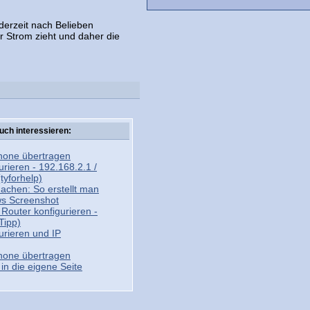
derzeit nach Belieben
r Strom zieht und daher die
uch interessieren:
Phone übertragen
urieren - 192.168.2.1 /
tyforhelp)
achen: So erstellt man
s Screenshot
 Router konfigurieren -
Tipp)
urieren und IP
Phone übertragen
n die eigene Seite