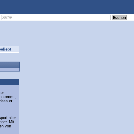
eliebt
ter –
op kommt,
dass er
ort aller
hner. Mit
den von