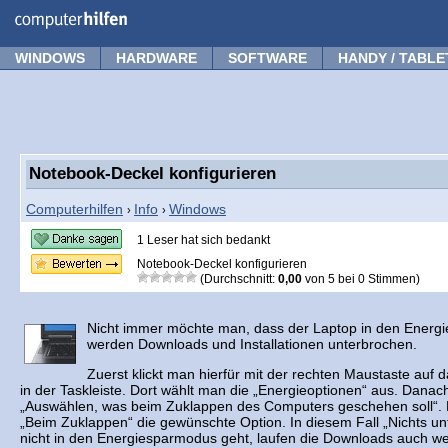
Forum
Tipps
News
Frage stellen
WINDOWS
HARDWARE
SOFTWARE
HANDY / TABLE
Notebook-Deckel konfigurieren
Computerhilfen
Info
Windows
›
›
1 Leser hat sich bedankt
Notebook-Deckel konfigurieren
(Durchschnitt:
0,00
von
5
bei
0
Stimmen)
Nicht immer möchte man, dass der Laptop in den Energ
werden Downloads und Installationen unterbrochen.
Zuerst klickt man hierfür mit der rechten Maustaste auf
in der Taskleiste. Dort wählt man die „Energieoptionen“ aus. Danach
„Auswählen, was beim Zuklappen des Computers geschehen soll“. 
„Beim Zuklappen“ die gewünschte Option. In diesem Fall „Nichts 
nicht in den Energiesparmodus geht, laufen die Downloads auch wei