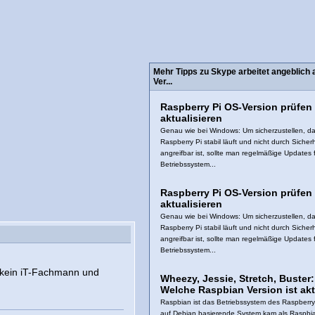
Mehr Tipps zu Skype arbeitet angeblich 
Ver...
Raspberry Pi OS-Version prüfen
aktualisieren
Genau wie bei Windows: Um sicherzustellen, da
Raspberry Pi stabil läuft und nicht durch Sicher
angreifbar ist, sollte man regelmäßige Updates 
Betriebssystem...
Raspberry Pi OS-Version prüfen
aktualisieren
Genau wie bei Windows: Um sicherzustellen, da
Raspberry Pi stabil läuft und nicht durch Sicher
angreifbar ist, sollte man regelmäßige Updates 
Betriebssystem...
n kein iT-Fachmann und
Wheezy, Jessie, Stretch, Buster:
Welche Raspbian Version ist akt
Raspbian ist das Betriebssystem des Raspberry
auf Debian basierende System kam als Raspb