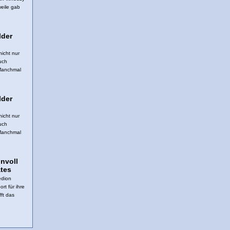
weile gab
lder
icht nur
uch
 Manchmal
lder
icht nur
uch
 Manchmal
nnvoll
tes
edion
rt für ihre
ft das