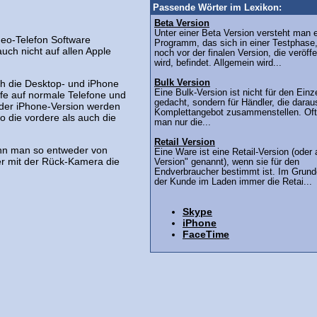
Passende Wörter im Lexikon:
Beta Version
Unter einer Beta Version versteht man 
deo-Telefon Software
Programm, das sich in einer Testphase,
uch nicht auf allen Apple
noch vor der finalen Version, die veröffe
wird, befindet. Allgemein wird...
ch die Desktop- und iPhone
Bulk Version
Eine Bulk-Version ist nicht für den Einz
ufe auf normale Telefone und
gedacht, sondern für Händler, die darau
 der iPhone-Version werden
Komplettangebot zusammenstellen. Oft 
o die vordere als auch die
man nur die...
Retail Version
nn man so entweder von
Eine Ware ist eine Retail-Version (oder 
er mit der Rück-Kamera die
Version" genannt), wenn sie für den
Endverbraucher bestimmt ist. Im Grund
der Kunde im Laden immer die Retai...
Skype
iPhone
FaceTime