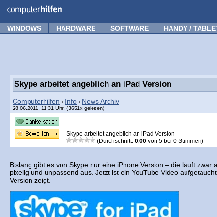
Forum
Tipps
News
Frage stellen
WINDOWS
HARDWARE
SOFTWARE
HANDY / TABLE
Skype arbeitet angeblich an iPad Version
Computerhilfen
Info
News Archiv
›
›
28.06.2011, 11:31 Uhr. (3651x gelesen)
Skype arbeitet angeblich an iPad Version
(Durchschnitt:
0,00
von
5
bei
0
Stimmen)
Bislang gibt es von Skype nur eine iPhone Version – die läuft zwar 
pixelig und unpassend aus. Jetzt ist ein YouTube Video aufgetaucht,
Version zeigt.