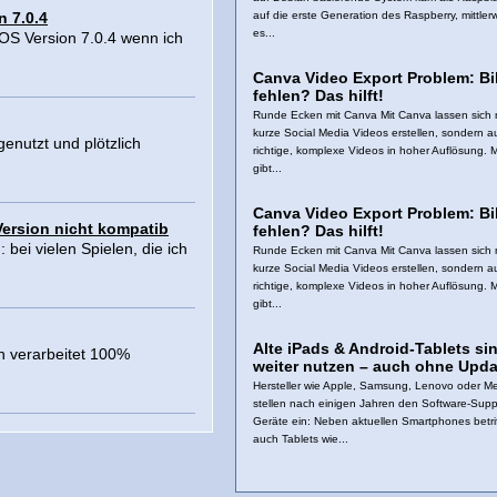
n 7.0.4
auf die erste Generation des Raspberry, mittler
es...
IOS Version 7.0.4 wenn ich
Canva Video Export Problem: Bi
fehlen? Das hilft!
Runde Ecken mit Canva Mit Canva lassen sich n
kurze Social Media Videos erstellen, sondern a
enutzt und plötzlich
richtige, komplexe Videos in hoher Auflösung.
gibt...
Canva Video Export Problem: Bi
Version nicht kompatib
fehlen? Das hilft!
bei vielen Spielen, die ich
Runde Ecken mit Canva Mit Canva lassen sich n
kurze Social Media Videos erstellen, sondern a
richtige, komplexe Videos in hoher Auflösung.
gibt...
Alte iPads & Android‑Tablets si
n verarbeitet 100%
weiter nutzen – auch ohne Upda
Hersteller wie Apple, Samsung, Lenovo oder M
stellen nach einigen Jahren den Software‑Suppo
Geräte ein: Neben aktuellen Smartphones betrif
auch Tablets wie...