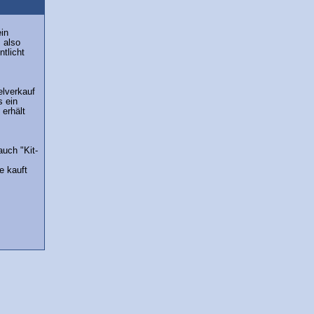
ein
 also
ntlicht
elverkauf
s ein
erhält
auch "Kit-
e kauft