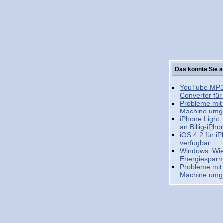
Das könnte Sie a
YouTube MP3
Converter fü
Probleme mit 
Machine umg
iPhone Light:
an Billig-iPho
iOS 4.2 für i
verfügbar
Windows: Wi
Energiespar
Probleme mit 
Machine umg