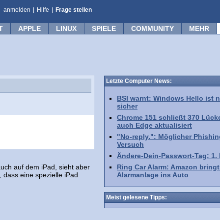
anmelden
|
Hilfe
|
Frage stellen
T
APPLE
LINUX
SPIELE
COMMUNITY
MEHR
Letzte Computer News:
BSI warnt: Windows Hello ist n
sicher
Chrome 151 schließt 370 Lück
auch Edge aktualisiert
"No-reply.": Möglicher Phishin
Versuch
Ändere-Dein-Passwort-Tag: 1.
auch auf dem iPad, sieht aber
Ring Car Alarm: Amazon bringt
 dass eine spezielle iPad
Alarmanlage ins Auto
Meist gelesene Tipps: