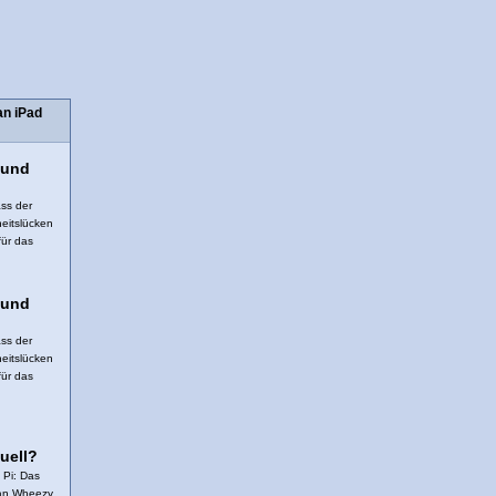
an iPad
 und
ss der
heitslücken
für das
 und
ss der
heitslücken
für das
uell?
 Pi: Das
ian Wheezy