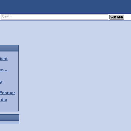
icht
en –
g-
 Februar
 die